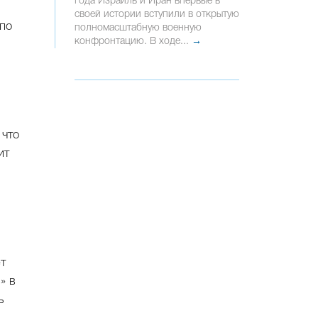
года Израиль и Иран впервые в
своей истории вступили в открытую
 по
полномасштабную военную
конфронтацию. В ходе...
→
й
 что
ит
т
» в
ь