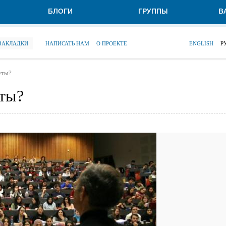
БЛОГИ
ГРУППЫ
В
 ЗАКЛАДКИ
НАПИСАТЬ НАМ
О ПРОЕКТЕ
ENGLISH
Р
еты?
ты?