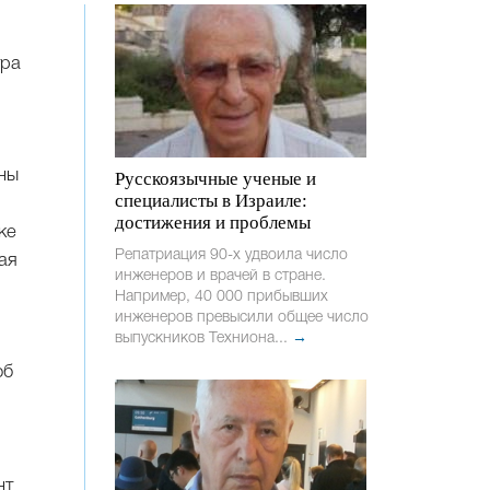
тра
ны
Русскоязычные ученые и
специалисты в Израиле:
достижения и проблемы
ке
Репатриация 90-х удвоила число
ая
инженеров и врачей в стране.
Например, 40 000 прибывших
инженеров превысили общее число
выпускников Техниона...
→
об
нт