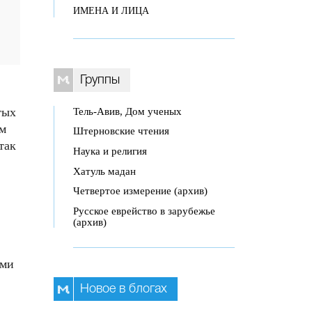
ИМЕНА И ЛИЦА
Группы
тых
Тель-Авив, Дом ученых
ям
Штерновские чтения
так
Наука и религия
Хатуль мадан
Четвертое измерение (архив)
Русское еврейство в зарубежье
(архив)
ими
Новое в блогах