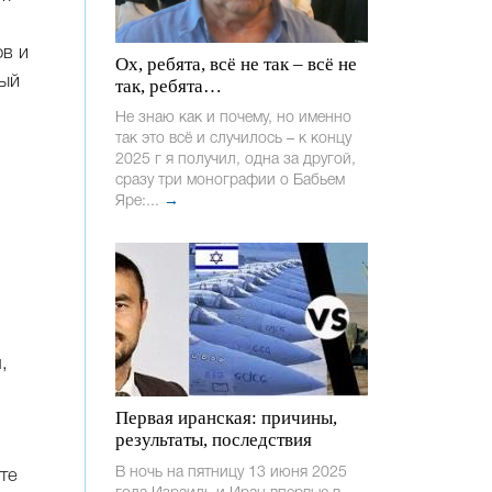
ов и
Ох, ребята, всё не так – всё не
дый
так, ребята…
Не знаю как и почему, но именно
так это всё и случилось – к концу
2025 г я получил, одна за другой,
сразу три монографии о Бабьем
Яре:...
→
,
Первая иранская: причины,
результаты, последствия
В ночь на пятницу 13 июня 2025
те