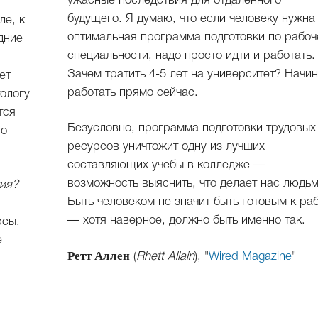
ужасные последствия для отдаленного
будущего. Я думаю, что если человеку нужна
ле, к
оптимальная программа подготовки по рабоч
дние
специальности, надо просто идти и работать.
Зачем тратить 4-5 лет на университет? Начи
ет
работать прямо сейчас.
ологу
тся
Безусловно, программа подготовки трудовых
то
ресурсов уничтожит одну из лучших
составляющих учебы в колледже —
возможность выяснить, что делает нас людьм
тия?
Быть человеком не значит быть готовым к ра
— хотя наверное, должно быть именно так.
рсы.
е
Ретт Аллен
(
Rhett Allain
), "
Wired Magazine
"