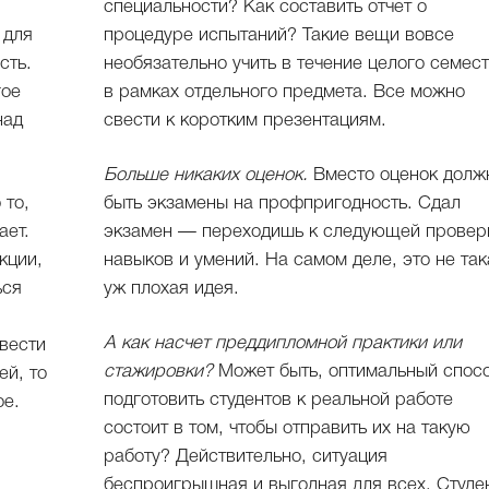
специальности? Как составить отчет о
 для
процедуре испытаний? Такие вещи вовсе
сть.
необязательно учить в течение целого семес
гое
в рамках отдельного предмета. Все можно
над
свести к коротким презентациям.
Больше никаких оценок.
Вместо оценок долж
 то,
быть экзамены на профпригодность. Сдал
ает.
экзамен — переходишь к следующей провер
кции,
навыков и умений. На самом деле, это не так
ься
уж плохая идея.
А как насчет преддипломной практики или
 вести
стажировки?
Может быть, оптимальный спос
ей, то
подготовить студентов к реальной работе
ое.
состоит в том, чтобы отправить их на такую
работу? Действительно, ситуация
беспроигрышная и выгодная для всех. Студе