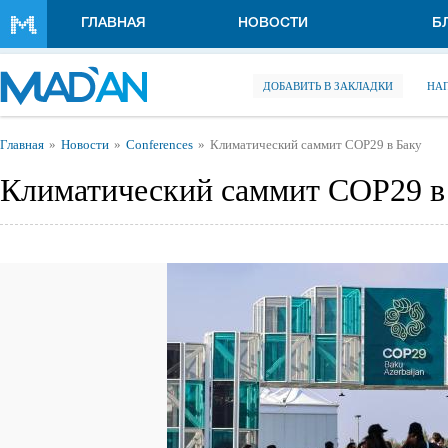
Перейти к основному содержанию
ГЛАВНАЯ
НОВОСТИ
Б
ДОБАВИТЬ В ЗАКЛАДКИ
НА
Вы здесь
Главная
Новости
Conferences
Климатический саммит СОР29 в Баку
Климатический саммит СОР29 в