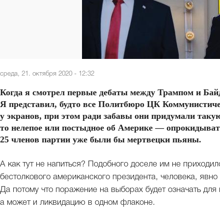
среда, 21. октября 2020 - 12:32
Когда я смотрел первые дебаты между Трампом и Байде
Я представил, будто все Политбюро ЦК Коммунистиче
у экранов, при этом ради забавы они придумали такую
то нелепое или постыдное об Америке — опрокидывать
25 членов партии уже были бы мертвецки пьяны.
А как тут не напиться? Подобного доселе им не приходи
бестолкового американского президента, человека, явно
Да потому что поражение на выборах будет означать для
а может и ликвидацию в одном флаконе.