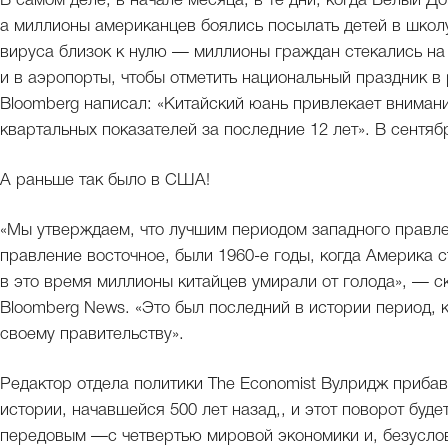
В самом деле, в начале месяца, в те дни, когда Белый Д
а миллионы американцев боялись посылать детей в школу
вируса близок к нулю — миллионы граждан стекались н
и в аэропорты, чтобы отметить национальный праздник в
Bloomberg написал: «Китайский юань привлекает вниман
квартальных показателей за последние 12 лет». В сентяб
А раньше так было в США!
«Мы утверждаем, что лучшим периодом западного правле
правление восточное, были 1960-е годы, когда Америка с
в это время миллионы китайцев умирали от голода», — с
Bloomberg News. «Это был последний в истории период, 
своему правительству».
Редактор отдела политики The Economist Вулридж приба
истории, начавшейся 500 лет назад,, и этот поворот буде
передовым —с четвертью мировой экономики и, безусло