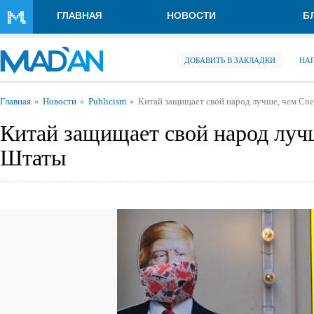
Перейти к основному содержанию
ГЛАВНАЯ
НОВОСТИ
Б
ДОБАВИТЬ В ЗАКЛАДКИ
НА
Вы здесь
Главная
Новости
Publicism
Китай защищает свой народ лучше, чем С
Китай защищает свой народ луч
Штаты