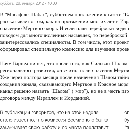
суббота, 28. января 2012 - 10:00
В "Мосаф ле-Шабат", субботнем приложении к газете "Е
рассказывает о том, как на протяжении многих лет в Из
спасению Мертвого моря. И если план переброски воды и
поводом для многочисленных насмешек, то переброской в
заинтересовались специалисты. В том числе, этот проек
сформировал специальную комиссию для изучения проек
Наум Барнеа пишет, что после того, как Сильван Шалом 
регионального развития, он считал план спасения Мертв
Уже через полтора месяца после назначения Шалом тайн
создания канала, связывающего Мертвое и Красное моря.
канал решено назвать "Шалом" ("мир"), но не в честь из
договора между Израилем и Иорданией.
В публикации говорится, что на этой неделе
о
стало известно, что комиссия Всемирного банка
б
заканчивает свою работу и до марта представит
"