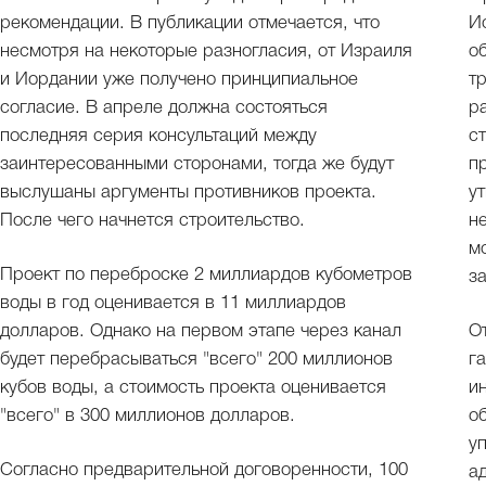
рекомендации. В публикации отмечается, что
И
несмотря на некоторые разногласия, от Израиля
о
и Иордании уже получено принципиальное
т
согласие. В апреле должна состояться
р
последняя серия консультаций между
с
заинтересованными сторонами, тогда же будут
п
выслушаны аргументы противников проекта.
у
После чего начнется строительство.
н
м
Проект по переброске 2 миллиардов кубометров
з
воды в год оценивается в 11 миллиардов
долларов. Однако на первом этапе через канал
О
будет перебрасываться "всего" 200 миллионов
г
кубов воды, а стоимость проекта оценивается
и
"всего" в 300 миллионов долларов.
о
у
Согласно предварительной договоренности, 100
а