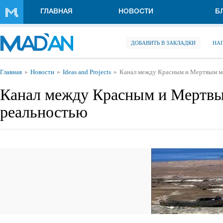
Перейти к основному содержанию
ГЛАВНАЯ
НОВОСТИ
Б
ДОБАВИТЬ В ЗАКЛАДКИ
НА
Вы здесь
Главная
Новости
Ideas and Projects
Канал между Красным и Мертвым мо
Канал между Красным и Мертвы
реальностью