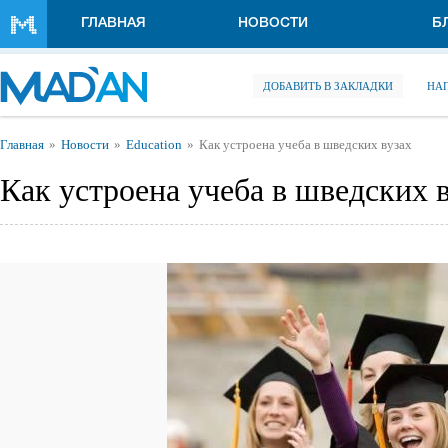
Перейти к основному содержанию
ГЛАВНАЯ
НОВОСТИ
Б
ДОБАВИТЬ В ЗАКЛАДКИ
НА
Вы здесь
Главная
Новости
Education
Как устроена учеба в шведских вузах
Как устроена учеба в шведских 