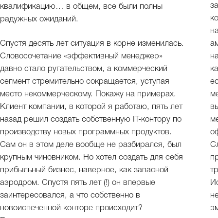
з
квалификацию… в общем, все были полны
к
радужных ожиданий.
н
Спустя десять лет ситуация в корне изменилась.
а
Словосочетание «эффективный менеджер»
н
давно стало ругательством, а коммерческий
к
сегмент стремительно сокращается, уступая
ес
место некоммерческому. Покажу на примерах.
м
Клиент компании, в которой я работаю, пять лет
в
назад решил создать собственную IT-контору по
м
производству новых программных продуктов.
о
Сам он в этом деле вообще не разбирался, был
С
крупным чиновником. Но хотел создать для себя
п
прибыльный бизнес, наверное, как запасной
т
аэродром. Спустя пять лет (!) он впервые
И
заинтересовался, а что собственно в
н
новоиспеченной конторе происходит?
э