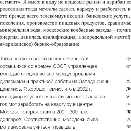
сегмент». Я имею в виду не вещевые рынки и дерибан со
ровесники тогда мечтали сделать карьеру и разбогатеть 
это прежде всего телекоммуникации, банковские услуги,
поколения, производство пищевых продуктов, сравнимых
минеральная вода, московские колбасные заводы – помни
энергия, ценилась квалификация, а запредельной мечто
американское) бизнес-образование.
Тогда на фоне серой неэффективности
ф
оставшихся со времен СССР управленцев
о
молодые специалисты с международными
В
дипломами и практикой работы на Западе очень
д
ценились. Я хорошо помню, что в 2002 г.
э
менеджер крупного инвестиционного банка за
р
год мог заработать на квартиру в центре
п
Москвы, которая стоила 200 – 300 тыс.
р
долларов. Соответственно, молодежь была
я
мотивирована учиться, повышать