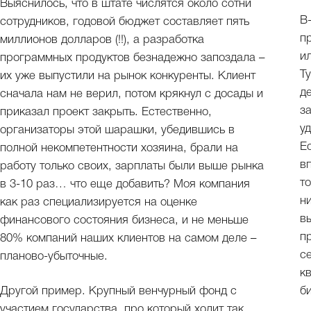
Выяснилось, что в штате числятся около сотни
В-
сотрудников, годовой бюджет составляет пять
п
миллионов долларов (!!), а разработка
и
программных продуктов безнадежно запоздала –
Т
их уже выпустили на рынок конкуренты. Клиент
д
сначала нам не верил, потом крякнул с досады и
з
приказал проект закрыть. Естественно,
у
организаторы этой шарашки, убедившись в
Е
полной некомпетентности хозяина, брали на
в
работу только своих, зарплаты были выше рынка
т
в 3-10 раз… что еще добавить? Моя компания
н
как раз специализируется на оценке
в
финансового состояния бизнеса, и не меньше
п
80% компаний наших клиентов на самом деле –
с
планово-убыточные.
к
Другой пример. Крупный венчурный фонд с
б
участием государства, про который ходит так