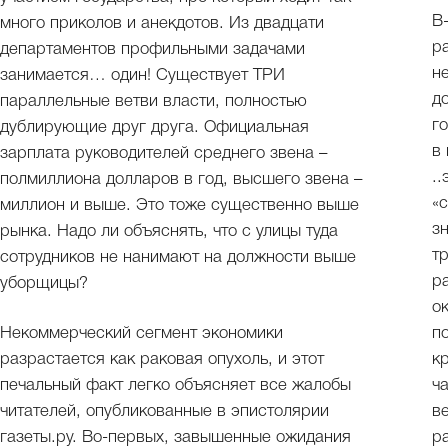
В
много приколов и анекдотов. Из двадцати
р
департаментов профильными задачами
н
занимается… один! Существует ТРИ
д
параллельные ветви власти, полностью
г
дублирующие друг друга. Официальная
в
зарплата руководителей среднего звена –
.
полмиллиона долларов в год, высшего звена –
«
миллион и выше. Это тоже существенно выше
з
рынка. Надо ли объяснять, что с улицы туда
т
сотрудников не нанимают на должности выше
р
уборщицы?
о
Некоммерческий сегмент экономики
п
разрастается как раковая опухоль, и этот
к
печальный факт легко объясняет все жалобы
ч
читателей, опубликованные в эпистолярии
в
газеты.ру. Во-первых, завышенные ожидания
р