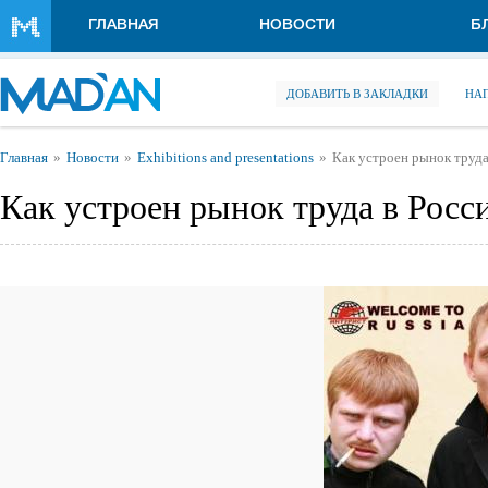
Перейти к основному содержанию
ГЛАВНАЯ
НОВОСТИ
Б
ДОБАВИТЬ В ЗАКЛАДКИ
НА
Вы здесь
Главная
Новости
Exhibitions and presentations
Как устроен рынок труда
Как устроен рынок труда в Росс