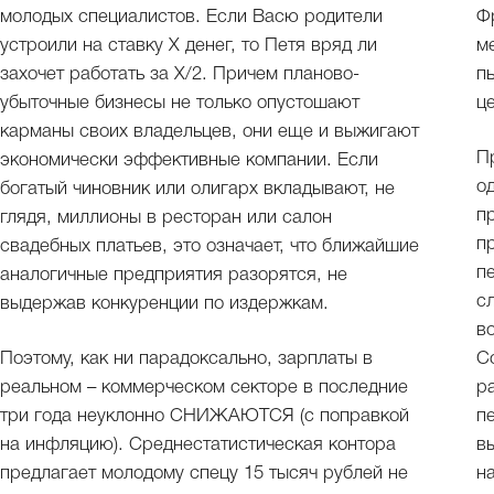
молодых специалистов. Если Васю родители
Ф
устроили на ставку Х денег, то Петя вряд ли
м
захочет работать за Х/2. Причем планово-
п
убыточные бизнесы не только опустошают
ц
карманы своих владельцев, они еще и выжигают
П
экономически эффективные компании. Если
о
богатый чиновник или олигарх вкладывают, не
п
глядя, миллионы в ресторан или салон
п
свадебных платьев, это означает, что ближайшие
п
аналогичные предприятия разорятся, не
с
выдержав конкуренции по издержкам.
в
Поэтому, как ни парадоксально, зарплаты в
С
реальном – коммерческом секторе в последние
р
три года неуклонно СНИЖАЮТСЯ (с поправкой
п
на инфляцию). Среднестатистическая контора
в
предлагает молодому спецу 15 тысяч рублей не
н