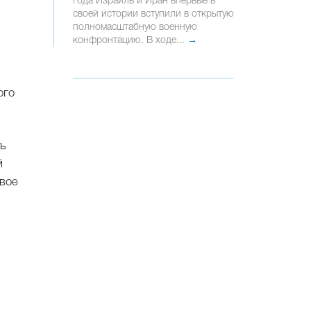
года Израиль и Иран впервые в
своей истории вступили в открытую
полномасштабную военную
конфронтацию. В ходе...
→
ого
ь
й
свое