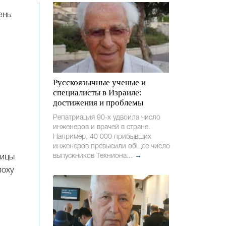
ень
Русскоязычные ученые и
специалисты в Израиле:
достижения и проблемы
Репатриация 90-х удвоила число
инженеров и врачей в стране.
Например, 40 000 прибывших
инженеров превысили общее число
выпускников Техниона...
→
ницы
поху