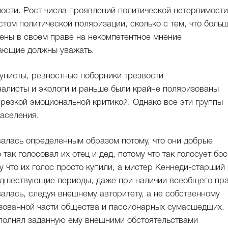
ости. Рост числа проявлений политической нетерпимости
стом политической поляризации, сколько с тем, что боль
ены в своем праве на некомпетентное мнение
жающие должны уважать.
унисты, ревностные поборники трезвости
оналисты и экологи и раньше были крайне поляризованы
 резкой эмоциональной критикой. Однако все эти группы
аселения.
алась определенным образом потому, что они добрые
так голосовал их отец и дед, потому что так голосует бос
у что их голос просто купили, а мистер Кеннеди-старший
редшествующие периоды, даже при наличии всеобщего пр
алась, следуя внешнему авторитету, а не собственному
азованной части общества и пассионарных сумасшедших.
сполнял заданную ему внешними обстоятельствами