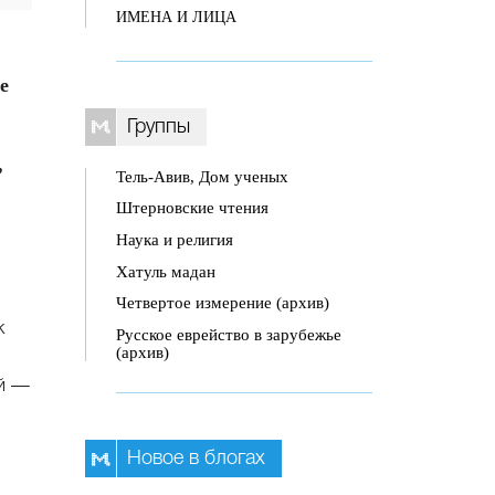
ИМЕНА И ЛИЦА
е
Группы
,
Тель-Авив, Дом ученых
Штерновские чтения
Наука и религия
Хатуль мадан
Четвертое измерение (архив)
к
Русское еврейство в зарубежье
(архив)
ой —
Новое в блогах