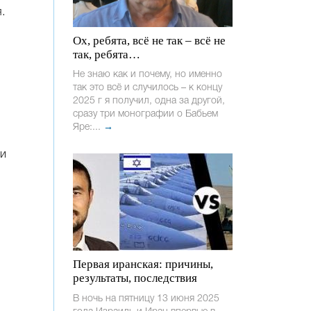
.
Ох, ребята, всё не так – всё не
так, ребята…
Не знаю как и почему, но именно
так это всё и случилось – к концу
2025 г я получил, одна за другой,
сразу три монографии о Бабьем
Яре:...
→
ми
Первая иранская: причины,
результаты, последствия
В ночь на пятницу 13 июня 2025