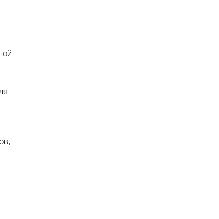
ной
ля
ов,