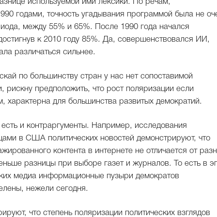
азнице используемой ими лексики. По речам,
990 годами, точность угадывания программой была не оч
риода, между 55% и 65%. После 1990 года начался
достигнув к 2010 году 85%. Да, совершенствовался ИИ,
ала различаться сильнее.
скай по большинству стран у нас нет сопоставимой
, рискну предположить, что рост поляризации если
м, характерна для большинства развитых демократий.
 есть и контраргументы. Например, исследования
цами в США политических новостей демонстрируют, что
ажированного контента в интернете не отличается от раз
ньше разницы при выборе газет и журналов. То есть в э
ских медиа информационные пузыри демократов
елены, нежели сегодня.
ируют, что степень поляризации политических взглядов