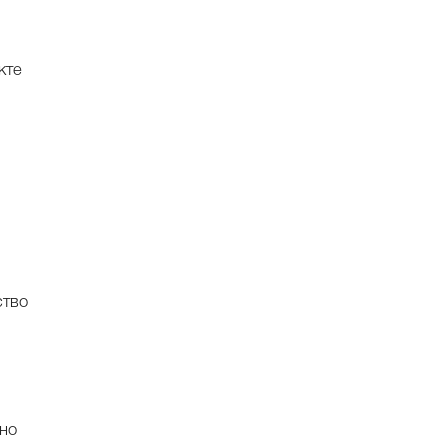
кте
ство
но