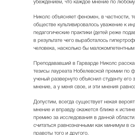
убеждением, что каждое мнение по любому 
Николс объясняет феномен, в частности, т
обществе культивировалось уважение к ин
педагогические практики (детей реже подав
в результате чего выработалось гипертро
человека, насколько бы малокомпетентным 
Преподававший в Гарварде Николс рассказ
тезисы лауреата Нобелевской премии по ф
ученый развернуто объяснил студенту его з
мнение, а у меня свое, и эти мнения равно
Допустим, всегда существует некая вероятн
мнение и вправду окажется ближе к истин
премию за исследования в данной области,
считаться равнозначными как минимум в с
правоты того и другого.