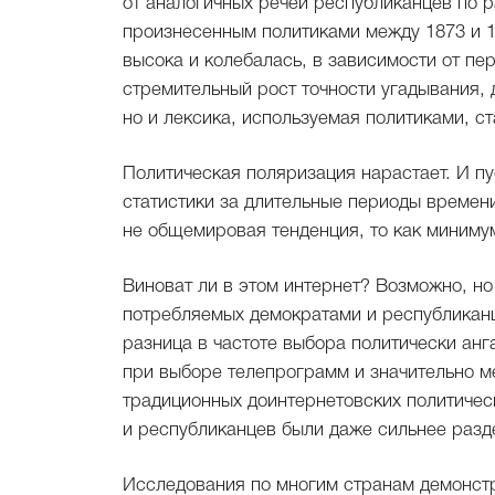
от аналогичных речей республиканцев по р
произнесенным политиками между 1873 и 1
высока и колебалась, в зависимости от пе
стремительный рост точности угадывания, 
но и лексика, используемая политиками, ст
Политическая поляризация нарастает. И пу
статистики за длительные периоды времени
не общемировая тенденция, то как миниму
Виноват ли в этом интернет? Возможно, но
потребляемых демократами и республикан
разница в частоте выбора политически анг
при выборе телепрограмм и значительно ме
традиционных доинтернетовских политиче
и республиканцев были даже сильнее разд
Исследования по многим странам демонстр