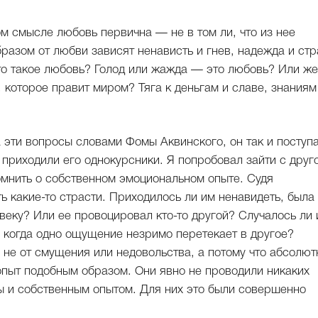
ом смысле любовь первична — не в том ли, что из нее
разом от любви зависят ненависть и гнев, надежда и стр
то такое любовь? Голод или жажда — это любовь? Или же
 которое правит миром? Тяга к деньгам и славе, знаниям
на эти вопросы словами Фомы Аквинского, он так и поступа
 приходили его однокурсники. Я попробовал зайти с друг
омнить о собственном эмоциональном опыте. Судя
ь какие-то страсти. Приходилось ли им ненавидеть, была
веку? Или ее провоцировал кто-то другой? Случалось ли
, когда одно ощущение незримо перетекает в другое?
 не от смущения или недовольства, а потому что абсолют
опыт подобным образом. Они явно не проводили никаких
 и собственным опытом. Для них это были совершенно