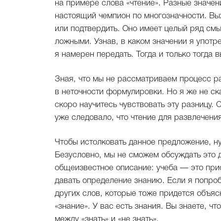
на примере слова «чтение». Разные значен
настоящий чемпион по многозначности. Вых
или подтвердить. Оно имеет целый ряд смы
ложными. Узнав, в каком значении я употр
я намерен передать. Тогда и только тогда 
Зная, что мы не рассматриваем процесс ра
в неточности формулировки. Но я же не ск
скоро научитесь чувствовать эту разницу. 
уже следовало, что чтение для развлечения
Чтобы истолковать данное предложение, ну
Безусловно, мы не сможем обсуждать это 
общеизвестное описание: учеба — это при
давать определение знанию. Если я попро
других слов, которые тоже придется объяс
«знание». У вас есть знания. Вы знаете, чт
между «знать» и «не знать».