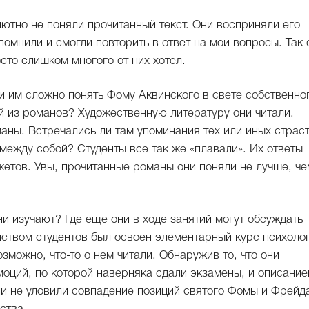
лютно не поняли прочитанный текст. Они восприняли его
помнили и смогли повторить в ответ на мои вопросы. Так 
сто слишком многого от них хотел.
и им сложно понять Фому Аквинского в свете собственно
й из романов? Художественную литературу они читали.
аны. Встречались ли там упоминания тех или иных страс
между собой? Студенты все так же «плавали». Их ответы
жетов. Увы, прочитанные романы они поняли не лучше, че
и изучают? Где еще они в ходе занятий могут обсуждать
нством студентов был освоен элементарный курс психолог
зможно, что-то о нем читали. Обнаружив то, что они
моций, по которой наверняка сдали экзамены, и описани
они не уловили совпадение позиций святого Фомы и Фрейд