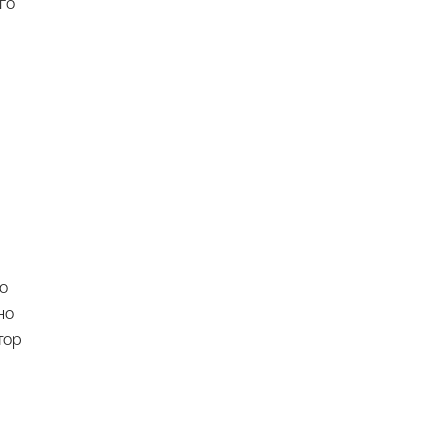
го
о
но
тор