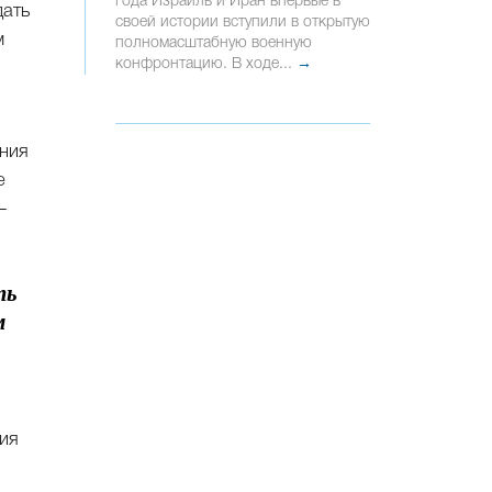
года Израиль и Иран впервые в
дать
своей истории вступили в открытую
м
полномасштабную военную
конфронтацию. В ходе...
→
ения
е
—
ть
м
ния