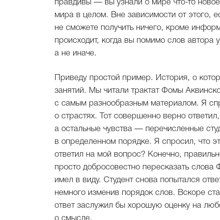
правдивы — вы узнали о мире что-то новое
мира в целом. Вне зависимости от этого, 
не сможете получить ничего, кроме информ
происходит, когда вы помимо слов автора уз
а не иначе.
Приведу простой пример. История, о кото
занятий. Мы читали трактат Фомы Аквинско
с самым разнообразным материалом. Я спр
о страстях. Тот совершенно верно ответил
а остальные чувства — перечисленные сту
в определенном порядке. Я спросил, что э
ответил на мой вопрос? Конечно, правильн
просто добросовестно пересказать слова 
имел в виду. Студент снова попытался отве
немного изменив порядок слов. Вскоре стал
ответ заслужил бы хорошую оценку на лю
о смысле.