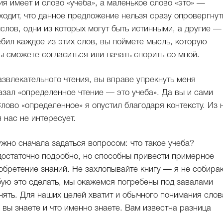
ия имеет и слово «учеба», а маленькое слово «это» —
одит, что данное предложение нельзя сразу опровергнут
слов, одни из которых могут быть истинными, а другие —
ебил каждое из этих слов, вы поймете мысль, которую
вы сможете согласиться или начать спорить со мной.
звлекательного чтения, вы вправе упрекнуть меня
азал «определенное чтение — это учеба». Да вы и сами
Слово «определенное» я опустил благодаря контексту. Из 
 нас не интересует.
жно сначала задаться вопросом: что такое учеба?
достаточно подробно, но способны привести примерное
обретение знаний. Не захлопывайте книгу — я не собира
бую это сделать, мы окажемся погребены под завалами
нять. Для наших целей хватит и обычного понимания слов
о вы знаете и чтo именно знаете. Вам известна разница