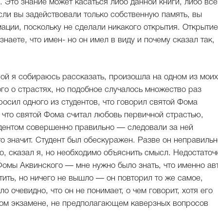
. Это знание может касаться либо данной книги, либо все
если вы задействовали только собственную память, вы
ации, поскольку не сделали никакого открытия. Открытие
наете, что имен- но он имел в виду и почему сказал так,
рой я собираюсь рассказать, произошла на одном из моих
го о страстях, но подобное случалось множество раз
осил одного из студентов, что говорил святой Фома
, что святой Фома считал любовь первичной страстью,
дентом совершенно правильно — следовали за ней
то значит. Студент был обескуражен. Разве он неправильн
о, сказал я, но необходимо объяснить смысл. Недостаточ
Фомы Аквинского — мне нужно было знать, что именно ав
тить, но ничего не вышло — он повторил то же самое,
о очевидно, что он не понимает, о чем говорит, хотя его
бом экзамене, не предполагающем каверзных вопросов