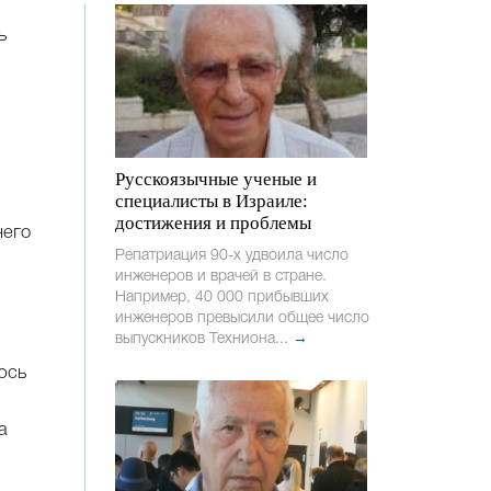
ь
Русскоязычные ученые и
специалисты в Израиле:
достижения и проблемы
него
Репатриация 90-х удвоила число
инженеров и врачей в стране.
Например, 40 000 прибывших
инженеров превысили общее число
выпускников Техниона...
→
юсь
а