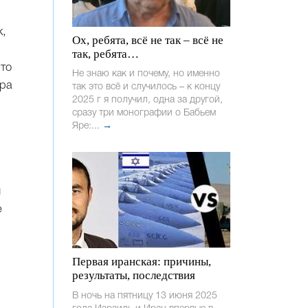
к,
Ох, ребята, всё не так – всё не
так, ребята…
это
Не знаю как и почему, но именно
гра
так это всё и случилось – к концу
2025 г я получил, одна за другой,
сразу три монографии о Бабьем
Яре:...
→
ы
е
Первая иранская: причины,
результаты, последствия
В ночь на пятницу 13 июня 2025