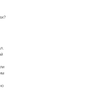
ах?
л.
ой
 ли
 им
но