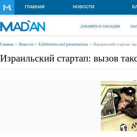
Перейти к основному содержанию
ГЛАВНАЯ
НОВОСТИ
Б
ДОБАВИТЬ В ЗАКЛАДКИ
НА
Вы здесь
Главная
Новости
Exhibitions and presentations
Израильский стартап: в
Израильский стартап: вызов та