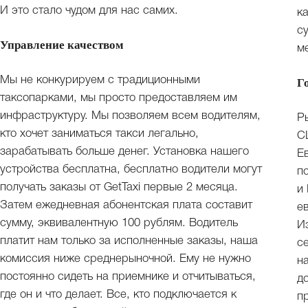
И это стало чудом для нас самих.
к
с
Управление качеством
м
Мы не конкурируем с традиционными
Г
таксопарками, мы просто предоставляем им
инфраструктуру. Мы позволяем всем водителям,
Р
кто хочет заниматься такси легально,
С
зарабатывать больше денег. Установка нашего
Е
устройства бесплатна, бесплатно водители могут
п
получать заказы от GetTaxi первые 2 месяца.
и
Затем ежедневная абонентская плата составит
е
сумму, эквивалентную 100 рублям. Водитель
И
платит нам только за исполненные заказы, наша
с
комиссия ниже среднерыночной. Ему не нужно
н
постоянно сидеть на приемнике и отчитываться,
д
где он и что делает. Все, кто подключается к
п