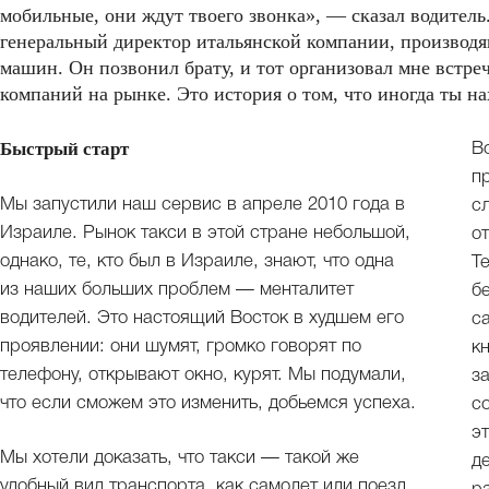
мобильные, они ждут твоего звонка», — сказал водитель
генеральный директор итальянской компании, производ
машин. Он позвонил брату, и тот организовал мне встр
компаний на рынке. Это история о том, что иногда ты на
Быстрый старт
В
п
Мы запустили наш сервис в апреле 2010 года в
с
Израиле. Рынок такси в этой стране небольшой,
о
однако, те, кто был в Израиле, знают, что одна
Т
из наших больших проблем — менталитет
б
водителей. Это настоящий Восток в худшем его
с
проявлении: они шумят, громко говорят по
к
телефону, открывают окно, курят. Мы подумали,
з
что если сможем это изменить, добьемся успеха.
с
э
Мы хотели доказать, что такси — такой же
д
удобный вид транспорта, как самолет или поезд.