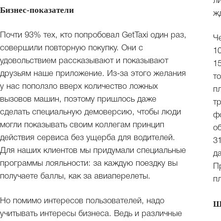
л
Бизнес-показатели
ж
Почти 93% тех, кто попробовал GetTaxi один раз,
Ч
совершили повторную покупку. Они с
1
удовольствием рассказывают и показывают
1
друзьям наше приложение. Из-за этого желания
т
у нас поползло вверх количество ложных
п
вызовов машин, поэтому пришлось даже
т
сделать специальную демоверсию, чтобы люди
ф
могли показывать своим коллегам принцип
о
действия сервиса без ущерба для водителей.
3
Для наших клиентов мы придумали специальные
д
программы лояльности: за каждую поездку вы
П
получаете баллы, как за авиаперелеты.
п
Но помимо интересов пользователей, надо
Ш
учитывать интересы бизнеса. Ведь и различные