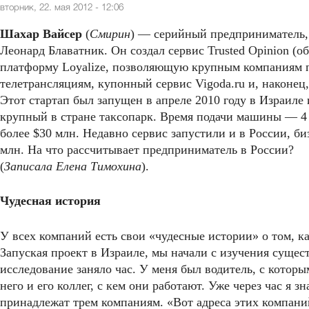
вторник, 22. мая 2012 - 12:06
Шахар Вайсер
(
Смирин
) — серийный предприниматель, 
Леонард Блаватник. Он создал сервис Trusted Opinion (о
платформу Loyalize, позволяющую крупным компаниям п
телетрансляциям, купонный сервис Vigoda.ru и, наконец,
Этот стартап был запущен в апреле 2010 году в Израиле
крупный в стране таксопарк. Время подачи машины — 4
более $30 млн. Недавно сервис запустили и в России, би
млн. На что рассчитывает предприниматель в России?
(
Записала Елена Тимохина
).
Чудесная история
У всех компаний есть свои «чудесные истории» о том, как
Запуская проект в Израиле, мы начали с изучения суще
исследование заняло час. У меня был водитель, с котор
него и его коллег, с кем они работают. Уже через час я з
принадлежат трем компаниям. «Вот адреса этих компаний