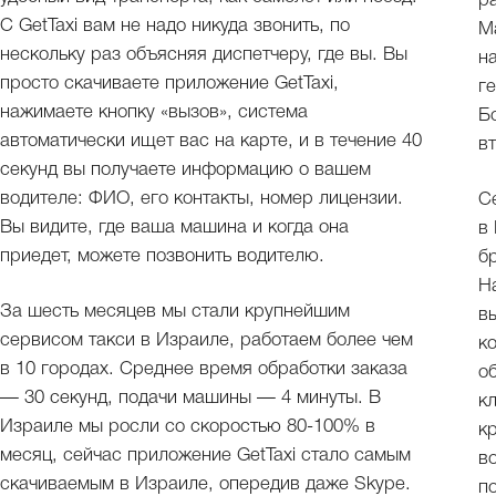
р
С GetTaxi вам не надо никуда звонить, по
Ma
нескольку раз объясняя диспетчеру, где вы. Вы
н
просто скачиваете приложение GetTaxi,
г
нажимаете кнопку «вызов», система
Б
автоматически ищет вас на карте, и в течение 40
в
секунд вы получаете информацию о вашем
водителе: ФИО, его контакты, номер лицензии.
С
Вы видите, где ваша машина и когда она
в
приедет, можете позвонить водителю.
б
Н
За шесть месяцев мы стали крупнейшим
в
сервисом такси в Израиле, работаем более чем
к
в 10 городах. Среднее время обработки заказа
о
— 30 секунд, подачи машины — 4 минуты. В
к
Израиле мы росли со скоростью 80-100% в
к
месяц, сейчас приложение GetTaxi стало самым
в
скачиваемым в Израиле, опередив даже Skype.
п