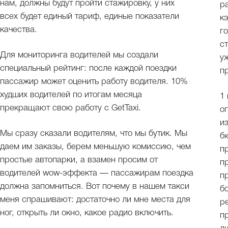
нам, должны будут пройти стажировку, у них
р
всех будет единый тариф, единые показатели
к
качества.
г
с
Для мониторинга водителей мы создали
у
специальный рейтинг: после каждой поездки
п
пассажир может оценить работу водителя. 10%
худших водителей по итогам месяца
1
прекращают свою работу с GetTaxi.
о
и
Мы сразу сказали водителям, что мы бутик. Мы
б
даем им заказы, берем меньшую комиссию, чем
п
простые автопарки, а взамен просим от
п
водителей wow-эффекта — пассажирам поездка
п
должна запомниться. Вот почему в нашем такси
б
меня спрашивают: достаточно ли мне места для
р
ног, открыть ли окно, какое радио включить.
п