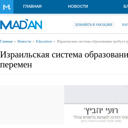
Перейти к основному содержанию
ГЛАВНАЯ
НОВОСТИ
Б
ДОБАВИТЬ В ЗАКЛАДКИ
НА
Вы здесь
Главная
Новости
Education
Израильская система образования требует
Израильская система образован
перемен