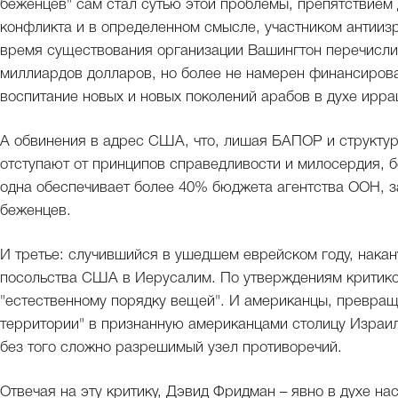
беженцев" сам стал сутью этой проблемы, препятствием
конфликта и в определенном смысле, участником антииз
время существования организации Вашингтон перечисли
миллиардов долларов, но более не намерен финансиров
воспитание новых и новых поколений арабов в духе ирра
А обвинения в адрес США, что, лишая БАПОР и структ
отступают от принципов справедливости и милосердия, 
одна обеспечивает более 40% бюджета агентства ООН,
беженцев.
И третье: случившийся в ушедшем еврейском году, нака
посольства США в Иерусалим. По утверждениям критиков
"естественному порядку вещей". И американцы, превра
территории" в признанную американцами столицу Израиля
без того сложно разрешимый узел противоречий.
Отвечая на эту критику, Дэвид Фридман – явно в духе на