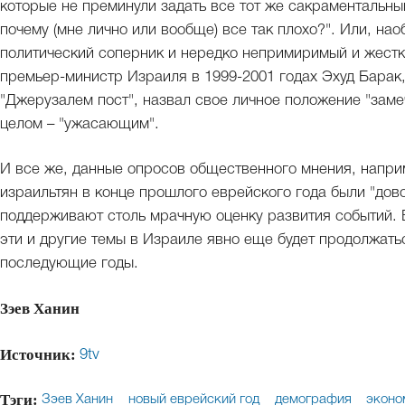
которые не преминули задать все тот же сакраментальный
почему (мне лично или вообще) все так плохо?". Или, нао
политический соперник и нередко непримиримый и жестк
премьер-министр Израиля в 1999-2001 годах Эхуд Барак
"Джерузалем пост", назвал свое личное положение "заме
целом – "ужасающим".
И все же, данные опросов общественного мнения, напри
израильтян в конце прошлого еврейского года были "дов
поддерживают столь мрачную оценку развития событий. 
эти и другие темы в Израиле явно еще будет продолжатьс
последующие годы.
Зэев Ханин
Источник:
9tv
Тэги:
Зэев Ханин
новый еврейский год
демография
эконо