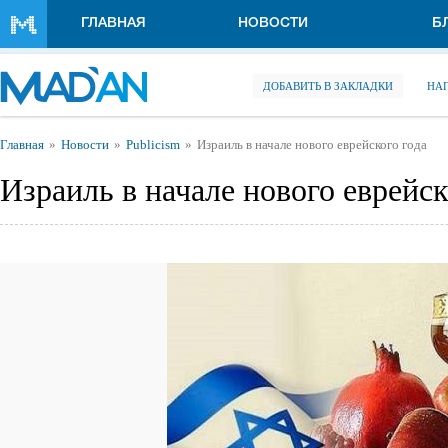
Перейти к основному содержанию
ГЛАВНАЯ
НОВОСТИ
Б
ДОБАВИТЬ В ЗАКЛАДКИ
НА
Вы здесь
Главная
Новости
Publicism
Израиль в начале нового еврейского года
Израиль в начале нового еврейск