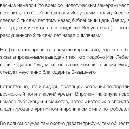
весьма немалой (по всем социологическим замерам) час
пояснить, что США не сделали Иерусалим столицей еврей
сделал 3 тысячи лет тому назад библейский царь Давид. 
ее гордости и чести, в возрождении Иерусалима (в приз
разрушенного 2 тысячи лет назад римлянами.
На фоне этих процессов немало израильтян, вероятно, бы
экзальтированными выводами тех, кто подобно Изи Лебе
происходящее "чудом, не меньшим, чем библейский Эксод
следует неустанно благодарить В-вышнего".
Естественно, что и лидеры правящей коалиции постарали
возможный политический кредит. Впрочем, накануне нов
немало публикаций и сюжетов, авторы которых в свойст
акцентировано-критичном и ироничном стиле попробовали
Во всяком случае там охотно давали трибуну тем общест