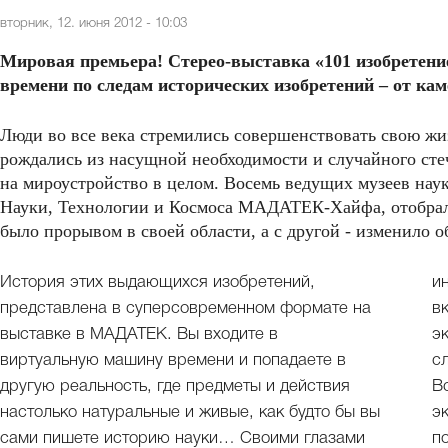
вторник, 12. июня 2012 - 10:03
Мировая премьера! Стерео-выставка «101 изобретение
времени по следам исторических изобретений – от кам
Люди во все века стремились совершенствовать свою жиз
рождались из насущной необходимости и случайного стеч
на мироустройство в целом. Восемь ведущих музеев наук
Науки, Технологии и Космоса МАДАТЕК-Хайфа, отобрали 
было прорывом в своей области, а с другой - изменило о
История этих выдающихся изобретений,
и
представлена в суперсовременном формате на
в
выставке в МАДАТЕК. Вы входите в
э
виртуальную машину времени и попадаете в
с
другую реальность, где предметы и действия
В
настолько натуральные и живые, как будто бы вы
э
сами пишете историю науки… Своими глазами
п