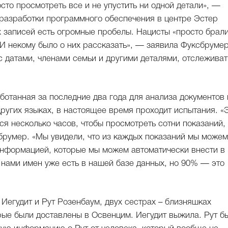
сто просмотреть все и не упустить ни одной детали», —
 разработки программного обеспечения в центре Эстер
 записей есть огромные пробелы. Нацисты «просто брал
 И некому было о них рассказать», — заявила Фуксбрумер
с датами, членами семьи и другими деталями, отслеживат
ботанная за последние два года для анализа документов 
других языках, в настоящее время проходит испытания. «
ся несколько часов, чтобы просмотреть сотни показаний,
сбрумер. «Мы увидели, что из каждых показаний мы можем
 информацией, которые мы можем автоматически внести в
 нами имен уже есть в нашей базе данных, но 90% — это
Иегудит и Рут Розенбаум, двух сестрах – близняшках
рые были доставлены в Освенцим. Иегудит выжила. Рут б