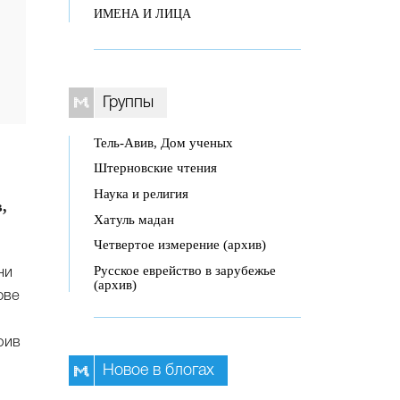
ИМЕНА И ЛИЦА
Группы
Тель-Авив, Дом ученых
Штерновские чтения
Наука и религия
,
Хатуль мадан
Четвертое измерение (архив)
Русское еврейство в зарубежье
ни
(архив)
ове
рив
Новое в блогах