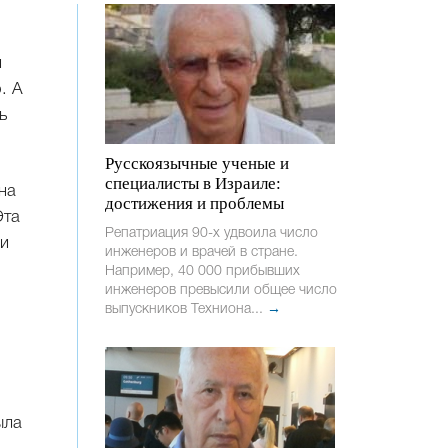
и
. А
ь
Русскоязычные ученые и
специалисты в Израиле:
на
достижения и проблемы
Эта
Репатриация 90-х удвоила число
 и
инженеров и врачей в стране.
Например, 40 000 прибывших
инженеров превысили общее число
выпускников Техниона...
→
ыла