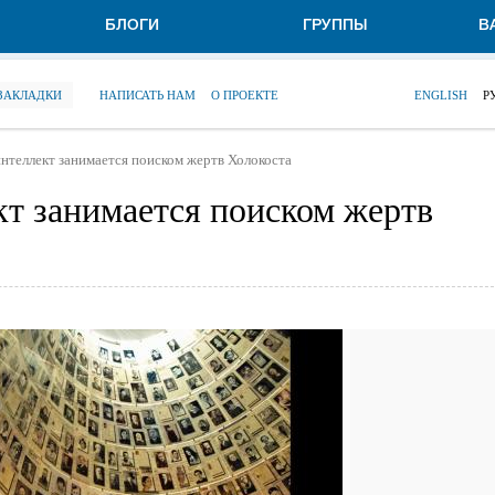
БЛОГИ
ГРУППЫ
В
 ЗАКЛАДКИ
НАПИСАТЬ НАМ
О ПРОЕКТЕ
ENGLISH
Р
нтеллект занимается поиском жертв Холокоста
т занимается поиском жертв