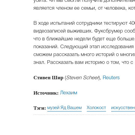
убита. «И мы смогли получить дополнитель
является членом ее семьи, от человека, к
В ходе испытаний сотрудники тестируют 40
видеозаписей выживших. Фуксбрумер сообщ
что в ближайшие недели будет еще больше,
показаний. Следующий этап исследования 
сможем рассказать много историй о многих
знал. Рассказать вам историю о том, что с
Стивен Шир
(
Steven Scheer
),
Reuters
Источник:
Лехаим
Тэги:
музей Яд Вашем
Холокост
искусствен