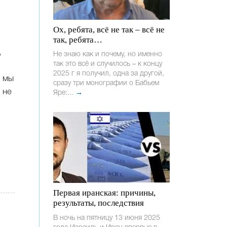
Ох, ребята, всё не так – всё не
так, ребята…
,
Не знаю как и почему, но именно
так это всё и случилось – к концу
2025 г я получил, одна за другой,
м мы
сразу три монографии о Бабьем
 не
Яре:...
→
Первая иранская: причины,
результаты, последствия
В ночь на пятницу 13 июня 2025