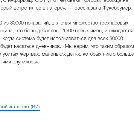
ную информацию о Рут от человека, который вообще не
оторый встретил ее в лагере», — рассказала Фуксбрумер.
0 из 30000 показаний, включая множество трехчасовых
ила, что было добавлено 1500 новых имен, и ожидается
 когда система будет использоваться для всех 30000
будет касаться дневников. «Мы верим, что таким образо
 убитых жертвах, маленьких детях, которых никто больше
 ними случилось».
ный интеллект (ИИ)