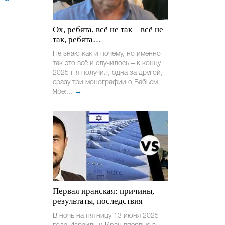
Ох, ребята, всё не так – всё не
так, ребята…
Не знаю как и почему, но именно
так это всё и случилось – к концу
2025 г я получил, одна за другой,
сразу три монографии о Бабьем
Яре:...
→
Первая иранская: причины,
результаты, последствия
В ночь на пятницу 13 июня 2025