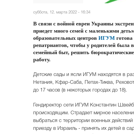
суббота, 12. марта 2022 - 16:34
В связи с войной евреи Украины экстре
приедет много семей с маленькими детьм
образовательных центров
ИГУМ
готова 
репатриантов, чтобы у родителей была 
семейный быт, решить бюрократические 
работу.
Детские сады и ясли ИГУМ находятся в ра
Нетания, Кфар-Саба, Петах-Тиква, Реховот
до 17 часов (в некоторых городах до 18).
Гендиректор сети ИГУМ Константин Швейби
происходящим. Страдает мирное население
выбраться с территории военных действий 
приезду в Израиль - принять их детей в с