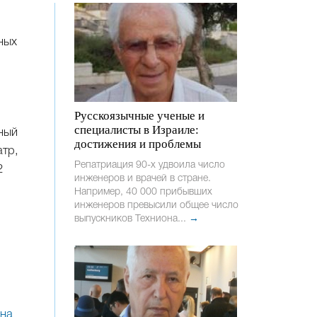
ных
Русскоязычные ученые и
специалисты в Израиле:
ный
достижения и проблемы
атр,
Репатриация 90-х удвоила число
2
инженеров и врачей в стране.
Например, 40 000 прибывших
инженеров превысили общее число
выпускников Техниона...
→
 на