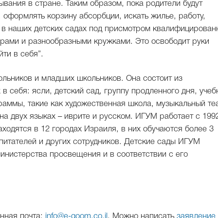
ывания в стране. Таким образом, пока родители будут
 оформлять корзину абсорбции, искать жилье, работу,
ут в наших детских садах под присмотром квалифицирован
играми и разнообразными кружками. Это освободит руки
ти в себя”.
льников и младших школьников. Она состоит из
 себя: ясли, детский сад, группу продленного дня, учеб
раммы, такие как художественная школа, музыкальный те
а двух языках – иврите и русском. ИГУМ работает с 199
ходятся в 12 городах Израиля, в них обучаются более 3
спитателей и других сотрудников. Детские сады ИГУМ
инистерства просвещения и в соответствии с его
онная почта:
info@e-goom.co.il
. Можно написать
заявление