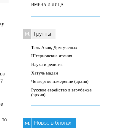
ИМЕНА И ЛИЦА
ну
Группы
Тель-Авив, Дом ученых
Штерновские чтения
Наука и религия
Хатуль мадан
ва,
Четвертое измерение (архив)
 7
Русское еврейство в зарубежье
(архив)
за
 по
Новое в блогах