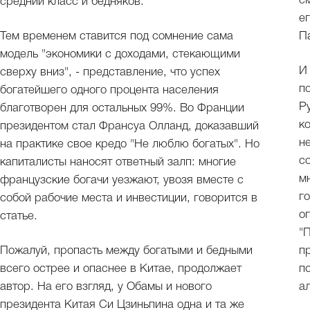
с
средний класс и бедняков.
е
Тем временем ставится под сомнение сама
П
модель "экономики с доходами, стекающими
И
сверху вниз", - представление, что успех
п
богатейшего одного процента населения
Р
благотворен для остальных 99%. Во Франции
к
президентом стал Франсуа Олланд, доказавший
н
на практике свое кредо "Не люблю богатых". Но
с
капиталисты наносят ответный залп: многие
м
французские богачи уезжают, увозя вместе с
г
собой рабочие места и инвестиции, говорится в
о
статье.
"
Пожалуй, пропасть между богатыми и бедными
п
всего острее и опаснее в Китае, продолжает
п
автор. На его взгляд, у Обамы и нового
а
президента Китая Си Цзиньпина одна и та же