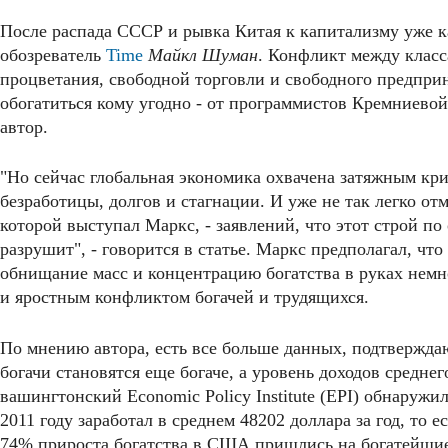
После распада СССР и рывка Китая к капитализму уже ка
обозреватель
Time
Майкл Шуман
. Конфликт между класс
процветания, свободной торговли и свободного предприн
обогатиться кому угодно - от программистов Кремниевой
автор.
"Но сейчас глобальная экономика охвачена затяжным кри
безработицы, долгов и стагнации. И уже не так легко от
которой выступал Маркс, - заявлений, что этот строй п
разрушит", - говорится в статье. Маркс предполагал, чт
обнищание масс и концентрацию богатства в руках немн
и яростным конфликтом богачей и трудящихся.
По мнению автора, есть все больше данных, подтверждаю
богачи становятся еще богаче, а уровень доходов среднег
вашингтонский Economic Policy Institute (EPI) обнаружи
2011 году заработал в среднем 48202 доллара за год, то е
74% прироста богатства в США пришлись на богатейшие