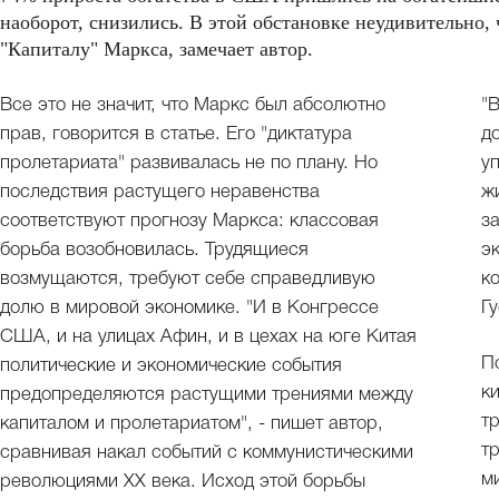
наоборот, снизились. В этой обстановке неудивительно,
"Капиталу" Маркса, замечает автор.
Все это не значит, что Маркс был абсолютно
"
прав, говорится в статье. Его "диктатура
д
пролетариата" развивалась не по плану. Но
у
последствия растущего неравенства
ж
соответствуют прогнозу Маркса: классовая
з
борьба возобновилась. Трудящиеся
э
возмущаются, требуют себе справедливую
к
долю в мировой экономике. "И в Конгрессе
Гу
США, и на улицах Афин, и в цехах на юге Китая
П
политические и экономические события
к
предопределяются растущими трениями между
т
капиталом и пролетариатом", - пишет автор,
т
сравнивая накал событий с коммунистическими
м
революциями XX века. Исход этой борьбы