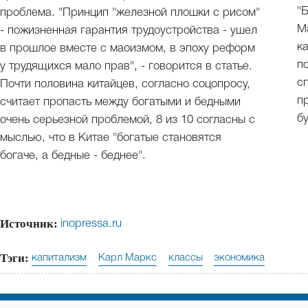
"
проблема. "Принцип "железной плошки с рисом"
М
- пожизненная гарантия трудоустройства - ушел
к
в прошлое вместе с маоизмом, в эпоху реформ
п
у трудящихся мало прав", - говорится в статье.
с
Почти половина китайцев, согласно соцопросу,
п
считает пропасть между богатыми и бедными
б
очень серьезной проблемой, 8 из 10 согласны с
мыслью, что в Китае "богатые становятся
богаче, а бедные - беднее".
Источник:
inopressa.ru
Тэги:
капитализм
Карл Маркс
классы
экономика