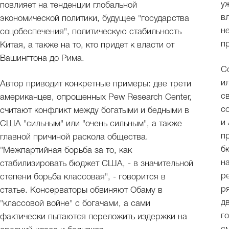
у
повлияет на тенденции глобальной
в
экономической политики, будущее "государства
н
соцобеспечения", политическую стабильность
п
Китая, а также на то, кто придет к власти от
Вашингтона до Рима.
С
и
Автор приводит конкретные примеры: две трети
с
американцев, опрошенных Pew Research Center,
с
считают конфликт между богатыми и бедными в
и
США "сильным" или "очень сильным", а также
п
главной причиной раскола общества.
б
"Межпартийная борьба за то, как
н
стабилизировать бюджет США, - в значительной
р
степени борьба классовая", - говорится в
р
статье. Консерваторы обвиняют Обаму в
д
"классовой войне" с богачами, а сами
г
фактически пытаются переложить издержки на