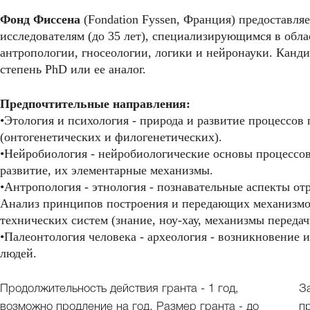
Фонд Фиссена
(Fondation Fyssen, Франция) предоставля
исследователям (до 35 лет), специализирующимся в обла
антропологии, гносеологии, логики и нейронауки. Канд
степень PhD или ее аналог.
Предпочтительные направления:
•Этология и психология - природа и развитие процессов
(онтогенетических и филогенетических).
•Нейробиология - нейробиологические основы процессов
развитие, их элементарные механизмы.
•Антропология - этнология - познавательные аспекты о
Анализ принципов построения и передающих механизмо
технических систем (знание, ноу-хау, механизмы передач
•Палеонтология человека - археология - возникновение 
людей.
Продолжительность действия гранта - 1 год,
З
возможно продление на год. Размер гранта - до
п