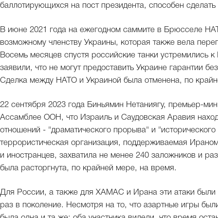
баллотирующихся на пост президента, способен сделать 
В июне 2021 года на ежегодном саммите в Брюсселе НА
возможному членству Украины, которая также вела пере
Восемь месяцев спустя российские танки устремились к
заявили, что не могут предоставить Украине гарантии бе
Сделка между НАТО и Украиной была отменена, по крайн
22 сентября 2023 года Биньямин Нетаниягу, премьер-мин
Ассамблее ООН, что Израиль и Саудовская Аравия наход
отношений - "драматического прорыва" и "исторического
террористическая организация, поддерживаемая Ираном,
и иностранцев, захватила не менее 240 заложников и ра
была расторгнута, по крайней мере, на время.
Для России, а также для ХАМАС и Ирана эти атаки были
раз в поколение. Несмотря на то, что азартные игры был
была одна и та же: оба участника видели, что время оста