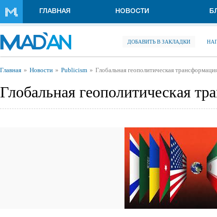
Перейти к основному содержанию
ГЛАВНАЯ
НОВОСТИ
Б
ДОБАВИТЬ В ЗАКЛАДКИ
НА
Вы здесь
Главная
Новости
Publicism
Глобальная геополитическая трансформаци
Глобальная геополитическая тр