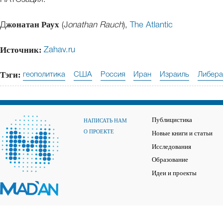
жонатан Раух
Д
(J
onathan Rauch
),
The Atlantic
Источник:
Zahav.ru
Тэги:
геополитика
США
Россия
Иран
Израиль
Либера
Публицистика
НАПИСАТЬ НАМ
О ПРОЕКТЕ
Новые книги и статьи
Исследования
Образование
Идеи и проекты