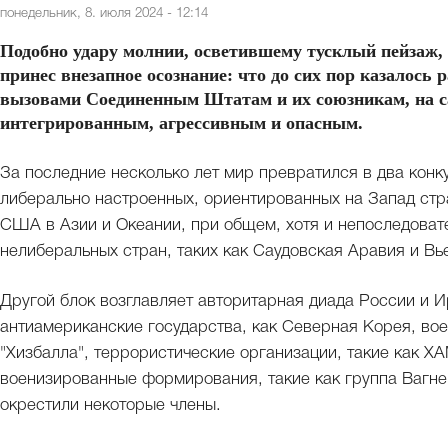
понедельник, 8. июля 2024 - 12:14
Подобно удару молнии, осветившему тусклый пейзаж,
принес внезапное осознание: что до сих пор казалос
вызовами Соединенным Штатам и их союзникам, на са
интегрированным, агрессивным и опасным.
За последние несколько лет мир превратился в два конк
либерально настроенных, ориентированных на Запад стра
США в Азии и Океании, при общем, хотя и непоследоват
нелиберальных стран, таких как Саудовская Аравия и В
Другой блок возглавляет авторитарная диада России и Ир
антиамериканские государства, как Северная Корея, во
"Хизбалла", террористические организации, такие как Х
военизированные формирования, такие как группа Вагнер
окрестили некоторые члены.