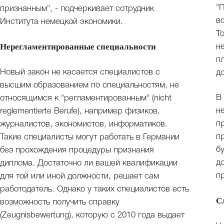
"
признанным", - подчеркивает сотрудник
в
Института немецкой экономики.
Т
Нерегламентированные специальности
н
п
Новый закон не касается специалистов с
д
высшим образованием по специальностям, не
В
относящимся к "регламентированным" (nicht
н
reglementierte Berufe), например физиков,
п
журналистов, экономистов, информатиков.
п
Такие специалисты могут работать в Германии
б
без прохождения процедуры признания
д
диплома. Достаточно ли вашей квалификации
п
для той или иной должности, решает сам
работодатель. Однако у таких специалистов есть
С
возможность получить справку
(Zeugnisbewertung), которую с 2010 года выдает