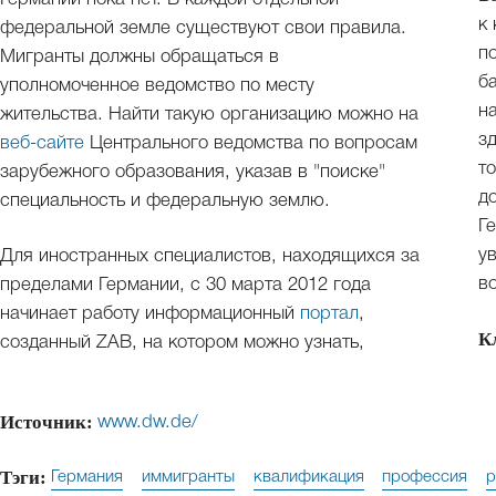
к
федеральной земле существуют свои правила.
п
Мигранты должны обращаться в
б
уполномоченное ведомство по месту
н
жительства. Найти такую организацию можно на
з
веб-сайте
Центрального ведомства по вопросам
т
зарубежного образования, указав в "поиске"
д
специальность и федеральную землю.
Г
у
Для иностранных специалистов, находящихся за
в
пределами Германии, с 30 марта 2012 года
начинает работу информационный
портал
,
К
созданный ZAB, на котором можно узнать,
Источник:
www.dw.de/
Тэги:
Германия
иммигранты
квалификация
профессия
р