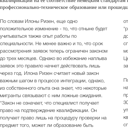
квалификации на ее соответствие немецким стандартам 
профессионально-техническое образование или прошедш
По словам Илоны Ризен, еще одно
о
положительное изменение - то, что отныне будет
"
учитываться также опыт работы по
д
специальности. Не менее важно и то, что срок
с
рассмотрения заявок теперь ограничен законом
м
до трех месяцев. Однако во избежание наплыва
Ц
заявок это правило начнет действовать лишь
з
через год. Илона Ризен считает новый закон
П
важным шагом в процессе интеграции, однако,
н
из собственного опыта она знает, что некоторые
п
мигранты связывают с ним ложные ожидания.
3
"Закон не означает, что специалист получает
у
право на подтверждение квалификации. Он
к
получает право лишь на процедуру проверки на
с
предмет того, может ли образование быть