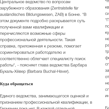
Ч
Центральное ведомство по вопросам
к
зарубежного образования (Zentralstelle für
с
ausländisches Bildungswesen, ZAB) в Бонне. "В
"
этом документе подробно раскрывается суть
п
полученной вами квалификации и
к
перечисляются возможные сферы
н
профессиональной деятельности. Такая
р
справка, приложенная к резюме, помогает
т
сориентироваться работодателю и
ф
соответственно облегчает специалисту поиск
с
работы", - поясняет глава ведомства Барбара
з
Бухаль-Хёвер (Barbara Buchal-Höver).
о
н
Куда обращаться
с
и
Единого ведомства, занимающегося оценкой и
признанием профессиональной квалификации, в
Б
Германии пока нет. В каждой отдельной