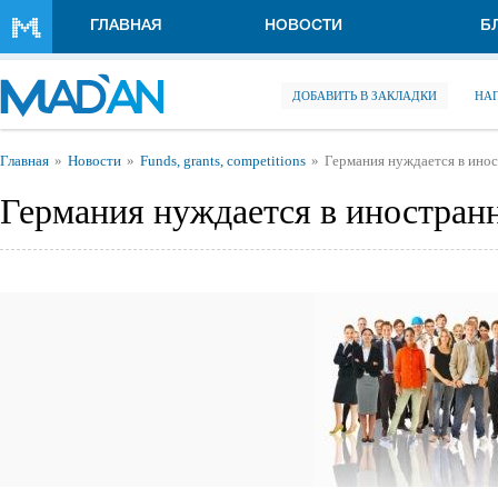
Перейти к основному содержанию
ГЛАВНАЯ
НОВОСТИ
Б
ДОБАВИТЬ В ЗАКЛАДКИ
НА
Вы здесь
Главная
Новости
Funds, grants, competitions
Германия нуждается в ино
Германия нуждается в иностран