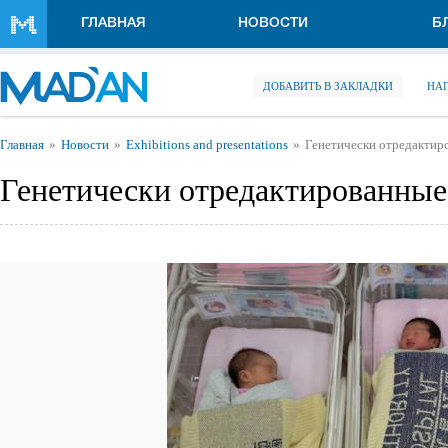
Перейти к основному содержанию
ГЛАВНАЯ
НОВОСТИ
Б
ДОБАВИТЬ В ЗАКЛАДКИ
НА
Вы здесь
Главная
Новости
Exhibitions and presentations
Генетически отредактиро
Генетически отредактированные 