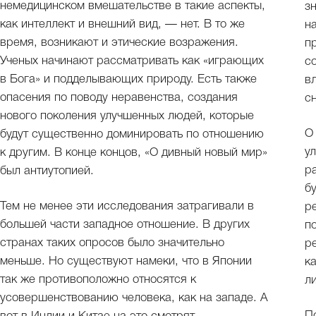
немедицинском вмешательстве в такие аспекты,
з
как интеллект и внешний вид, — нет. В то же
н
время, возникают и этические возражения.
п
Ученых начинают рассматривать как «играющих
с
в Бога» и подделывающих природу. Есть также
в
опасения по поводу неравенства, создания
с
нового поколения улучшенных людей, которые
О
будут существенно доминировать по отношению
у
к другим. В конце концов, «О дивный новый мир»
р
был антиутопией.
б
Тем не менее эти исследования затрагивали в
р
большей части западное отношение. В других
п
странах таких опросов было значительно
р
меньше. Но существуют намеки, что в Японии
к
так же противоположно относятся к
л
усовершенствованию человека, как на западе. А
П