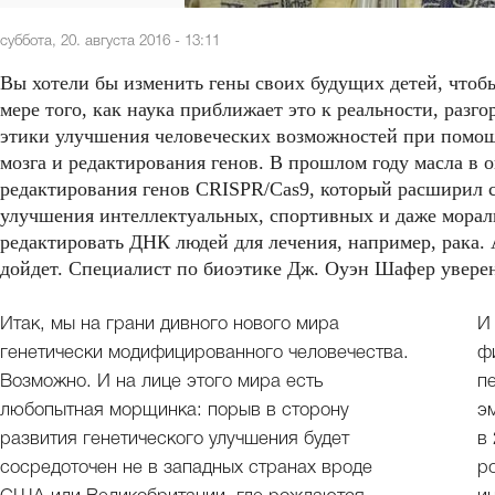
суббота, 20. августа 2016 - 13:11
Вы хотели бы изменить гены своих будущих детей, чтобы
мере того, как наука приближает это к реальности, раз
этики улучшения человеческих возможностей при помощ
мозга и редактирования генов. В прошлом году масла в 
редактирования генов CRISPR/Cas9, который расширил 
улучшения интеллектуальных, спортивных и даже морал
редактировать ДНК людей для лечения, например, рака. 
дойдет. Специалист по биоэтике Дж. Оуэн Шафер уверен,
Итак, мы на грани дивного нового мира
И
генетически модифицированного человечества.
ф
Возможно. И на лице этого мира есть
п
любопытная морщинка: порыв в сторону
э
развития генетического улучшения будет
в
сосредоточен не в западных странах вроде
р