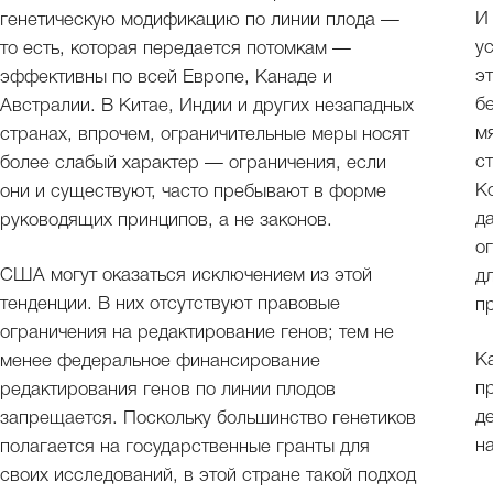
И 
генетическую модификацию по линии плода —
у
то есть, которая передается потомкам —
э
эффективны по всей Европе, Канаде и
б
Австралии. В Китае, Индии и других незападных
м
странах, впрочем, ограничительные меры носят
с
более слабый характер — ограничения, если
К
они и существуют, часто пребывают в форме
д
руководящих принципов, а не законов.
о
США могут оказаться исключением из этой
д
тенденции. В них отсутствуют правовые
п
ограничения на редактирование генов; тем не
К
менее федеральное финансирование
п
редактирования генов по линии плодов
д
запрещается. Поскольку большинство генетиков
полагается на государственные гранты для
своих исследований, в этой стране такой подход