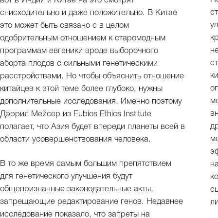
вот в Индии и Китае на это смотрят
с
снисходительно и даже положительно. В Китае
у
это может быть связано с в целом
к
одобрительным отношением к старомодным
не
программам евгеники вроде выборочного
с
аборта плодов с сильными генетическими
к
расстройствами. Но чтобы объяснить отношение
о
китайцев к этой теме более глубоко, нужны
м
дополнительные исследования. Именно поэтому
в
Дэррил Мейсер из Eubios Ethics Institute
д
полагает, что Азия будет впереди планеты всей в
м
области усовершенствования человека.
э
В то же время самым большим препятствием
н
для генетического улучшения будут
к
общепризнанные законодательные акты,
с
запрещающие редактирование генов. Недавнее
л
исследование показало, что запреты на