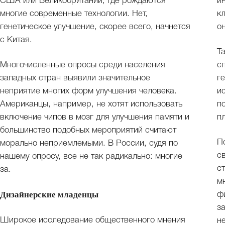
США или Великобритании, где рождаются
и
многие современные технологии. Нет,
к
генетическое улучшение, скорее всего, начнется
о
с Китая.
Т
Многочисленные опросы среди населения
с
западных стран выявили значительное
г
неприятие многих форм улучшения человека.
и
Американцы, например, не хотят использовать
п
включение чипов в мозг для улучшения памяти и
п
большинство подобных мероприятий считают
П
морально неприемлемыми. В России, судя по
с
нашему опросу, все не так радикально: многие
с
за.
м
Дизайнерские младенцы
ф
з
Широкое исследование общественного мнения
н