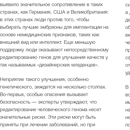
выявило значительное сопротивление в таких
с
странах, как Германия, США и Великобритания:
а
в этих странах люди против того, чтобы
д
выбирать лучшие эмбрионы для имплантации на
о
основе немедицинских признаков, таких как
в
внешний вид или интеллект. Еще меньшую
ч
поддержку люди оказывают непосредственному
п
редактированию генов для улучшения качеств у
с
так называемых «дизайнерских младенцев».
о
у
Неприятие такого улучшения, особенно
генетического, зиждется на несколько столпах.
В
Во-первых, особые опасения вызывает
в
безопасность — эксперты утверждают, что
и
редактирование человеческого генома несет
н
значительные риски. Эти риски могут быть
н
приняты при лечении заболеваний, но при
п