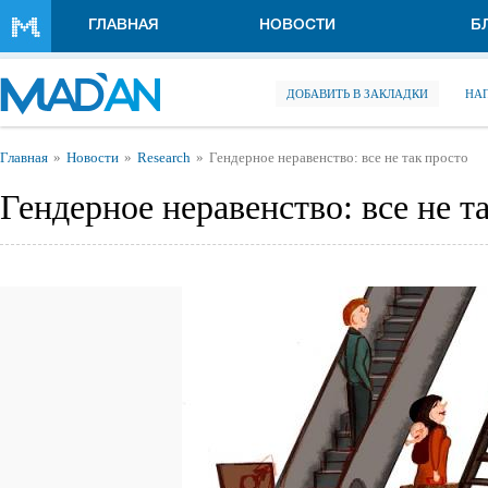
Перейти к основному содержанию
ГЛАВНАЯ
НОВОСТИ
Б
ДОБАВИТЬ В ЗАКЛАДКИ
НА
Вы здесь
Главная
Новости
Research
Гендерное неравенство: все не так просто
Гендерное неравенство: все не т