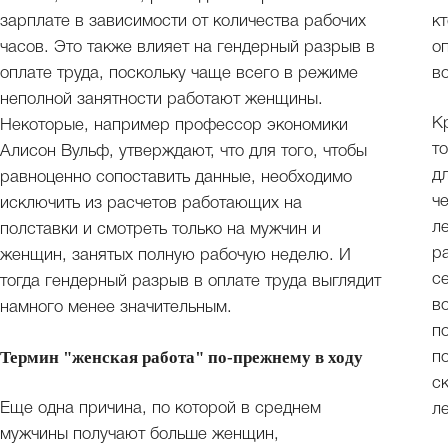
зарплате в зависимости от количества рабочих
к
часов. Это также влияет на гендерный разрыв в
о
оплате труда, поскольку чаще всего в режиме
во
неполной занятности работают женщины.
К
Некоторые, например профессор экономики
т
Алисон Вульф, утверждают, что для того, чтобы
д
равноценно сопоставить данные, необходимо
ч
исключить из расчетов работающих на
л
полставки и смотреть только на мужчин и
р
женщин, занятых полную рабочую неделю. И
с
тогда гендерный разрыв в оплате труда выглядит
в
намного менее значительным.
п
Термин "женская работа" по-прежнему в ходу
п
с
Еще одна причина, по которой в среднем
л
мужчины получают больше женщин,