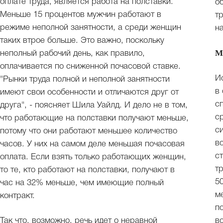
оплате труда, является работа на полставки.
о
Меньше 15 процентов мужчин работают в
т
режиме неполной занятности, а среди женщин
н
таких втрое больше. Это важно, поскольку
М
неполный рабочий день, как правило,
оплачивается по сниженной почасовой ставке.
И
"Рынки труда полной и неполной занятности
в
имеют свои особенности и отличаются друг от
с
друга", - поясняет Шила Уайлд. И дело не в том,
с
что работающие на полставки получают меньше,
с
потому что они работают меньшее количество
в
часов. У них на самом деле меньшая почасовая
с
оплата. Если взять только работающих женщин,
т
то те, кто работают на полставки, получают в
5
час на 32% меньше, чем имеющие полный
м
контракт.
п
Так что, возможно, речь идет о неравной
в