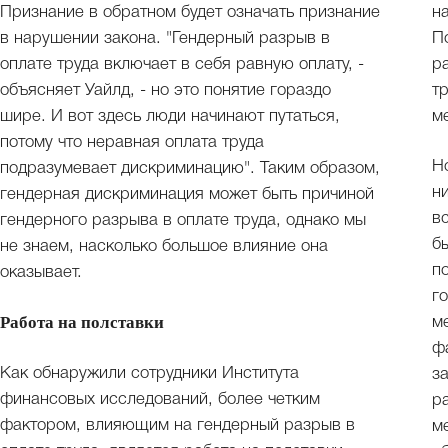
Признание в обратном будет означать признание
н
в нарушении закона. "Гендерный разрыв в
П
оплате труда включает в себя равную оплату, -
р
объясняет Уайлд, - но это понятие гораздо
т
шире. И вот здесь люди начинают путаться,
м
потому что неравная оплата труда
Н
подразумевает дискриминацию". Таким образом,
н
гендерная дискриминация может быть причиной
в
гендерного разрыва в оплате труда, однако мы
б
не знаем, насколько большое влияние она
п
оказывает.
г
Работа на полставки
м
ф
Как обнаружили сотрудники Института
з
финансовых исследований, более четким
р
фактором, влияющим на гендерный разрыв в
м