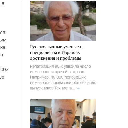
 в
ся:
щим
Русскоязычные ученые и
рке
специалисты в Израиле:
ют
достижения и проблемы
Репатриация 90-х удвоила число
2002
инженеров и врачей в стране.
се
Например, 40 000 прибывших
инженеров превысили общее число
выпускников Техниона...
→