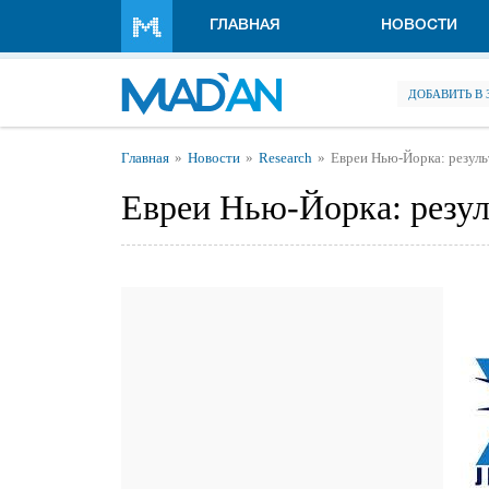
Перейти к основному содержанию
ГЛАВНАЯ
НОВОСТИ
ДОБАВИТЬ В
Вы здесь
Главная
Новости
Research
Евреи Нью-Йорка: резуль
Евреи Нью-Йорка: резул