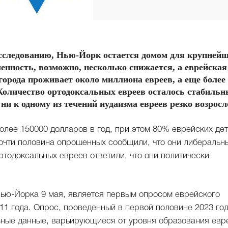
следованию, Нью-Йорк остается домом для крупней
ленность, возможно, несколько снижается, а еврейская
города проживает около миллиона евреев, а еще более
 Количество ортодоксальных евреев осталось стабильн
ни к одному из течений иудаизма евреев резко возросл
олее 150000 долларов в год, при этом 80% еврейских дет
очти половина опрошенных сообщили, что они либеральн
ртодоксальных евреев ответили, что они политически
ью-Йорка 9 мая, является первым опросом еврейского
11 года. Опрос, проведенный в первой половине 2023 год
зные данные, варьирующиеся от уровня образования евр