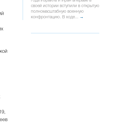
года Израиль и Иран впервые в
своей истории вступили в открытую
полномасштабную военную
ий
конфронтацию. В ходе...
→
их
кой
х
19,
реев