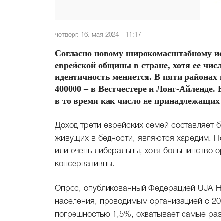
четверг, 16. мая 2024 - 11:17
Согласно новому широкомасштабному ис
еврейской общины в стране, хотя ее чис
идентичность меняется. В пяти районах 
400000 – в Вестчестере и Лонг-Айленде.
в то время как число не принадлежащих 
Доход трети еврейских семей составляет б
живущих в бедности, являются харедим. П
или очень либеральны, хотя большинство о
консервативны.
Опрос, опубликованный Федерацией UJA Н
населения, проводимым организацией с 20
погрешностью 1,5%, охватывает самые ра