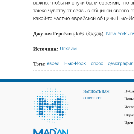
важно, чтобы их внуки были евреями, что
также чувствуют связь с общиной своего г
какой-то частью еврейской общины Нью-Й
Джулия Гергёли
(J
ulia Gergely
),
New York Je
Источник:
Лехаим
Тэги:
евреи
Нью-Йорк
опрос
демография
Публ
НАПИСАТЬ НАМ
О ПРОЕКТЕ
Новые
Иссл
Обра
Идеи