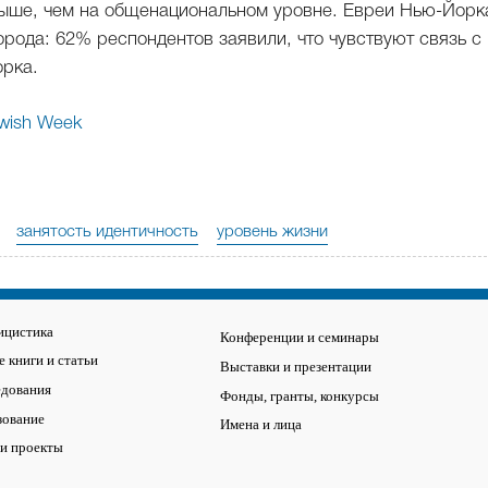
 выше, чем на общенациональном уровне. Евреи Нью-Йорк
орода: 62% респондентов заявили, что чувствуют связь с
орка.
wish Week
занятость идентичность
уровень жизни
ицистика
Конференции и семинары
 книги и статьи
Выставки и презентации
едования
Фонды, гранты, конкурсы
зование
Имена и лица
 и проекты