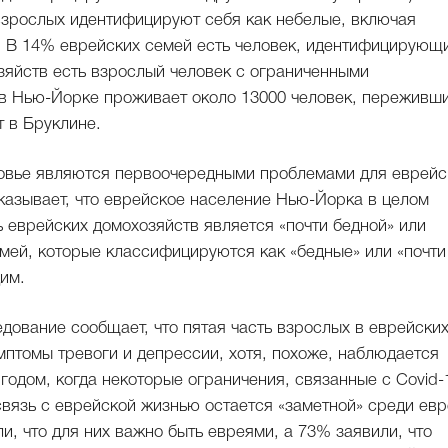
взрослых идентифицируют себя как небелые, включая
. В 14% еврейских семей есть человек, идентифицирующ
зяйств есть взрослый человек с ограниченными
 в Нью-Йорке проживает около 13000 человек, переживш
 в Бруклине.
ровье являются первоочередными проблемами для еврейс
азывает, что еврейское население Нью-Йорка в целом
ь еврейских домохозяйств является «почти бедной» или
семей, которые классифицируются как «бедные» или «почти
им.
едование сообщает, что пятая часть взрослых в еврейски
мптомы тревоги и депрессии, хотя, похоже, наблюдается
одом, когда некоторые ограничения, связанные с Covid-
связь с еврейской жизнью остается «заметной» среди ев
, что для них важно быть евреями, а 73% заявили, что