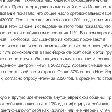
тия в районе Нью-Йорка наблюдается сокращение числа
яйств. Процент ортодоксальных семей в Нью-Йорке оста
едование показало, что общее число ортодоксальных евре
 430000. После того как исследование 2011 года отметило
м в этом районе, исследование этого года показало, что
оне остался стабильным и составил 11%. В целом хареди
ения Нью-Йорка, большинство из которых проживают в
увеличение количества домохозяйств с «отсутствующей» 
: 47% домохозяйств в Нью-Йорке относят себя к этой гр
кже соответствует общенациональным тенденциям, соглас
еденном центром «Pew» в 2020 году. Уровень смешанных
ев в остальной части страны. Около 37% евреев Нью-Йо
к, согласно опросу «Pew» за 2020 год, в среднем по стра
кую и другую идентичность внутри еврейской общины. Тр
ют себя как ашкеназы, а 10% идентифицируют себя как
дентифицируют себя как «другое» или «не уверены».) 9%