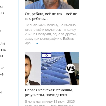
лся
ев
Ох, ребята, всё не так – всё не
так, ребята…
Не знаю как и почему, но именно
так это всё и случилось – к концу
м
2025 г я получил, одна за другой,
сразу три монографии о Бабьем
или
Яре:...
→
уппе
но
рка
не
Первая иранская: причины,
и
результаты, последствия
В ночь на пятницу 13 июня 2025