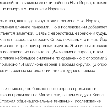
охозяйств в каждом из пяти районов Нью-Йорка, а также
н не измерял отношение к Израилю.
сь в том, как и где живут люди в регионе Нью-Йорка», —
 отмечая влияние пандемии. Но в исследовании добавляет
станется заметной. Связь с еврейством, еврейским буду
на для взрослых евреев». Опрос показал, что в Нью-Йо
оживают в трех пригородных округах. Эти цифры отража
а исследование насчитало 1,54 миллиона евреев, в том
Это также небольшое снижение по сравнению с опросами 
 примерно 1,4 миллиона евреев в восьми округах. (В опро
вались разные методологии, что затрудняло прямое
 выяснилось, что больше всего евреев проживает в
егиона проживает на Манхэттене, за ним следуют Квинс
). Отражая общенациональные тенденции, исследование