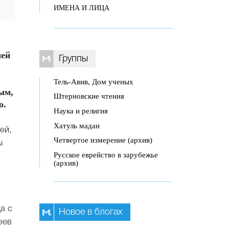
ИМЕНА И ЛИЦА
шей
Группы
Тель-Авив, Дом ученых
ым,
Штерновские чтения
о.
Наука и религия
Хатуль мадан
ей,
Четвертое измерение (архив)
ы
Русское еврейство в зарубежье
(архив)
а с
Новое в блогах
еев