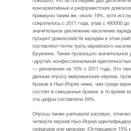
показало, что за последние два десятиле
консервативных и реформистских домохоз
примерно таким же, около 19%, хотя иссл
сократилось с 2011 года, упав с 493000 до
значительное увеличение населения хареди
процент домохозяйств харедим в этом рай
составляют почти треть еврейского насел
Бруклине. Также произошло значительное 
«другой» конфессиональной идентичностью
— увеличение на 10% с 2011 года. Это та
данным опросу американских евреев, пров
браков в Нью-Йорке ниже, чем среди евре
состоят в смешанных браках, в то время ка
эта цифра составляла 59%.
Опросы также учитывали расовую, этничес
четверти евреев Нью-Йорка идентифициру
сефардов или мизрахи. (Оставшиеся 15% и