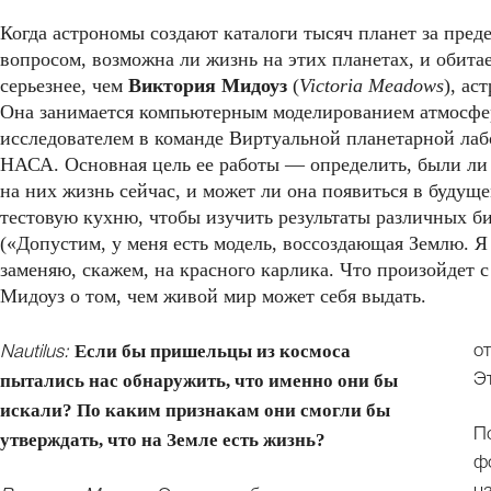
Когда астрономы создают каталоги тысяч планет за пре
вопросом, возможна ли жизнь на этих планетах, и обита
серьезнее, чем
Виктория Мидоуз
(
Victoria Meadows
), ас
Она занимается компьютерным моделированием атмосфер
исследователем в команде Виртуальной планетарной лаб
НАСА. Основная цель ее работы — определить, были ли 
на них жизнь сейчас, и может ли она появиться в будущ
тестовую кухню, чтобы изучить результаты различных б
(«Допустим, у меня есть модель, воссоздающая Землю. Я
заменяю, скажем, на красного карлика. Что произойдет 
Мидоуз о том, чем живой мир может себя выдать.
Если бы пришельцы из космоса
о
Nautilus:
пытались нас обнаружить, что именно они бы
Э
искали? По каким признакам они смогли бы
П
утверждать, что на Земле есть жизнь?
ф