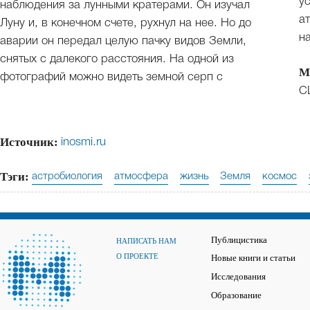
у
наблюдения за лунными кратерами. Он изучал
а
Луну и, в конечном счете, рухнул на нее. Но до
н
аварии он передал целую пачку видов Земли,
снятых с далекого расстояния. На одной из
М
фотографий можно видеть земной серп с
С
Источник:
inosmi.ru
Тэги:
астробиология
атмосфера
жизнь
Земля
космос
Публицистика
НАПИСАТЬ НАМ
О ПРОЕКТЕ
Новые книги и статьи
Исследования
Образование