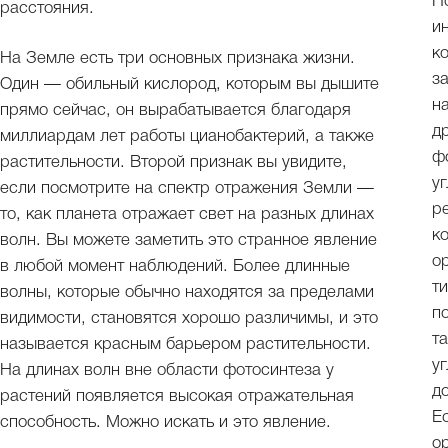
Н
расстояния.
и
к
На Земле есть три основных признака жизни.
з
Один — обильный кислород, которым вы дышите
н
прямо сейчас, он вырабатывается благодаря
д
миллиардам лет работы цианобактерий, а также
ф
растительности. Второй признак вы увидите,
у
если посмотрите на спектр отражения Земли —
р
то, как планета отражает свет на разных длинах
к
волн. Вы можете заметить это странное явление
о
в любой момент наблюдений. Более длинные
т
волны, которые обычно находятся за пределами
п
видимости, становятся хорошо различимы, и это
т
называется красным барьером растительности.
у
На длинах волн вне области фотосинтеза у
д
растений появляется высокая отражательная
Е
способность. Можно искать и это явление.
о