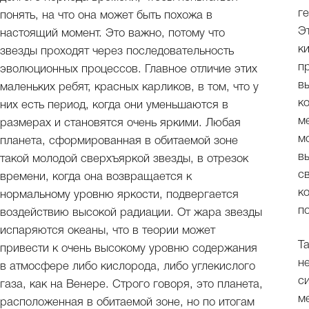
г
понять, на что она может быть похожа в
Э
настоящий момент. Это важно, потому что
к
звезды проходят через последовательность
п
эволюционных процессов. Главное отличие этих
в
маленьких ребят, красных карликов, в том, что у
к
них есть период, когда они уменьшаются в
м
размерах и становятся очень яркими. Любая
м
планета, сформированная в обитаемой зоне
в
такой молодой сверхъяркой звезды, в отрезок
с
времени, когда она возвращается к
к
нормальному уровню яркости, подвергается
п
воздействию высокой радиации. От жара звезды
испаряются океаны, что в теории может
Т
привести к очень высокому уровню содержания
н
в атмосфере либо кислорода, либо углекислого
с
газа, как на Венере. Строго говоря, это планета,
м
расположенная в обитаемой зоне, но по итогам