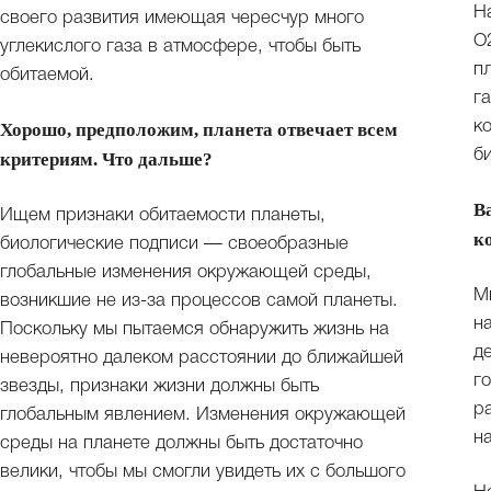
Н
своего развития имеющая чересчур много
O
углекислого газа в атмосфере, чтобы быть
п
обитаемой.
г
к
Хорошо, предположим, планета отвечает всем
б
критериям. Что дальше?
В
Ищем признаки обитаемости планеты,
к
биологические подписи — своеобразные
глобальные изменения окружающей среды,
М
возникшие не из-за процессов самой планеты.
н
Поскольку мы пытаемся обнаружить жизнь на
д
невероятно далеком расстоянии до ближайшей
г
звезды, признаки жизни должны быть
р
глобальным явлением. Изменения окружающей
н
среды на планете должны быть достаточно
велики, чтобы мы смогли увидеть их с большого