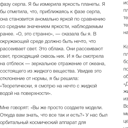
и
фазу серпа. Я бы измерила яркость планеты. Я
п
бы отметила, что, приближаясь к фазе серпа,
т
она становится аномально яркой по сравнению
т
со средним значением яркости, наблюдаемым
н
ранее. «О, это странно», — сказала бы я. В
окружающей среде должно быть нечто, что
К
рассеивает свет. Это облака. Они рассеивают
п
свет, проходящий сквозь них. И я бы смотрела
б
на отблеск — зеркальное отражение от океана,
п
состоящего из жидкого вещества. Увидев это
о
отклонение от нормы, я бы решила:
«
«Теоретически, я смотрю на нечто с жидкой
ж
водой на поверхности».
и
В
Мне говорят: «Вы же просто создаете модели.
м
Откуда вам знать, что все так и есть?» У нас был
ц
орбитальный космический аппарат для