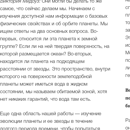
н
Виктория Мидоуз:
Они могли бы делать то же
с
самое, что сейчас делаем мы. Начинаем с
п
изучения доступной нам информации о базовых
т
физических свойствах и об орбите планеты. Мы
з
ищем ответы на два основных вопроса. Во-
Э
первых, относится ли эта планета к земной
и
группе? Если ли на ней твердая поверхность, на
М
которой размещается океан? Во-вторых,
п
находится ли планета на подходящем
л
расстоянии от звезды. Это пространство, внутри
г
которого на поверхности землеподобной
планеты может иметься вода в жидком
В
состоянии, мы называем обитаемой зоной, хотя
п
нет никаких гарантий, что вода там есть.
б
Еще одна область нашей работы — изучение
Р
эволюции планеты и ее звезды в течение
о
долгого периода времени, чтобы попытаться