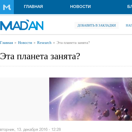
Перейти к основному содержанию
ГЛАВНАЯ
НОВОСТИ
Б
ДОБАВИТЬ В ЗАКЛАДКИ
НА
Вы здесь
Главная
Новости
Research
Эта планета занята?
Эта планета занята?
вторник, 13. декабря 2016 - 12:28