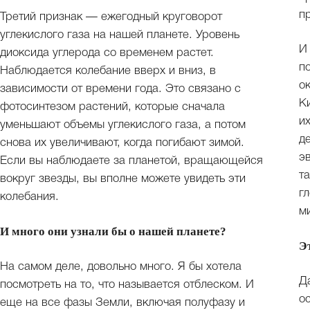
п
Третий признак — ежегодный круговорот
углекислого газа на нашей планете. Уровень
И
диоксида углерода со временем растет.
п
Наблюдается колебание вверх и вниз, в
о
зависимости от времени года. Это связано с
К
фотосинтезом растений, которые сначала
и
уменьшают объемы углекислого газа, а потом
д
снова их увеличивают, когда погибают зимой.
э
Если вы наблюдаете за планетой, вращающейся
т
вокруг звезды, вы вполне можете увидеть эти
г
колебания.
м
И много они узнали бы о нашей планете?
Э
На самом деле, довольно много. Я бы хотела
Д
посмотреть на то, что называется отблеском. И
о
еще на все фазы Земли, включая полуфазу и