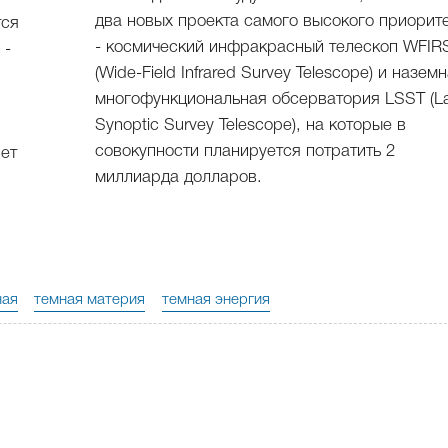
два новых проекта самого высокого приорит
тся
- космический инфракрасный телескоп WFIR
 -
(Wide-Field Infrared Survey Telescope) и назем
многофункциональная обсерватория LSST (L
Synoptic Survey Telescope), на которые в
совокупности планируется потратить 2
яет
миллиарда долларов.
ная
темная материя
темная энергия