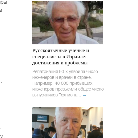
ыры
в
Русскоязычные ученые и
специалисты в Израиле:
достижения и проблемы
Репатриация 90-х удвоила число
инженеров и врачей в стране.
.
Например, 40 000 прибывших
инженеров превысили общее число
выпускников Техниона...
→
-
ти,