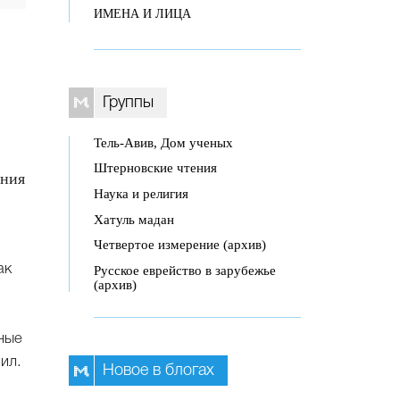
ИМЕНА И ЛИЦА
Группы
Тель-Авив, Дом ученых
Штерновские чтения
ания
Наука и религия
Хатуль мадан
Четвертое измерение (архив)
ак
Русское еврейство в зарубежье
(архив)
зные
ил.
Новое в блогах