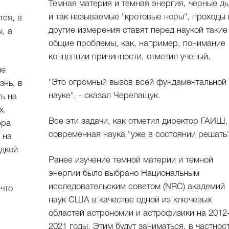
Темная материя и темная энергия, черные д
и так называемые "кротовые норы", проходы 
тся, в
другие измерения ставят перед наукой такие
, а
общие проблемы, как, например, понимание
концепции причинности, отметил ученый.
не
"Это огромный вызов всей фундаментальной
знь, в
науке", - сказал Черепащук.
ть на
х.
Все эти задачи, как отметил директор ГАИШ,
ера
современная наука "уже в состоянии решать"
 на
идкой
Ранее изучение темной материи и темной
энергии было выбрано Национальным
исследовательским советом (NRC) академий
 что
наук США в качестве одной из ключевых
областей астрономии и астрофизики на 2012
2021 годы. Этим будут заниматься, в частнос