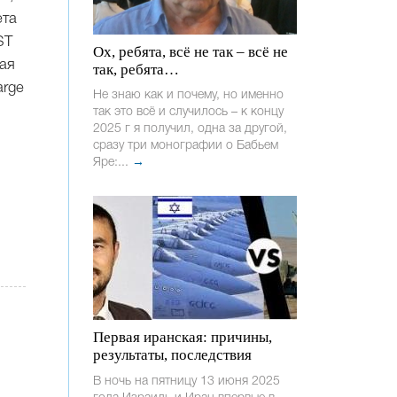
ета
ST
Ох, ребята, всё не так – всё не
ная
так, ребята…
arge
Не знаю как и почему, но именно
так это всё и случилось – к концу
2025 г я получил, одна за другой,
сразу три монографии о Бабьем
Яре:...
→
Первая иранская: причины,
результаты, последствия
В ночь на пятницу 13 июня 2025