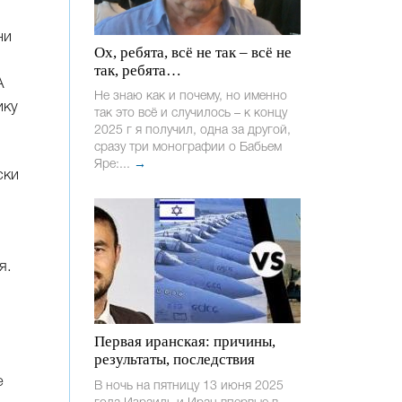
ни
Ох, ребята, всё не так – всё не
так, ребята…
А
Не знаю как и почему, но именно
ику
так это всё и случилось – к концу
2025 г я получил, одна за другой,
сразу три монографии о Бабьем
Яре:...
→
ски
я.
Первая иранская: причины,
результаты, последствия
е
В ночь на пятницу 13 июня 2025