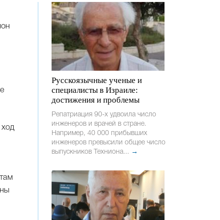
лон
Русскоязычные ученые и
специалисты в Израиле:
ые
достижения и проблемы
Репатриация 90-х удвоила число
инженеров и врачей в стране.
 ход
Например, 40 000 прибывших
инженеров превысили общее число
выпускников Техниона...
→
 там
бны