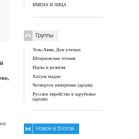
ИМЕНА И ЛИЦА
Группы
Тель-Авив, Дом ученых
Штерновские чтения
ой
Наука и религия
Хатуль мадан
тво,
Четвертое измерение (архив)
Русское еврейство в зарубежье
(архив)
лне
Новое в блогах