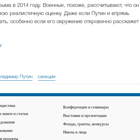
рыма в 2014 году. Военные, похоже, рассчитывают, что о
вою реалистичную оценку. Даже если Путин и впрямь
ать, особенно если его окружение откровенно расскажет
r
ладимир Путин
санкции
ицистика
Конференции и семинары
 книги и статьи
Выставки и презентации
едования
Фонды, гранты, конкурсы
зование
Имена и лица
 и проекты