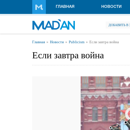
Перейти к основному содержанию
ГЛАВНАЯ
НОВОСТИ
ДОБАВИТЬ В
Вы здесь
Главная
Новости
Publicism
Если завтра война
Если завтра война