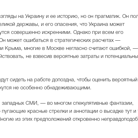
згляды на Украину и ее историю, но он прагматик. Он по
еликой державы, и его опасения, что Украина может
утся совершенно искренними. Однако при всем его
 Он может ошибаться в стратегических расчетах —
сии Крыма, многие в Москве негласно считают ошибкой, —
ействовать, не взвесив вероятные затраты и потенциальн
дут сидеть на работе допоздна, чтобы оценить вероятный
ажутся не особенно обнадеживающими.
в западных СМИ, — во многом спекулятивные фантазии,
 пугающие красные стрелки и аннотации о высадке тут и
Многие из этих предположений откровенно неправдоподо