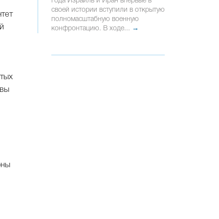
года Израиль и Иран впервые в
своей истории вступили в открытую
чтет
полномасштабную военную
й
конфронтацию. В ходе...
→
итых
овы
оны