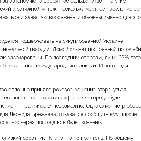
я за автономию, а вероятное большинство — с этим
ский и затяжной мятеж, поскольку местное население со
ражаться и зачастую вооружены и обучены именно для это
ридется поддерживать на оккупированной Украине
ациональной гвардии. Домой хлынет постоянный поток уб
 так разочарованы. По последним опросам, лишь 32% гот
ут болезненные международные санкции. И чего ради,
ство оплошно приняло роковое решение вторгнуться
 сознавал, что захватить афганские города будет
селение — практически невозможно. Однако министр обор
ждя Леонида Брежнева, отказался сообщить ему плохие
са, что через полгода все будет кончено.
лизкий соратник Путина, но не приятель. По общему