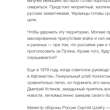
кипучее меньшинство было готово боротьс
смириться. Предстоит неприятный, хаотиче
русских захватчиками. Украинцы готовы с
цели.
Чтобы удержать эту территорию, Москве п
массированное присутствие войск и сил н
и раненых — при том, что россияне уже и
проголосовать за Путина. Кроме того, буд
спрашивается?
Еще в 1979 году, когда советское руковод
в Афганистан, Генеральный штаб полностью
сравнительно легко, но подчинить его на
Дмитрий Устинов, закадычный приятель во
новости, легкомысленно заверив своего бос
Министр обороны России Сергей Шойгу — б