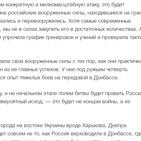
м конкретную и мелкомасштабную атаку, это будет
ине российские вооруженные силы, находившиеся на гра
овались и перевооружились. Хотя самые современные
мы не в силах закупить его в достаточных количествах. 
и упрочила график тренировок и учений и проверила такт
вила свои вооруженные силы с тех пор, как они практиче
н из ее главных успехов. У нее под ружьем четверть
ся опыт тяжелых боев на передовой в Донбассе.
у, и на начальном этапе полем битвы будет править Росси
вероятный исход, — это будет не концом войны, а ее
города на востоке Украины вроде Харькова, Днепра
ет совсем не то, как Россия верховодила в Донбассе, гд