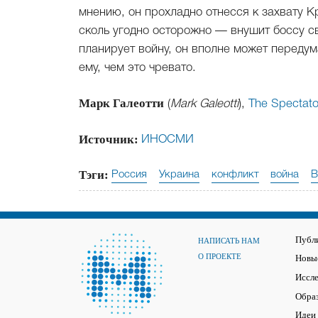
мнению, он прохладно отнесся к захвату К
сколь угодно осторожно — внушит боссу с
планирует войну, он вполне может передум
ему, чем это чревато.
Марк Галеотти
(
Mark Galeotti
),
The Spectato
Источник:
ИНОСМИ
Тэги:
Россия
Украина
конфликт
война
В
Публ
НАПИСАТЬ НАМ
О ПРОЕКТЕ
Новые
Иссл
Обра
Идеи