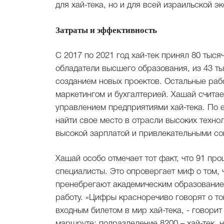
для хай-тека, но и для всей израильской э
Затраты и эффективность
С 2017 по 2021 год хай-тек принял 80 тысяч
обладатели высшего образования, из 43 ты
созданием новых проектов. Остальные рабо
маркетингом и бухгалтерией. Хашай считае
управлением предприятиями хай-тека. По 
найти свое место в отрасли высоких техн
высокой зарплатой и привлекательными с
Хашай особо отмечает тот факт, что 91 пр
специалисты. Это опровергает миф о том,
пренебрегают академическим образованием
работу. «Цифры красноречиво говорят о т
входным билетом в мир хай-тека, - говорит
маршруте: подразделение 8200 – хай-тек, 