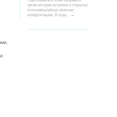
года Израиль и Иран впервые в
своей истории вступили в открытую
полномасштабную военную
конфронтацию. В ходе...
→
ами,
ей