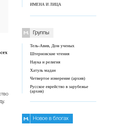
ИМЕНА И ЛИЦА
Группы
Тель-Авив, Дом ученых
всех
Штерновские чтения
Наука и религия
Хатуль мадан
Четвертое измерение (архив)
Русское еврейство в зарубежье
(архив)
ство
ду.
Новое в блогах