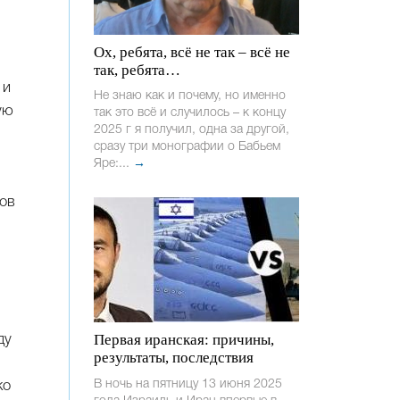
Ох, ребята, всё не так – всё не
так, ребята…
 и
Не знаю как и почему, но именно
ую
так это всё и случилось – к концу
2025 г я получил, одна за другой,
сразу три монографии о Бабьем
Яре:...
→
ков
Первая иранская: причины,
ду
результаты, последствия
В ночь на пятницу 13 июня 2025
ко