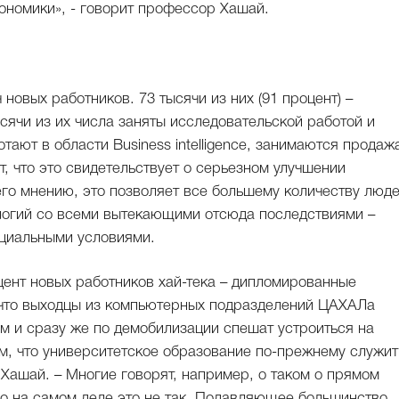
кономики», - говорит профессор Хашай.
 новых работников. 73 тысячи из них (91 процент) –
сячи из их числа заняты исследовательской работой и
тают в области Business intelligence, занимаются продаж
т, что это свидетельствует о серьезном улучшении
его мнению, это позволяет все большему количеству люд
ологий со всеми вытекающими отсюда последствиями –
оциальными условиями.
оцент новых работников хай-тека – дипломированные
 что выходцы из компьютерных подразделений ЦАХАЛа
 и сразу же по демобилизации спешат устроиться на
ом, что университетское образование по-прежнему служит
 Хашай. – Многие говорят, например, о таком о прямом
но на самом деле это не так. Подавляющее большинство