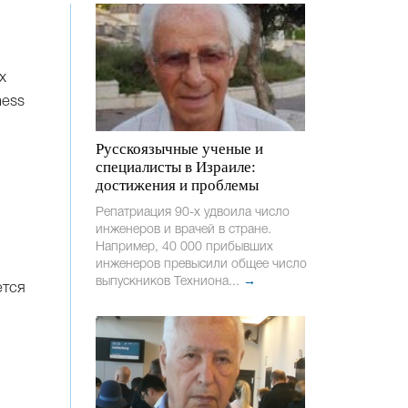
х
ness
Русскоязычные ученые и
специалисты в Израиле:
достижения и проблемы
Репатриация 90-х удвоила число
инженеров и врачей в стране.
Например, 40 000 прибывших
инженеров превысили общее число
выпускников Техниона...
→
ется