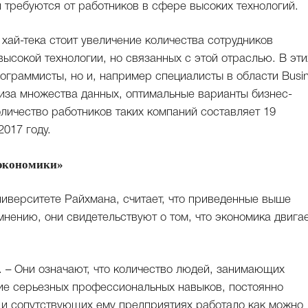
 требуются от работников в сфере высоких технологий.
хай-тека стоит увеличение количества сотрудников
ысокой технологии, но связанных с этой отраслью. В эти
ограммисты, но и, например специалисты в области Busi
ализа множества данных, оптимальные варианты бизнес-
оличество работников таких компаний составляет 19
2017 году.
 экономики»
ниверситете Райхмана, считает, что приведенные выше
нению, они свидетельствуют о том, что экономика двига
. – Они означают, что количество людей, занимающих
е серьезных профессиональных навыков, постоянно
е и сопутствующих ему предприятиях работало как можно