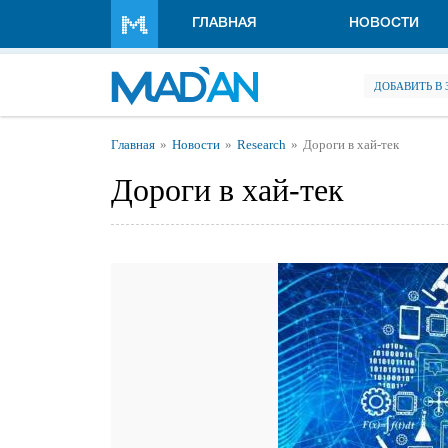
Перейти к основному содержанию
ГЛАВНАЯ
НОВОСТИ
ДОБАВИТЬ В
Вы здесь
Главная
Новости
Research
Дороги в хай-тек
Дороги в хай-тек