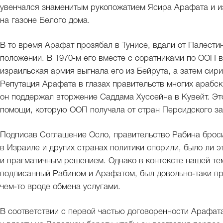
увенчался знаменитым рукопожатием Ясира Арафата и и
на газоне Белого дома.
В то время Арафат прозябал в Тунисе, вдали от Палести
положении. В 1970‑м его вместе с соратниками по ООП в
израильская армия выгнала его из Бейрута, а затем сири
Репутация Арафата в глазах правительств многих арабски
он поддержал вторжение Саддама Хуссейна в Кувейт. Эт
помощи, которую ООП получала от стран Персидского за
Подписав Соглашение Осло, правительство Рабина броси
в Израиле и других странах политики спорили, было ли
и прагматичным решением. Однако в контексте нашей те
подписанный Рабином и Арафатом, был довольно‑таки пр
чем‑то вроде обмена услугами.
В соответствии с первой частью договоренности Арафата