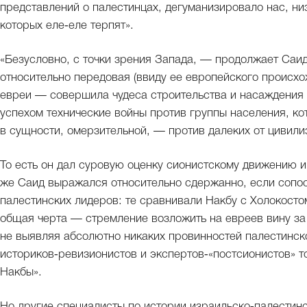
представлений о палестинцах, дегуманизировало нас, ни
которых еле‑еле терпят».
«Безусловно, с точки зрения Запада, — продолжает Саи
относительно передовая (ввиду ее европейского происх
евреи — совершила чудеса строительства и насаждения 
успехом технические войны против группы населения, ко
в сущности, омерзительной, — против далеких от цивили
То есть он дал суровую оценку сионистскому движению и
же Саид выражался относительно сдержанно, если сопос
палестинских лидеров: те сравнивали Накбу с Холокосто
общая черта — стремление возложить на евреев вину за
не выявляя абсолютно никаких провинностей палестинск
историков‑ревизионистов и экспертов‑«постсионистов» 
Накбы».
Но другие специалисты по истории израильско‑палестинс