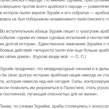
палестинского народа. По мнению Зурайка, преступление
совершено против всего арабского народа — романтичес
в которое пылко верили Зурайк и его собратья — арабск
вовсе не был поборником независимого палестинского го
Во вступительном абзаце Зурайк пишет о «разгроме араб
событие «одним из самых суровых испытаний и несчасти
их долгой истории». Единственное замечание Зурайка о 
боевых действий «четыреста тысяч или еще больше араб
из своих домов». (Курсив везде мой. — С. С.)
Зурайк предрекал, что международный сионизм и в даль
«За свою долгую историю арабская нация никогда не ста
та, которая нависла над ней сегодня. Силы, контролируем
если позволить им укорениться в Палестине, стать угроз
и постоянной, пугающей опасностью для их жизни».
Также, по словам Зурайка, арабы столкнулись с колосс