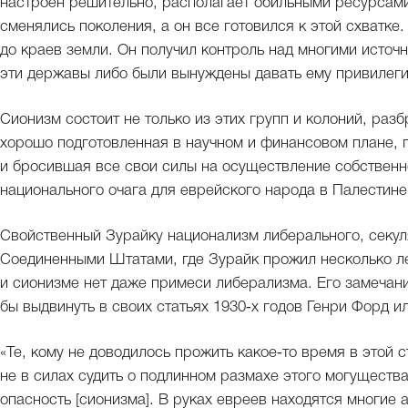
настроен решительно, располагает обильными ресурсам
сменялись поколения, а он все готовился к этой схватк
до краев земли. Он получил контроль над многими источ
эти державы либо были вынуждены давать ему привилеги
Сионизм состоит не только из этих групп и колоний, раз
хорошо подготовленная в научном и финансовом плане, 
и бросившая все свои силы на осуществление собственн
национального очага для еврейского народа в Палестине 
Свойственный Зурайку национализм либерального, секул
Соединенными Штатами, где Зурайк прожил несколько ле
и сионизме нет даже примеси либерализма. Его замечан
бы выдвинуть в своих статьях 1930‑х годов Генри Форд 
«Те, кому не доводилось прожить какое‑то время в этой ст
не в силах судить о подлинном размахе этого могущест
опасность [сионизма]. В руках евреев находятся многие