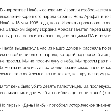
В «нарративе Накбы» основание Израиля изображается к
выселение коренного народа страны. Ясир Арафат, в то
Накбы» 15 мая 1998 года, когда Израиль праздновал сво
на Западном берегу Иордана Арафат зачитал перед микр
день, речь транслировалась радиостанциями ПА и по ул
«Накба вышвырнула нас из наших домов и рассеяла по зе
им не найти ни одного народа, который подвергся бы е
не просим. Мы не просим луну с неба. Мы просим раз и 
беженцы вернулись и построили независимое палестинск
земле, на своей земле, точно так же, как другие народы».
В тот день было убито девять палестинцев. За последую
возникавших в дни Накбы, погибли еще сотни людей (в то
Но первый «День Накбы» приобрел историческое значени