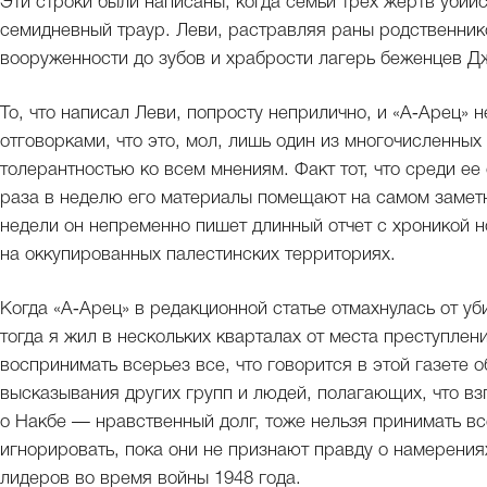
Эти строки были написаны, когда семьи трех жертв убий
семидневный траур. Леви, растравляя раны родственнико
вооруженности до зубов и храбрости лагерь беженцев Д
То, что написал Леви, попросту неприлично, и «А‑Арец» 
отговорками, что это, мол, лишь один из многочисленных
толерантностью ко всем мнениям. Факт тот, что среди е
раза в неделю его материалы помещают на самом заметн
недели он непременно пишет длинный отчет с хроникой 
на оккупированных палестинских территориях.
Когда «А‑Арец» в редакционной статье отмахнулась от уби
тогда я жил в нескольких кварталах от места преступлен
воспринимать всерьез все, что говорится в этой газете 
высказывания других групп и людей, полагающих, что вз
о Накбе — нравственный долг, тоже нельзя принимать вс
игнорировать, пока они не признают правду о намерения
лидеров во время войны 1948 года.