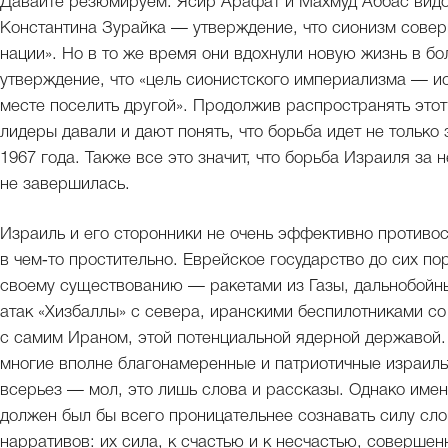
Давайте резюмируем. Ясир Арафат и Махмуд Аббас вид
Константина Зурайка — утверждение, что сионизм совер
нации». Но в то же время они вдохнули новую жизнь в б
утверждение, что «цель сионистского империализма — ис
месте поселить другой». Продолжив распространять это
лидеры давали и дают понять, что борьба идет не тольк
1967 года. Также все это значит, что борьба Израиля за 
не завершилась.
Израиль и его сторонники не очень эффективно противос
в чем‑то простительно. Еврейское государство до сих по
своему существованию — ракетами из Газы, дальнобойн
атак «Хизбаллы» с севера, иранскими беспилотниками со
с самим Ираном, этой потенциальной ядерной державой.
многие вполне благонамеренные и патриотичные израил
всерьез — мол, это лишь слова и рассказы. Однако имен
должен был бы всего проницательнее сознавать силу сло
нарративов: их сила, к счастью и к несчастью, совершен