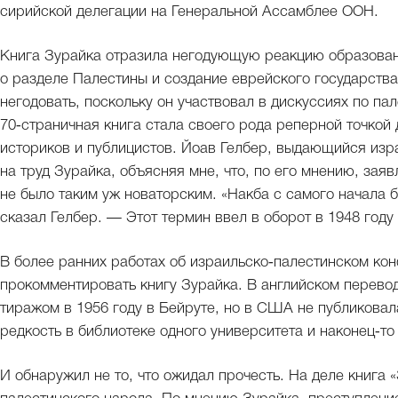
сирийской делегации на Генеральной Ассамблее ООН.
Книга Зурайка отразила негодующую реакцию образова
о разделе Палестины и создание еврейского государства
негодовать, поскольку он участвовал в дискуссиях по п
70‑страничная книга стала своего рода реперной точкой
историков и публицистов. Йоав Гелбер, выдающийся изра
на труд Зурайка, объясняя мне, что, по его мнению, зая
не было таким уж новаторским. «Накба с самого начала 
сказал Гелбер. — Этот термин ввел в оборот в 1948 году
В более ранних работах об израильско‑палестинском ко
прокомментировать книгу Зурайка. В английском перево
тиражом в 1956 году в Бейруте, но в США не публиковал
редкость в библиотеке одного университета и наконец‑то
И обнаружил не то, что ожидал прочесть. На деле книга