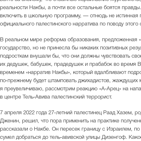
реальности Накбы, а почти все остальные боятся правды.
включить в школьную программу, — отнюдь не истинная п
официального палестинского нарратива по поводу этого 
В реальном мире реформа образования, предложенная «
государство, но не принесла бы никаких позитивных рез
подросткам внушали бы, что они должны чувствовать св
их дедушек, бабушек, прадедушек и прабабок во время В
временем «нарратив Накбы», который вдалбливают подро
по‑прежнему будет штамповать джихадистов, жаждущих м
я преувеличиваю, рассмотрим реакцию «А‑Арец» на напа
в центре Тель‑Авива палестинский террорист.
7 апреля 2022 года 27‑летний палестинец Раад Хазем, 
Дженин, решил, что пора применить на практике получен
рассказали о Накбе. Он пересек границу с Израилем, по 
сумел добраться до тель‑авивской улицы Дизенгоф. Како