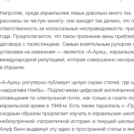
Напротив, среди израильских левых довольно много тех, 
рассказы за чистую монету: они заходят так далеко, что
ответственность за колоссальные несправедливости, пр
года. Предполагается, что такое признание вины прибли
договора с палестинцами. Самым влиятельным рупором э
установки на извинения — является «А‑Арец», израильс
международной репутацией, которая совершенно несора
в Израиле.
«А‑Арец» регулярно публикует целую серию статей, где
«нарратива Накбы». Подписчикам цифровой англоязычно
оповещения по электронной почте, как только в газете п
израильской армии в 1948‑м. Есть также параллель с «П
сходным образом предлагает изучать в израильских шко
небезупречной «патриотичной истории» в текущей школь
Алуф Бенн выдвинул эту идею в пространной статье в ян