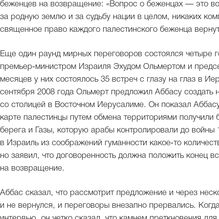
беженцев на возвращение: «Вопрос о беженцах — это во
за родную землю и за судьбу нации в целом, никаких ком
священное право каждого палестинского беженца вернуть
Еще один раунд мирных переговоров состоялся четыре г
премьер‑министром Израиля Эхудом Ольмертом и предс
месяцев у них состоялось 35 встреч с глазу на глаз в И
сентября 2008 года Ольмерт предложил Аббасу создать 
со столицей в Восточном Иерусалиме. Он показал Аббасу 
карте палестинцы путем обмена территориями получили 
берега и Газы, которую арабы контролировали до войны 
в Израиль из соображений гуманности какое‑то количес
но заявил, что договоренность должна положить конец в
на возвращение.
Аббас сказал, что рассмотрит предложение и через неско
и не вернулся, и переговоры внезапно прервались. Когда
интервью, он четко сказал, что камнем преткновения дл