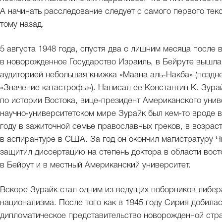
А начинать расследование следует с самого первого текс
тому назад.
5 августа 1948 года, спустя два с лишним месяца после
в новорожденное Государство Израиль, в Бейруте вышла
аудиторией небольшая книжка «Маана аль‑Накба» (поздне
«Значение катастрофы»). Написал ее Константин К. Зура
по истории Востока, вице‑президент Американского унив
научно‑университетском мире Зурайк был кем‑то вроде 
году в зажиточной семье православных греков, в возраст
в аспирантуре в США. За год он окончил магистратуру Ч
защитил диссертацию на степень доктора в области вост
в Бейрут и в местный Американский университет.
Вскоре Зурайк стал одним из ведущих поборников либера
национализма. После того как в 1945 году Сирия добила
дипломатическое представительство новорожденной стра