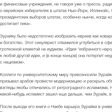
и финансовые учреждения, не говоря уже о прессе, ради
о еврейских избирателях в штатах Нью‑Йорк, Иллинойс, 
президентских выборов штатах, особенно нынче, когда 
достигает пика».
Зурайку было недостаточно изобразить евреев как кова
и богатство. Этот секулярист отважился углубиться в сфе
гротескной клеветой на иудаизм. «Идея “избранного нар
к любой другой идее, и [в конце концов] она потерпит неу
с нацизмом».
Коллеги по университетскому миру превозносили Зурайка
призывал арабов провести модернизацию и раскрыть объ
взгляды якобы отличались от ретроградного исламизма. Н
какой‑нибудь исламист зашел еще дальше, чем Зурайк, в
После выхода его книги о Накбе карьера Зурайка в унив