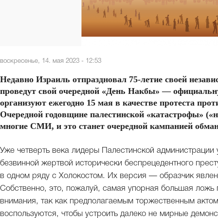
воскресенье, 14. мая 2023 - 12:53
Недавно Израиль отпраздновал 75‑летие своей незав
проведут свой очередной «День Накбы» — официаль
организуют ежегодно 15 мая в качестве протеста прот
Очередной годовщине палестинской «катастрофы» («н
многие СМИ, и это станет очередной кампанией обма
Уже четверть века лидеры Палестинской администрации у
безвинной жертвой исторически беспрецедентного прест
в одном ряду с Холокостом. Их версия — образчик явлен
Собственно, это, пожалуй, самая упорная большая ложь 
внимания, так как предполагаемым торжественным актом
воспользуются, чтобы устроить далеко не мирные демонс