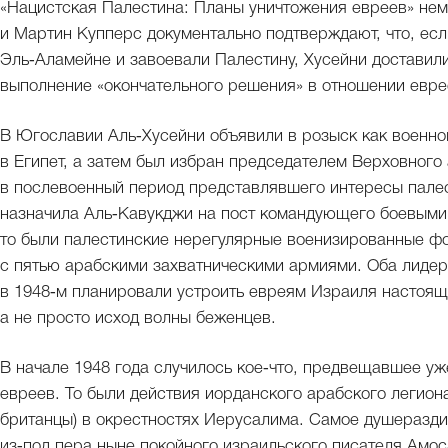
«Нацистская Палестина: Планы уничтожения евреев» не
и Мартин Купперс документально подтверждают, что, есл
Эль‑Аламейне и завоевали Палестину, Хусейни доставили
выполнение «окончательного решения» в отношении евре
В Югославии Аль‑Хусейни объявили в розыск как военног
в Египет, а затем был избран председателем Верховного
в послевоенный период представлявшего интересы палес
назначила Аль‑Кавукджи на пост командующего боевыми
то были палестинские нерегулярные военизированные 
с пятью арабскими захватническими армиями. Оба лидер
в 1948‑м планировали устроить евреям Израиля настоящ
а не просто исход волны беженцев.
В начале 1948 года случилось кое‑что, предвещавшее у
евреев. То были действия иорданского арабского легион
британцы) в окрестностях Иерусалима. Самое душеразд
из‑под пера ныне покойного израильского писателя Амос