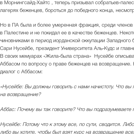
в Морнингсайд‑Хайтс , теперь призывал собратьев‑палес
лагерях беженцев, бороться до победного конца, несмот
Но в ПА была и более умеренная фракция, среди членов 
в Палестине и не покидал ее в качестве беженцев. Неко
чиновниками в период иорданской оккупации Западного 
Сари Нусейбе, президент Университета Аль‑Кудс и глав
В своих мемуарах «Жила‑была страна» Нусейбе описыв
Аббасом по вопросу о праве беженцев на возвращение.
диалог с Аббасом:
«Нусейбе: Вы должны говорить с нами начистоту. Что вы 
на возвращение?
Аббас: Почему вы так говорите? Что вы подразумеваете п
Нусейбе: Потому что к этому все, по сути, сводится. Либ
либо вы хотите, чтобы был взят курс на возвращение вс