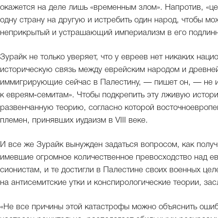
окажется на деле лишь «временным злом». Напротив, «ц
одну страну на другую и истребить один народ, чтобы мо
неприкрытый и устрашающий империализм в его подлинн
Зурайк не только уверяет, что у евреев нет никаких наци
историческую связь между еврейским народом и древней
иммигрирующие сейчас в Палестину, — пишет он, — не 
к евреям‑семитам». Чтобы подкрепить эту лживую истор
развенчанную теорию, согласно которой восточноевропе
племен, принявших иудаизм в VIII веке.
И все же Зурайк вынужден задаться вопросом, как получ
имевшие огромное количественное превосходство над ев
сионистам, и те достигли в Палестине своих военных ц
на антисемитские утки и конспирологические теории, за
«Не все причины этой катастрофы можно объяснить ошиб