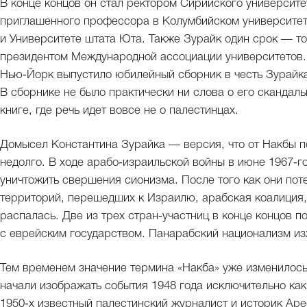
В конце концов он стал ректором Сирийского университе
приглашенного профессора в Колумбийском университет
и Университете штата Юта. Также Зурайк один срок — то
президентом Международной ассоциации университетов. 
Нью‑Йорк выпустило юбилейный сборник в честь Зурайка
В сборнике не было практически ни слова о его скандал
книге, где речь идет вовсе не о палестинцах.
Домысел Константина Зурайка — версия, что от Накбы 
недолго. В ходе арабо‑израильской войны в июне 1967‑г
уничтожить свершения сионизма. После того как они пот
территорий, перешедших к Израилю, арабская коалиция,
распалась. Две из трех стран‑участниц в конце концов 
с еврейским государством. Панарабский национализм из
Тем временем значение термина «Накба» уже изменилось,
начали изображать события 1948 года исключительно как
1950‑х известный палестинский журналист и историк Ар