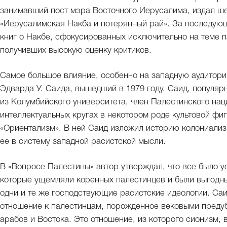
занимавший пост мэра Восточного Иерусалима, издал ш
«Иерусалимская Накба и потерянный рай». За последующ
книг о Накбе, сфокусированных исключительно на теме п
получивших высокую оценку критиков.
Самое большое влияние, особенно на западную аудитор
Эдварда У. Саида, вышедший в 1979 году. Саид, популя
из Колумбийского университета, член Палестинского нац
интеллектуальных кругах в некотором роде культовой фи
«Ориентализм». В ней Саид изложил историю колониализ
ее в систему западной расистской мысли.
В «Вопросе Палестины» автор утверждал, что все было 
которые ущемляли коренных палестинцев и были выгодн
одни и те же господствующие расистские идеологии. Саи
отношение к палестинцам, порожденное вековыми преду
арабов и Востока. Это отношение, из которого сионизм, 