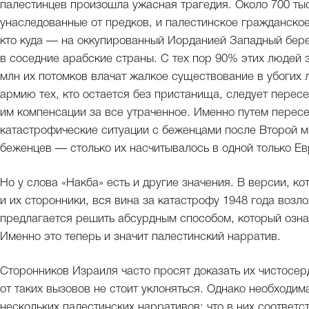
палестинцев произошла ужасная трагедия. Около 700 тыс
унаследованные от предков, и палестинское гражданско
кто куда — на оккупированный Иорданией Западный берег
в соседние арабские страны. С тех пор 90% этих людей 
млн их потомков влачат жалкое существование в убогих 
армию тех, кто остается без пристанища, следует пересе
им компенсации за все утраченное. Именно путем перес
катастрофические ситуации с беженцами после Второй ми
беженцев — столько их насчитывалось в одной только Ев
Но у слова «Накба» есть и другие значения. В версии, 
и их сторонники, вся вина за катастрофу 1948 года возл
предлагается решить абсурдным способом, который озна
Именно это теперь и значит палестинский нарратив.
Сторонников Израиля часто просят доказать их чистосер
от таких вызовов не стоит уклоняться. Однако необходи
нескольких палестинских нарративов: что в них соответст