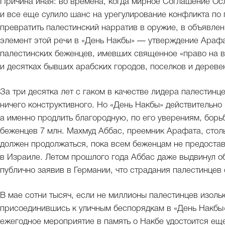
Причина иная: во времена, когда мирное Соглашение Осл
и все еще сулило шанс на урегулирование конфликта по 
превратить палестинский нарратив в оружие, в объявле
элемент этой речи в «День Накбы» — утверждение Арафат
палестинских беженцев, имевших священное «право на 
и десятках бывших арабских городов, поселков и дереве
За три десятка лет с гаком в качестве лидера палестинц
ничего конструктивного. Но «День Накбы» действительно
а именно продлить благородную, по его уверениям, борь
беженцев 7 млн. Махмуд Аббас, преемник Арафата, столь
должен продолжаться, пока всем беженцам не предостав
в Израиле. Летом прошлого года Аббас даже выдвинул 
публично заявив в Германии, что страдания палестинцев 
В мае сотни тысяч, если не миллионы палестинцев изол
присоединившись к уличным беспорядкам в «День Накбы».
ежегодное мероприятие в память о Накбе удостоится еще