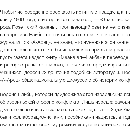
Чтобы чистосердечно рассказать истинную правду, для 
книгу 1948 года, с которой все началось, — «Значение к
рода Розеттский камень , проливающий свет на непризн
в нарративе Накбы, но почти никто из тех, кто в наше в
журналистов «А‑Арец», не знает, что именно в этой книге
действительно хочет, чтобы израильтяне признали реаль
пусть газета издаст книгу «Маана аль‑Накба» в переводе 
и распространит ее широко, в том числе среди израильск
учащихся, доросших до чтения подобной литературы. По
«А‑Арец» общенациональную дискуссию об истории конф
Версия Накбы, которой придерживаются израильские лев
об израильской стороне конфликта. Лишь изредка заходи
два печально известных палестинских лидера — Хадж Ам
были коллаборационистами, пособниками нацистов, в год
оказывали гитлеровскому режиму услуги политического и