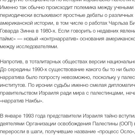
Именно так обычно происходит полемика между учеными
периодически вспыхивают яростные дебаты о различных 
американской истории, в том числе о работах Чарльза Би
Говарда Зинна в 1980‑х. Если говорить о недавних явлен
таймс» — новый «контрнарратив» основания американск
между исследователями.
Напротив, в тоталитарных обществах версии националь
До середины 1990‑х существование какого бы то ни был
нарратива было попросту невозможно, поскольку у палес
институтов. По иронии судьбы именно смелая дипломати
правительством Израиля ради мира с палестинцами, не
«нарратив Накбы».
В январе 1993 года представители Израиля тайно вступи
деятелями Организации освобождения Палестины (ООП) в
переросли в шаги, получившие название «процесс Осло», 