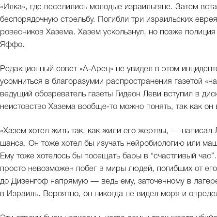
«Илка», где веселились молодые израильтяне. Затем вста
беспорядочную стрельбу. Погибли три израильских еврея
ровесников Хазема. Хазем ускользнул, но позже полиция
Яффо.
Редакционный совет «А‑Арец» не увидел в этом инциденте
усомниться в благоразумии распространения газетой «на
ведущий обозреватель газеты Гидеон Леви вступил в дис
неистовство Хазема вообще‑то можно понять, так как он
«Хазем хотел жить так, как жили его жертвы, — написал
шанса. Он тоже хотел бы изучать нейробиологию или ма
Ему тоже хотелось бы посещать бары в “счастливый час”
просто невозможен побег в миры людей, погибших от его
до Дизенгоф напрямую — ведь ему, заточенному в лаге
в Израиль. Вероятно, он никогда не видел моря и опреде