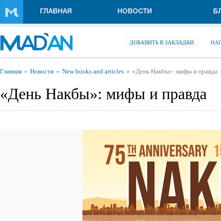
Перейти к основному содержанию
ГЛАВНАЯ
НОВОСТИ
Б
ДОБАВИТЬ В ЗАКЛАДКИ
НА
Вы здесь
Главная
Новости
New books and articles
«День Накбы»: мифы и правда
«День Накбы»: мифы и правда