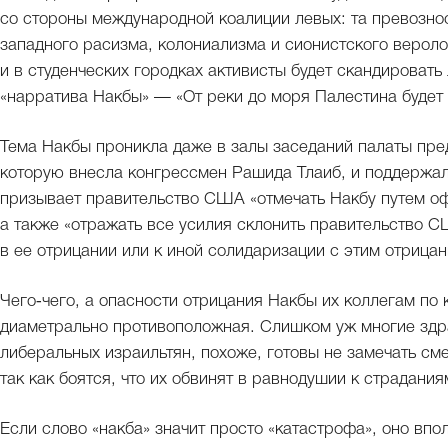
со стороны международной коалиции левых: та превозно
западного расизма, колониализма и сионистского верол
и в студенческих городках активисты будет скандироват
«нарратива Накбы» — «От реки до моря Палестина будет
Тема Накбы проникла даже в залы заседаний палаты пр
которую внесла конгрессмен Рашида Тлаиб, и поддержал
призывает правительство США «отмечать Накбу путем оф
а также «отражать все усилия склонить правительство 
в ее отрицании или к иной солидаризации с этим отрицан
Чего‑чего, а опасности отрицания Накбы их коллегам по 
диаметрально противоположная. Слишком уж многие зд
либеральных израильтян, похоже, готовы не замечать см
так как боятся, что их обвинят в равнодушии к страдания
Если слово «накба» значит просто «катастрофа», оно впо