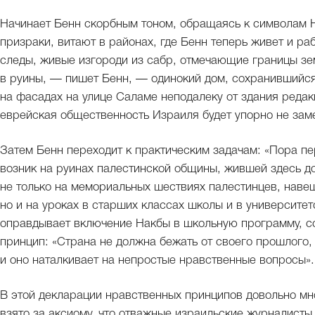
Начинает Бенн скорбным тоном, обращаясь к символам Н
призраки, витают в районах, где Бенн теперь живет и ра
следы, живые изгороди из сабр, отмечающие границы зе
в руины, — пишет Бенн, — одинокий дом, сохранившийся
на фасадах на улице Саламе неподалеку от здания редакц
еврейская общественность Израиля будет упорно не заме
Затем Бенн переходит к практическим задачам: «Пора пер
возник на руинах палестинской общины, жившей здесь до
не только на мемориальных шествиях палестинцев, нав
но и на уроках в старших классах школы и в университет
оправдывает включение Накбы в школьную программу, 
принцип: «Страна не должна бежать от своего прошлого, 
и оно наталкивает на непростые нравственные вопросы».
В этой декларации нравственных принципов довольно мн
взято за аксиому, что отважные израильские журналисты, 