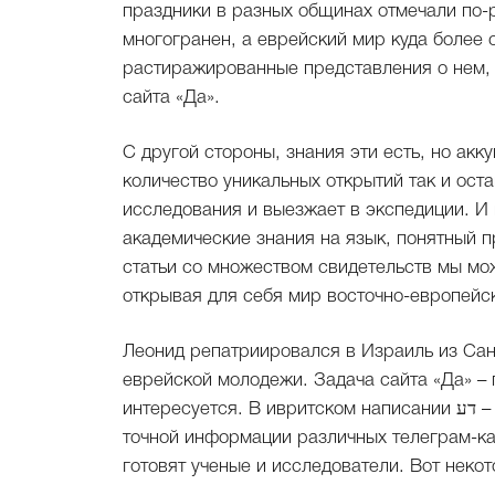
праздники в разных общинах отмечали по-р
многогранен, а еврейский мир куда более
растиражированные представления о нем, 
сайта «Да».
С другой стороны, знания эти есть, но ак
количество уникальных открытий так и оста
исследования и выезжает в экспедиции. И 
академические знания на язык, понятный 
статьи со множеством свидетельств мы мо
открывая для себя мир восточно-европейск
Леонид репатриировался в Израиль из Сан
еврейской молодежи. Задача сайта «Да» – п
интересуется. В ивритском написании דע – это призыв: «Знай!» В отличие от разрозненной и не всегда
точной информации различных телеграм-ка
готовят ученые и исследователи. Вот некот