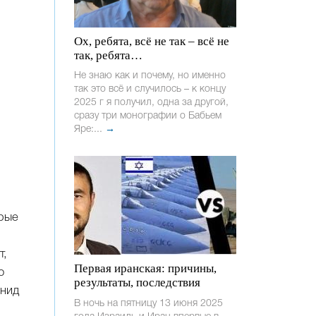
Ох, ребята, всё не так – всё не
так, ребята…
Не знаю как и почему, но именно
так это всё и случилось – к концу
2025 г я получил, одна за другой,
сразу три монографии о Бабьем
Яре:...
→
орые
т,
Первая иранская: причины,
о
результаты, последствия
онид
В ночь на пятницу 13 июня 2025