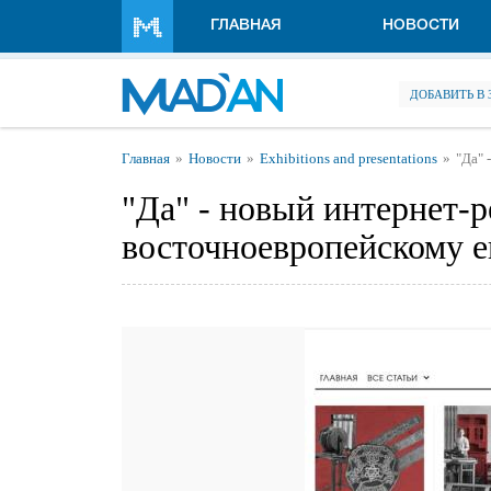
Перейти к основному содержанию
ГЛАВНАЯ
НОВОСТИ
ДОБАВИТЬ В
Вы здесь
Главная
Новости
Exhibitions and presentations
"Да" 
"Да" - новый интернет-
восточноевропейскому е