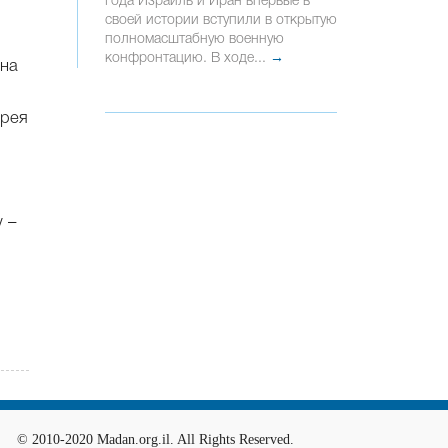
года Израиль и Иран впервые в
своей истории вступили в открытую
полномасштабную военную
конфронтацию. В ходе...
→
 на
ерея
 –
© 2010-2020 Madan.org.il. All Rights Reserved.