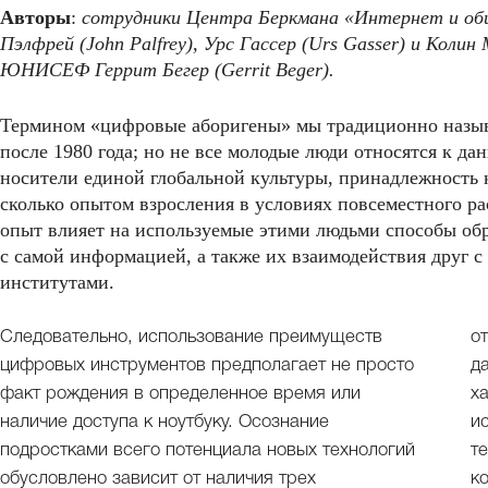
Авторы
:
сотрудники Центра Беркмана «Интернет и об
Пэлфрей (John Palfrey), Урс Гассер (Urs Gasser) и Колин
ЮНИСЕФ Геррит Бегер (Gerrit Beger).
Термином «цифровые аборигены» мы традиционно назыв
после 1980 года; но не все молодые люди относятся к д
носители единой глобальной культуры, принадлежность к
сколько опытом взросления в условиях повсеместного р
опыт влияет на используемые этими людьми способы о
с самой информацией, а также их взаимодействия друг 
институтами.
Следовательно, использование преимуществ
о
цифровых инструментов предполагает не просто
д
факт рождения в определенное время или
х
наличие доступа к ноутбуку. Осознание
и
подростками всего потенциала новых технологий
т
обусловлено зависит от наличия трех
к