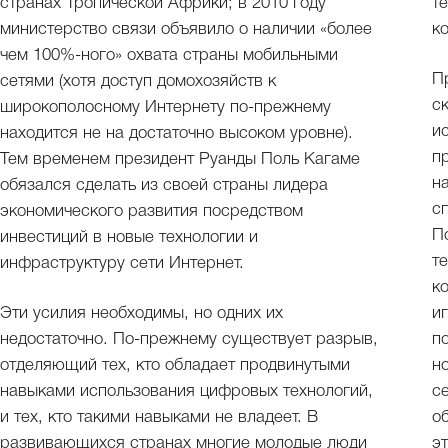
странах Тропической Африки; в 2010 году
т
министерство связи объявило о наличии «более
к
чем 100%-ного» охвата страны мобильными
П
сетями (хотя доступ домохозяйств к
с
широкополосному Интернету по-прежнему
и
находится не на достаточно высоком уровне).
п
Тем временем президент Руанды Поль Кагаме
н
обязался сделать из своей страны лидера
с
экономического развития посредством
П
инвестиций в новые технологии и
т
инфраструктуру сети Интернет.
к
Эти усилия необходимы, но одних их
и
недостаточно. По-прежнему существует разрыв,
п
отделяющий тех, кто обладает продвинутыми
н
навыками использования цифровых технологий,
с
и тех, кто такими навыками не владеет. В
о
развивающихся странах многие молодые люди
э