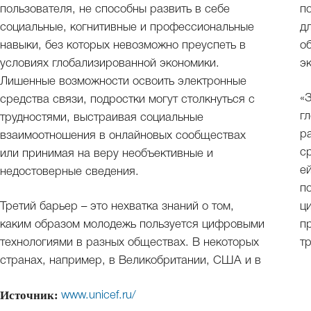
пользователя, не способны развить в себе
п
социальные, когнитивные и профессиональные
д
навыки, без которых невозможно преуспеть в
о
условиях глобализированной экономики.
э
Лишенные возможности освоить электронные
«
средства связи, подростки могут столкнуться с
г
трудностями, выстраивая социальные
р
взаимоотношения в онлайновых сообществах
с
или принимая на веру необъективные и
е
недостоверные сведения.
п
Третий барьер – это нехватка знаний о том,
ц
каким образом молодежь пользуется цифровыми
п
технологиями в разных обществах. В некоторых
т
странах, например, в Великобритании, США и в
Источник:
www.unicef.ru/