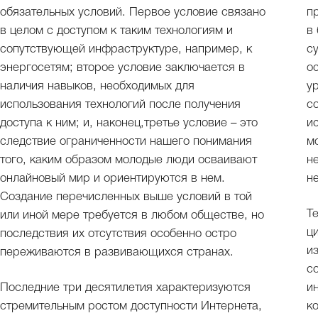
обязательных условий. Первое условие связано
п
в целом с доступом к таким технологиям и
в
сопутствующей инфраструктуре, например, к
с
энергосетям; второе условие заключается в
о
наличия навыков, необходимых для
у
использования технологий после получения
с
доступа к ним; и, наконец,третье условие – это
и
следствие ограниченности нашего понимания
м
того, каким образом молодые люди осваивают
н
онлайновый мир и ориентируются в нем.
н
Создание перечисленных выше условий в той
Т
или иной мере требуется в любом обществе, но
ц
последствия их отсутствия особенно остро
и
переживаются в развивающихся странах.
с
Последние три десятилетия характеризуются
и
стремительным ростом доступности Интернета,
к