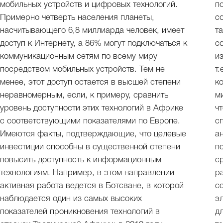
мобильных устройств и цифровых технологий.
п
Примерно четверть населения планеты,
с
насчитывающего 6,8 миллиарда человек, имеет
т
доступ к Интернету, а 86% могут подключаться к
с
коммуникационным сетям по всему миру
и
посредством мобильных устройств. Тем не
т
менее, этот доступ остается в высшей степени
к
неравномерным, если, к примеру, сравнить
м
уровень доступности этих технологий в Африке
ч
с соответствующими показателями по Европе.
с
Имеются факты, подтверждающие, что целевые
а
инвестиции способны в существенной степени
п
повысить доступность к информационным
с
технологиям. Например, в этом направлении
р
активная работа ведется в Ботсване, в которой
с
наблюдается один из самых высоких
э
показателей проникновения технологий в
д