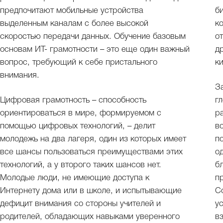
предпочитают мобильные устройства
б
выделенным каналам с более высокой
к
скоростью передачи данных. Обучение базовым
о
основам ИТ- грамотности – это еще один важный
д
вопрос, требующий к себе пристального
к
внимания.
З
Цифровая грамотность – способность
г
ориентироваться в мире, формируемом с
р
помощью цифровых технологий, – делит
в
молодежь на два лагеря, один из которых имеет
п
все шансы пользоваться преимуществами этих
о
технологий, а у второго таких шансов нет.
б
Молодые люди, не имеющие доступа к
п
Интернету дома или в школе, и испытывающие
С
дефицит внимания со стороны учителей и
у
родителей, обладающих навыками уверенного
в