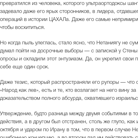
превратился из человека, которого ультраортодоксы шан
задевало даже его ярых сторонников, в лидера, отдавше
операций в истории ЦАХАЛа. Даже его самые непримири
чтобы восхититься.
Но когда пыль улеглась, стало ясно, что Нетаниягу не су
думал пойти на досрочные выборы — с запиской у Стен
опросы и охладили этот энтузиазм. Да, он укрепил свои п
себе еще один срок.
Даже тезис, который распространяли его рупоры — что с
«Народ как лев», есть и те, кто возлагает на него вину 
доказательством полного абсурда, охватившего израиль
Утверждение, будто разница между двумя событиями в то
действия, а в другом был отстранен, столь же глупо, как
октября и ударом по Ирану в том, что в первом случае 
ошибочную концепцию, а во втором дал им действовать 