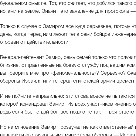
буквальном смысле. Тот, кто считает, что добился такого 
ногами на земле. Значит, это заявление для протокола —
Только в случае с Замиром все куда серьезнее, потому ч
день, когда перед ним лежат тела семи бойцов инженерн
оторван от действительности.
Генерал-лейтенант Замир, семь семей только что получил
близкие, отправленные на боевую службу под вашим ком
вы говорите мне про «феноменальность»? Серьезно? Ск
обороны Израиля или генерал египетской армии времен
И не поймите неправильно: эти слова вовсе не пытаютс
которой командовал Замир. Из всех участников именно 
ведь если бы, не дай бог, все пошло не так — вся ответст
Но на мгновение Замир прозвучал не как ответственный к
назначили его «кукольным» министром обороны — Исраэль