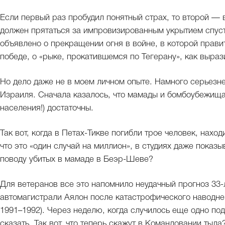
Если первый раз пробудил понятный страх, то второй — 
должен прятаться за импровизированным укрытием спустя
объявлено о прекращении огня в войне, в которой прави
победе, о «рыке, прокатившемся по Тегерану», как выраз
Но дело даже не в моем личном опыте. Намного серьезне
Израиля. Сначала казалось, что мамады и бомбоубежища
населения!) достаточны.
Так вот, когда в Петах-Тикве погибли трое человек, нах
что это «один случай на миллион», в студиях даже показы
поводу убитых в мамаде в Беэр-Шеве?
Для ветеранов все это напомнило неудачный прогноз 33-
автомагистрали Аялон после катастрофического наводнени
1991–1992). Через неделю, когда случилось еще одно по
сказать. Так вот, что теперь скажут в Командовании тыла