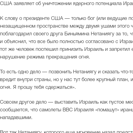
США заявляет об уничтожении ядерного потенциала Ирана,
К слову о президенте США — только бог (или ведущие пси
незащищенном пространстве между двумя ушами этого че
поблагодарил своего друга Биньямина Нетаниягу за то, ч
и объяснил, что все было полностью согласовано с Изра
тот же человек поспешил принизить Израиль и запретил 
нарушение режима прекращения огня.
То есть одно дело — позвонить Нетаниягу и сказать что-т
вредит внутри страны, но у нас тут более крупный план
огня. Я прошу тебя сдержаться».
Совсем другое дело — выставить Израиль как пустое мес
сообщается, что самолеты ВВС Израиля «помашут» иранц
нападавшими.
Вот так Нетаниягу, которого еще мгновение назад предс