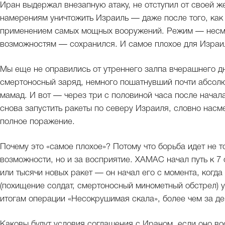
Иран выдержал внезапную атаку, не отступил от своей ж
намерениям уничтожить Израиль — даже после того, ка
применением самых мощных вооружений. Режим — несмот
возможностям — сохранился. И самое плохое для Израи
Мы еще не оправились от утреннего залпа вчерашнего д
смертоносный заряд, немного пошатнувший почти абсол
мамад. И вот — через три с половиной часа после нача
снова запустить ракеты по северу Израиля, словно насме
полное поражение.
Почему это «самое плохое»? Потому что борьба идет не т
возможности, но и за восприятие. ХАМАС начал путь к 7 
или тысячи новых ракет — он начал его с момента, когд
(похищение солдат, смертоносный минометный обстрел) 
итогам операции «Несокрушимая скала», более чем за дев
Каковы будут условия соглашения с Ираном, если оно во