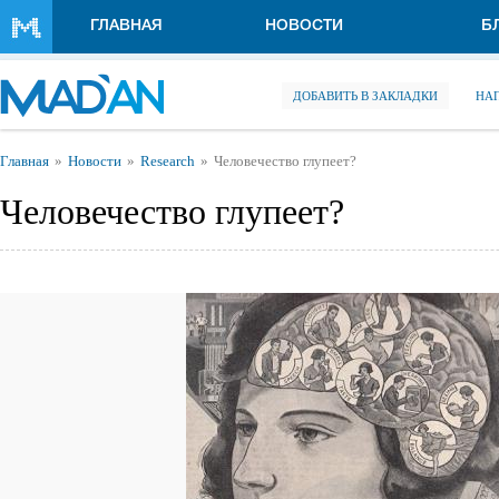
Перейти к основному содержанию
ГЛАВНАЯ
НОВОСТИ
Б
ДОБАВИТЬ В ЗАКЛАДКИ
НА
Вы здесь
Главная
Новости
Research
Человечество глупеет?
Человечество глупеет?