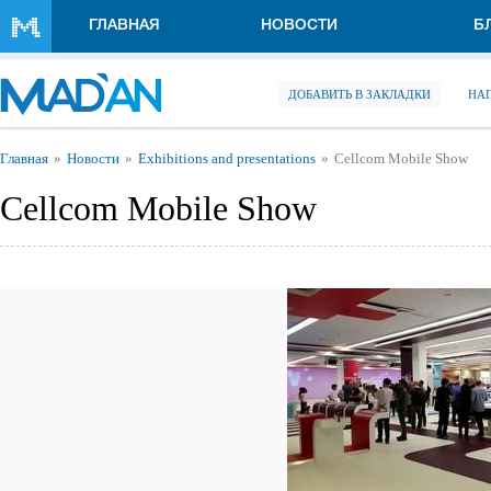
Перейти к основному содержанию
ГЛАВНАЯ
НОВОСТИ
Б
ДОБАВИТЬ В ЗАКЛАДКИ
НА
Вы здесь
Главная
Новости
Exhibitions and presentations
Cellcom Mobile Show
Cellcom Mobile Show