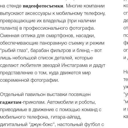
видеофотосъемки
к
на стенде
. Многие компании
с
выпускают аксессуары к мобильному телефону,
д
превращающие их владельца (при наличии
о
таланта) в профессионального фотографа.
п
Сменная оптика для смартфонов, насадки,
ф
обеспечивающие панорамную съемку и режим
о
"рыбий глаз", барабан фильтров и бленд – вот
и
лишь небольшой список деталей, которые
сделают любителя звездой Инстаграма и дадут
Н
представление о том, куда движется мир
т
современной фотографии.
у
"
Отдельный павильон выставки посвящен
гаджетам
"
-приколам. Автомобили и роботы,
и
приводимые в движение с помощью команд с
ка
мобильного телефона, гитара-айпад,
дигитальный "джук-бокс", настольный футбол с