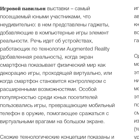
Игровой павильон
и
выставки – самый
а
посещаемый юными участниками, что
к
неудивительно: в нем представлены гаджеты,
в
добавляющие в компьютерные игры элемент
г
реальности. Речь идет об устройствах,
работающих по технологии Augmented Reality
О
(добавленная реальность), когда экран
м
смартфона показывает физический мир как
э
декорацию игры, проходящей виртуально, или
н
когда смартфон становится контроллером с
м
расширенными возможностями. Особой
э
популярностью среди юных посетителей
п
пользовались игры, превращающие мобильный
с
телефон в оружие, помогающее сражаться с
и
виртуальными врагами на большом экране.
(
Схожие технологические концепции показаны и
ур