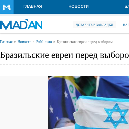
Перейти к основному содержанию
ГЛАВНАЯ
НОВОСТИ
Б
ДОБАВИТЬ В ЗАКЛАДКИ
НА
Вы здесь
Главная
Новости
Publicism
Бразильские евреи перед выбором
Бразильские евреи перед выбор