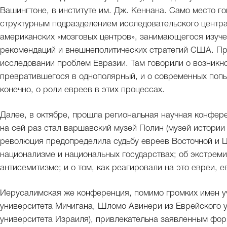
Вашингтоне, в институте им. Дж. Кеннана. Само место го
структурным подразделением исследовательского центра 
американских «мозговых центров», занимающегося изуче
рекомендаций и внешнеполитических стратегий США. При
исследовании проблем Евразии. Там говорили о возникно
превратившегося в однополярный, и о современных попы
конечно, о роли евреев в этих процессах.
Далее, в октябре, прошла региональная научная конфер
на сей раз стал варшавский музей Полин (музей истории 
революция предопределила судьбу евреев Восточной и Ц
национализме и национальных государствах; об экстрем
антисемитизме; и о том, как реагировали на это евреи, 
Иерусалимская же конференция, помимо громких имен уч
университета Мичигана, Шломо Авинери из Еврейского у
университета Израиля), привлекательна заявленным фор