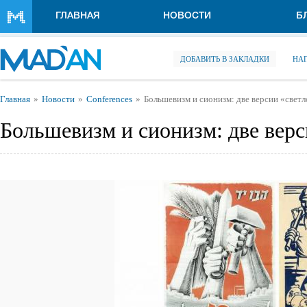
Перейти к основному содержанию
ГЛАВНАЯ
НОВОСТИ
Б
ДОБАВИТЬ В ЗАКЛАДКИ
НА
Вы здесь
Главная
Новости
Conferences
Большевизм и сионизм: две версии «свет
Большевизм и сионизм: две верс