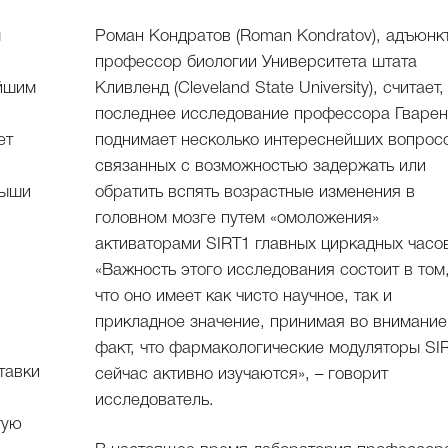
м
Роман Кондратов (Roman Kondratov), адъюнкт
профессор биологии Университета штата
ейшим
Кливленд (Cleveland State University), считает,
последнее исследование профессора Гварен
ет
поднимает несколько интереснейших вопрос
связанных с возможностью задержать или
мыши
обратить вспять возрастные изменения в
головном мозге путем «омоложения»
активаторами SIRT1 главных циркадных часо
«Важность этого исследования состоит в том
что оно имеет как чисто научное, так и
прикладное значение, принимая во внимание
факт, что фармакологические модуляторы SI
тавки
сейчас активно изучаются», – говорит
исследователь.
гую