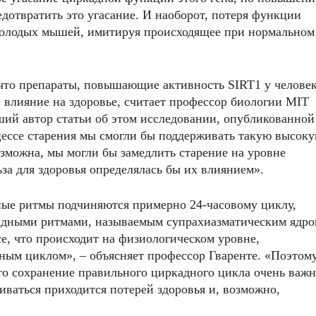
дотвратить это угасание. И наоборот, потеря функции
молодых мышей, имитируя происходящее при нормальном
что препараты, повышающие активность SIRT1 у человек
 влияние на здоровье, считает профессор биологии MIT
рший автор статьи об этом исследовании, опубликованной
оцессе старения мы смогли бы поддерживать такую высок
озможна, мы могли бы замедлить старение на уровне
ьза для здоровья определялась бы их влиянием».
ные ритмы подчиняются примерно 24-часовому циклу,
адными ритмами, называемым супрахиазматическим ядро
е, что происходит на физиологическом уровне,
дным циклом», – объясняет профессор Гваренте. «Поэтом
что сохранение правильного циркадного цикла очень важ
чиваться приходится потерей здоровья и, возможно,