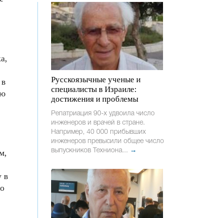
а,
Русскоязычные ученые и
 в
специалисты в Израиле:
ую
достижения и проблемы
Репатриация 90-х удвоила число
инженеров и врачей в стране.
Например, 40 000 прибывших
инженеров превысили общее число
выпускников Техниона...
→
м,
у в
но