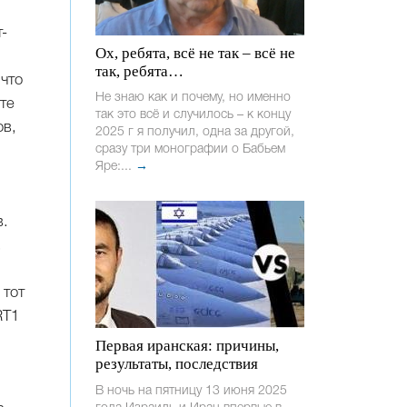
-
Ох, ребята, всё не так – всё не
так, ребята…
 что
Не знаю как и почему, но именно
те
так это всё и случилось – к концу
ов,
2025 г я получил, одна за другой,
сразу три монографии о Бабьем
Яре:...
→
в.
,
 тот
RT1
Первая иранская: причины,
результаты, последствия
В ночь на пятницу 13 июня 2025