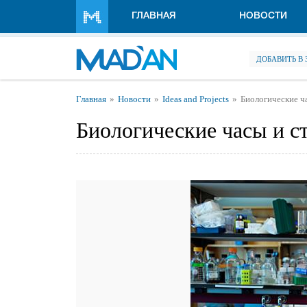
Перейти к основному содержанию
ГЛАВНАЯ
НОВОСТИ
ДОБАВИТЬ В
Вы здесь
Главная
Новости
Ideas and Projects
Биологические ч
Биологические часы и с