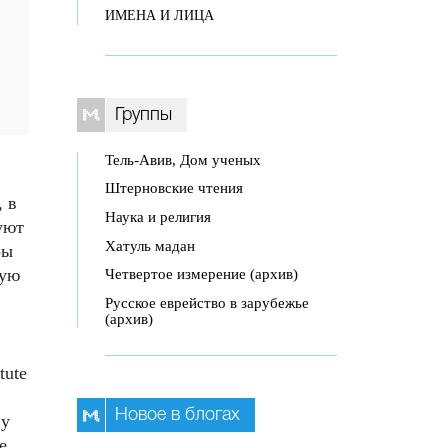
ИМЕНА И ЛИЦА
Группы
Тель-Авив, Дом ученых
Штерновские чтения
 в
Наука и религия
уют
Хатуль мадан
ры
ную
Четвертое измерение (архив)
Русское еврейство в зарубежье
(архив)
tute
Новое в блогах
 у
е