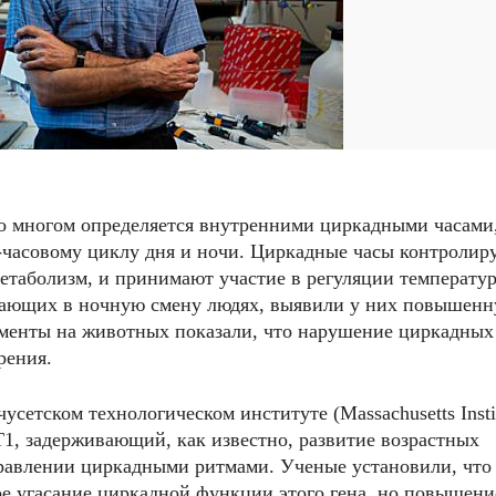
во многом определяется внутренними циркадными часами,
часовому циклу дня и ночи. Циркадные часы контролир
метаболизм, и принимают участие в регуляции температу
отающих в ночную смену людях, выявили у них повышен
именты на животных показали, что нарушение циркадных
рения.
сетском технологическом институте (Massachusetts Insti
RT1, задерживающий, как известно, развитие возрастных
правлении циркадными ритмами. Ученые установили, что
е угасание циркадной функции этого гена, но повышени