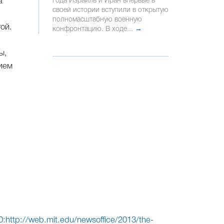
года Израиль и Иран впервые в
а
своей истории вступили в открытую
полномасштабную военную
ой.
конфронтацию. В ходе...
→
ы,
ием
0:http://web.mit.edu/newsoffice/2013/the-