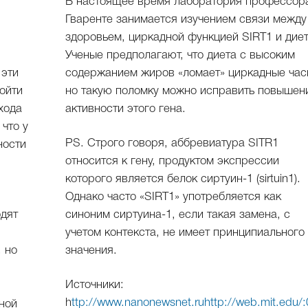
В настоящее время лаборатория профессор
Гваренте занимается изучением связи между
здоровьем, циркадной функцией SIRT1 и диет
Ученые предполагают, что диета с высоким
 эти
содержанием жиров «ломает» циркадные час
ойти
но такую поломку можно исправить повышен
входа
активности этого гена.
 что у
PS. Строго говоря, аббревиатура SITR1
ности
относится к гену, продуктом экспрессии
которого является белок сиртуин-1 (sirtuin1).
Однако часто «SIRT1» употребляется как
одят
синоним сиртуина-1, если такая замена, с
учетом контекста, не имеет принципиального
, но
значения.
Источники:
h
ttp://www.nanonewsnet.ru
http://web.mit.edu/:
вной