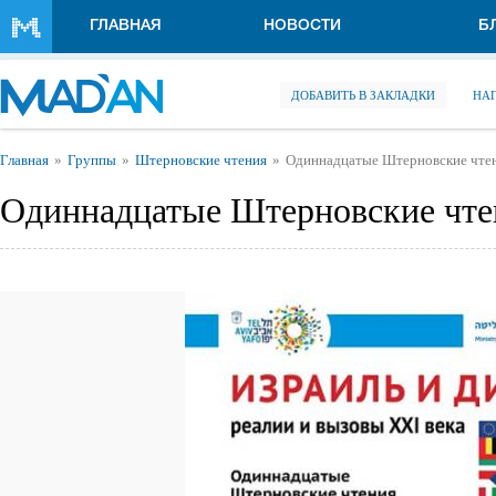
Перейти к основному содержанию
ГЛАВНАЯ
НОВОСТИ
Б
ДОБАВИТЬ В ЗАКЛАДКИ
НА
Вы здесь
Главная
Группы
Штерновские чтения
Одиннадцатые Штерновские чтен
Одиннадцатые Штерновские чте