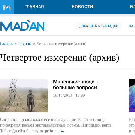
Перейти к основному содержанию
ГЛАВНАЯ
НОВОСТИ
Б
ДОБАВИТЬ В ЗАКЛАДКИ
НА
Вы здесь
Главная
Группы
Четвертое измерение (архив)
Четвертое измерение (архив)
Маленькие люди -
большие вопросы
16/10/2013 - 15:39
Спор этот продолжался все последующие 10 лет и иногда
Ест
приобретал весьма экстравагантные формы. Например, когда
это
Тейку Джейкоб, злоупотребив...
→
инт