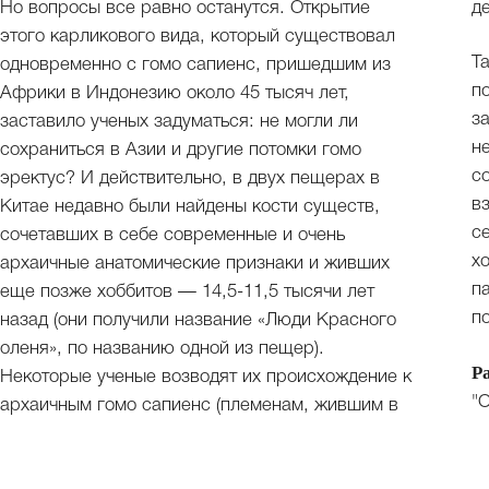
Но вопросы все равно останутся. Открытие
д
этого карликового вида, который существовал
Т
одновременно с гомо сапиенс, пришедшим из
п
Африки в Индонезию около 45 тысяч лет,
з
заставило ученых задуматься: не могли ли
н
сохраниться в Азии и другие потомки гомо
с
эректус? И действительно, в двух пещерах в
в
Китае недавно были найдены кости существ,
с
сочетавших в себе современные и очень
х
архаичные анатомические признаки и живших
п
еще позже хоббитов — 14,5-11,5 тысячи лет
п
назад (они получили название «Люди Красного
оленя», по названию одной из пещер).
Р
Некоторые ученые возводят их происхождение к
"О
архаичным гомо сапиенс (племенам, жившим в