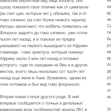
м
наиболее вероятный вид лица хоббита, оно
к
сразу показало свое отличие как от шимпанзе
в
(за счет щек, которых нет у обезьян), так и от
ж
гомо сапиенс (за счет более низкого черепа).
С
Авторы заключают, что хоббиты появились на
п
Флоресе задолго до гомо сапиенс, уже сотни
б
тысяч лет назад, и в поисках их предка
р
указывают на первого вышедшего из Африки
м
гоминида - гомо эректуса, который покинул
в
Африку около 2 млн лет назад и потомки
А
которого, судя по находкам на Яве и в других
д
местах, всего лишь несколько сот тысяч лет
р
назад еще жили в Азии. Возможно, одним из
в
этих потомков и был вид гомо флоренсис.
ол
Вторая новая статья другого рода. В ней
е
впервые сообщается о точных и детальных
Э
измерениях всех особенностей черепа ЛБ1 и