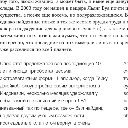
эбу гого, якобы живших, а может быть, и ныне еще живу
следы. В 2003 году он нашел в пещере Льянг Буа почти 
существа, а позже еще восемь, но полуразложившихся. Во
однако найденные позже в тех же местах орудия труда и 
как раз подходящие для карликовых существ), а также 
затем животных позволяли думать, что эти существа нас
интересно, что последние из них вымерли лишь в то вре
уже расселился по всей планете.
Спор этот продолжался все последующие 10
А
лет и иногда приобретал весьма
с
экстравагантные формы. Например, когда Тейку
т
Джейкоб, злоупотребив своим авторитетом в
с
Индонезии, несколько месяцев удерживал у
в
себя самый сохранившийся череп ЛБ1
мало
(названный так по пещере, где он был найден),
с
не давая другим ученым возможности
о
исследовать его, а потом вернул в очень