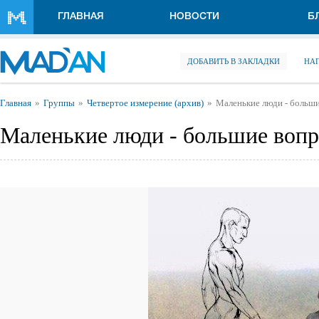
Перейти к основному содержанию
ГЛАВНАЯ
НОВОСТИ
Б
ДОБАВИТЬ В ЗАКЛАДКИ
НА
Вы здесь
Главная
Группы
Четвертое измерение (архив)
Маленькие люди - больш
Маленькие люди - большие воп