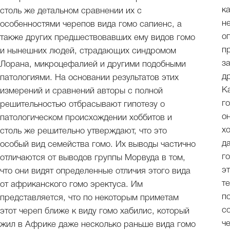
к
столь же детальном сравнении их с
н
особенностями черепов вида гомо сапиенс, а
о
также других предшествовавших ему видов гомо
п
и нынешних людей, страдающих синдромом
з
Лорана, микроцефалией и другими подобными
д
патологиями. На основании результатов этих
К
измерений и сравнений авторы с полной
г
решительностью отбрасывают гипотезу о
о
патологическом происхождении хоббитов и
х
столь же решительно утверждают, что это
д
особый вид семейства гомо. Их выводы частично
г
отличаются от выводов группы Морвуда в том,
э
что они видят определенные отличия этого вида
т
от африканского гомо эректуса. Им
п
представляется, что по некоторым приметам
с
этот череп ближе к виду гомо хабилис, который
ч
жил в Африке даже несколько раньше вида гомо