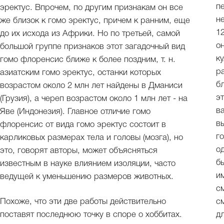
п
эректус. Впрочем, по другим признакам он все
н
же близок к гомо эректус, причем к ранним, еще
1
до их исхода из Африки. Но по третьей, самой
о
большой группе признаков этот загадочный вид
к
гомо флоренсис ближе к более поздним, т. н.
р
азиатским гомо эректус, останки которых
б
возрастом около 2 млн лет найдены в Дманиси
э
(Грузия), а череп возрастом около 1 млн лет - на
в
Яве (Индонезия). Главное отличие гомо
в
флоренсис от вида гомо эректус состоит в
г
карликовых размерах тела и головы (мозга), но
о
это, говорят авторы, может объясняться
б
известным в науке влиянием изоляции, часто
и
ведущей к уменьшению размеров животных.
с
Похоже, что эти две работы действительно
с
поставят последнюю точку в споре о хоббитах.
д