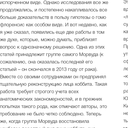
Э
испорченном виде. Однако исследования все же
в
продолжались, и постепенно накапливалось все
«
больше доказательств в пользу гипотезы о гомо
с
флоренсис как особом виде. И вот недавно, как
к
я уже сказал, появились еще две работы в том
в
же духе, которые, можно думать, приблизят
П
вопрос к однозначному решению. Одна из этих
у
статей принадлежит группе самого Морвуда (к
с
сожалению, она оказалась последней его
л
статьей – он скончался в 2013 году от рака).
«
Вместе со своими сотрудниками он предпринял
т
тщательную реконструкцию лица хоббита. Такая
р
работа требует строгого учета всех
Ю
анатомических закономерностей, и в прежних
К
попытках такого рода, как отмечают авторы, это
н
требование не было четко соблюдено. Теперь
т
же, когда группа Морвуда восстановила