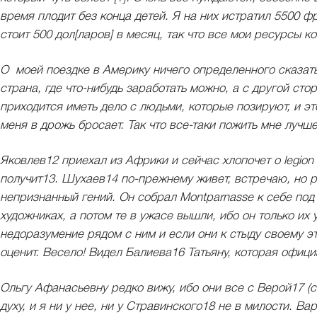
время плодит без конца детей. Я на них истратил 5500 ф
стоит 500 дол[ларов] в месяц, так что все мои ресурсы к
О моей поездке в Америку ничего определенного сказать
страна, где что-нибудь заработать можно, а с другой сто
приходится иметь дело с людьми, которые позируют, и эт
меня в дрожь бросает. Так что все-таки пожить мне лучш
Яковлев12 приехал из Африки и сейчас хлопочет о legion
получит13. Шухаев14 по-прежнему живет, встречаю, но р
непризнанный гений. Он собрал Montparnasse к себе под 
художниках, а потом те в ужасе вышли, ибо он только их
недоразумение рядом с ним и если они к стыду своему э
оценит. Весело! Видел Балиева16 Татьяну, которая офиц
Ольгу Афанасьевну редко вижу, ибо они все с Верой17 (се
духу, и я ни у нее, ни у Стравинского18 не в милости. В