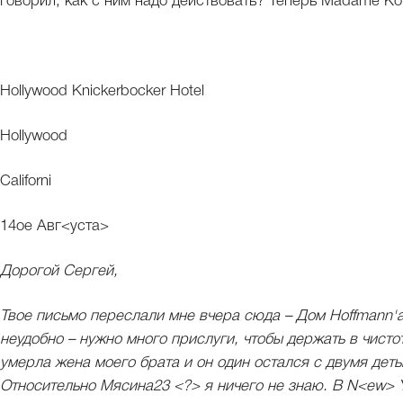
говорил, как с ним надо действовать? Теперь Madame Koh
Hollywood Knickerbocker Hotel
Hollywood
Californi
14ое Авг<уста>
Дорогой Сергей,
Твое письмо переслали мне вчера сюда – Дом Hoffmann'а 
неудобно – нужно много прислуги, чтобы держать в чисто
умерла жена моего брата и он один остался с двумя деть
Относительно Мясина23 <?> я ничего не знаю. В N<ew> Y<