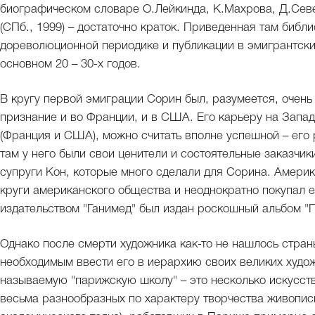
биографическом словаре О.Лейкинда, К.Махрова, Д.Сев
(СПб., 1999) – достаточно краток. Приведенная там библ
дореволюционной периодике и публикации в эмигрантски
основном 20 – 30-х годов.
В кругу первой эмиграции Сорин был, разумеется, очень
признание и во Франции, и в США. Его карьеру на Западе
(Франция и США), можно считать вполне успешной – его
там у него были свои ценители и состоятельные заказчи
супруги Кон, которые много сделали для Сорина. Амери
круги американского общества и неоднократно покупал е
издательством "Ганимед" был издан роскошный альбом "
Однако после смерти художника как-то не нашлось стран
необходимым ввести его в иерархию своих великих худож
называемую "парижскую школу" – это несколько искусст
весьма разнообразных по характеру творчества живопис