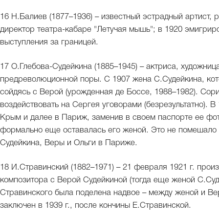
16 Н.Балиев (1877–1936) – известный эстрадный артист,
директор театра-кабаре "Летучая мышь"; в 1920 эмигри
выступления за границей.
17 О.Глебова-Судейкина (1885–1945) – актриса, художниц
предреволюционной поры. С 1907 жена С.Судейкина, кото
сойдясь с Верой (урожденная де Боссе, 1988–1982). Сори
воздействовать на Сергея уговорами (безрезультатно). В
Крым и далее в Париж, заменив в своем паспорте ее ф
формально еще оставалась его женой. Это не помешало
Судейкина, Веры и Ольги в Париже.
18 И.Стравинский (1882–1971) – 21 февраля 1921 г. прои
композитора с Верой Судейкиной (тогда еще женой С.Суд
Стравинского была поделена надвое – между женой и Ве
заключен в 1939 г., после кончины Е.Стравинской.