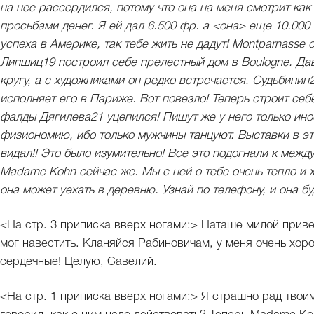
на нее рассердился, потому что она на меня смотрит как
просьбами денег. Я ей дал 6.500 фр. а <она> еще 10.000
успеха в Америке, так тебе жить не дадут! Montparnasse 
Липшиц19 построил себе прелестный дом в Boulogne. Дав
кругу, а с художниками он редко встречается. Судьбинин
исполняет его в Париже. Вот повезло! Теперь строит себе
фалды Дягилева21 уцепился! Пишут же у него только ин
физиономию, ибо только мужчины танцуют. Выставки в это
видал!! Это было изумительно! Все это подогнали к меж
Madame Kohn сейчас же. Мы с ней о тебе очень тепло и 
она может уехать в деревню. Узнай по телефону, и она бу
<На стр. 3 приписка вверх ногами:> Наташе милой привет
мог навестить. Кланяйся Рабиновичам, у меня очень хор
сердечные! Целую, Савелий.
<На стр. 1 приписка вверх ногами:> Я страшно рад твоим