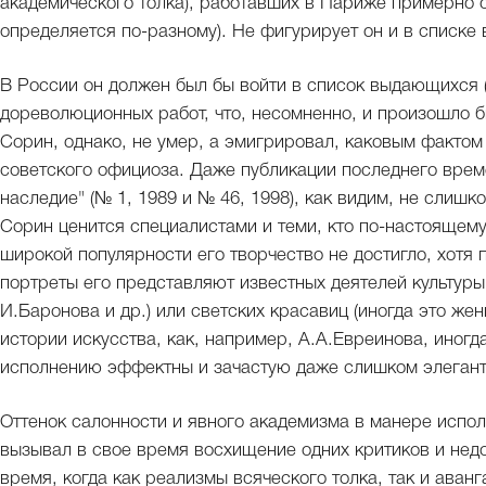
академического толка), работавших в Париже примерно с
определяется по-разному). Не фигурирует он и в списк
В России он должен был бы войти в список выдающихся (
дореволюционных работ, что, несомненно, и произошло бы
Сорин, однако, не умер, а эмигрировал, каковым фактом
советского официоза. Даже публикации последнего врем
наследие" (№ 1, 1989 и № 46, 1998), как видим, не слиш
Сорин ценится специалистами и теми, кто по-настоящему
широкой популярности его творчество не достигло, хотя
портреты его представляют известных деятелей культуры
И.Баронова и др.) или светских красавиц (иногда это же
истории искусства, как, например, А.А.Евреинова, иногд
исполнению эффектны и зачастую даже слишком элегант
Оттенок салонности и явного академизма в манере испо
вызывал в свое время восхищение одних критиков и недо
время, когда как реализмы всяческого толка, так и ава