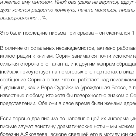
и желаю ему миллион. Иной раз (даже не верится) вдруг
духа хочется радостно крикнуть, начать молиться, писать
выздоровление…"
4.
Это были последние письма Григорьева – он скончался 1 
В отличие от остальных неоакадемистов, активно работа
иллюстрации к книгам, Сорин занимался почти исключите
сильная сторона его таланта, и к другим жанрам обраща
(пейзаж присутствует на некоторых его портретах в виде
сообщение Сорина о том, что он работает над пейзажам
Судейкина, как и Вера Судейкина (урожденная Боссе, в 
известные любому, кто хотя бы поверхностно знаком с С
представлении. Обе они в свое время были женами адре
Если первые два письма по наполняющей их информации 
письме звучат воистину драматические ноты – мы можем 
болезни А.Яковлева, вскоре сведшей его в могилу (он ск