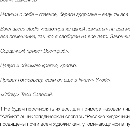
врачи ошиблись.
Напиши о себе – главное, береги здоровье – ведь ты все
Взял здесь studio <квартира из одной комнаты> на два м
все помещение, так что я свободен на все лето. Закончи
Сердечный привет Duc<нрзб>.
Целую и обнимаю крепко, крепко.
Привет Григорьеву, если он еще в N<ew> Y<ork>.
<Cбоку> Твой Савелий.
1 Не будем перечислять их все, для примера назовем л
"Азбука" энциклопедический словарь "Русские художники"
посвящены почти всем художникам, упоминающимся в пу