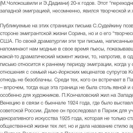
(М.Чолокошвили и Э.Дадиани) 20-х годов. Этот "переход
западной эмиграцией, несомненно, явился творческой и 
Публикуемые на этих страницах письма С.Судейкину позв
стороне эмигрантской жизни Сорина, но и о его "творчес
США. По своей драматургии эти три письма, написанные 
напоминают нам модные в свое время пьесы, показывавши
какой-то драматический момент жизни, то, напротив, в 
письмо относится к раннему периоду эмиграции, когда у
отношения с семьей нью-йоркских меценатов супругов Ко
отнюдь не безоблачны. Среди тех, кого он встречает в 
– впрочем, тогда еще эта граница не была столь явной и 
особенно для художников. П.Кончаловский жил на Западе
Венецию в связи с бьеннале 1924 года, где было выстав
советской России. Далее он проследовал в Париж для у
декоративного искусства 1925 года, которая не только 
общественной жизни тех лет, но и дала название стилю а