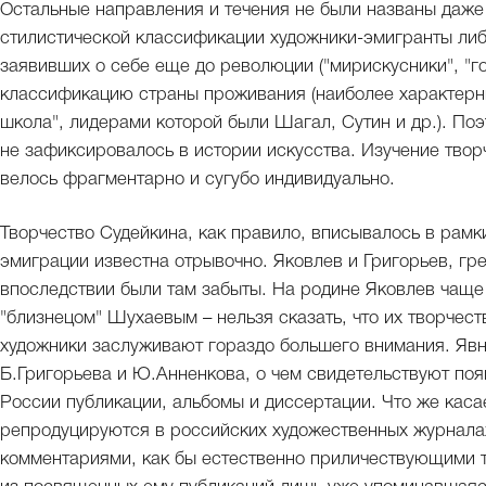
Остальные направления и течения не были названы даже
стилистической классификации художники-эмигранты либ
заявивших о себе еще до революции ("мирискусники", "г
классификацию страны проживания (наиболее характер
школа", лидерами которой были Шагал, Сутин и др.). П
не зафиксировалось в истории искусства. Изучение твор
велось фрагментарно и сугубо индивидуально.
Творчество Судейкина, как правило, вписывалось в рамки
эмиграции известна отрывочно. Яковлев и Григорьев, гр
впоследствии были там забыты. На родине Яковлев чаще
"близнецом" Шухаевым – нельзя сказать, что их творчест
художники заслуживают гораздо большего внимания. Явн
Б.Григорьева и Ю.Анненкова, о чем свидетельствуют поя
России публикации, альбомы и диссертации. Что же каса
репродуцируются в российских художественных журнала
комментариями, как бы естественно приличествующими тв