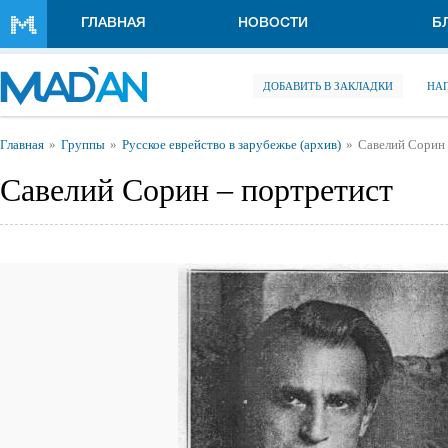
Перейти к основному содержанию
ГЛАВНАЯ
НОВОСТИ
Б
ДОБАВИТЬ В ЗАКЛАДКИ
НА
Вы здесь
Главная
Группы
Русское еврейство в зарубежье (архив)
Савелий Сорин 
Савелий Сорин – портретист