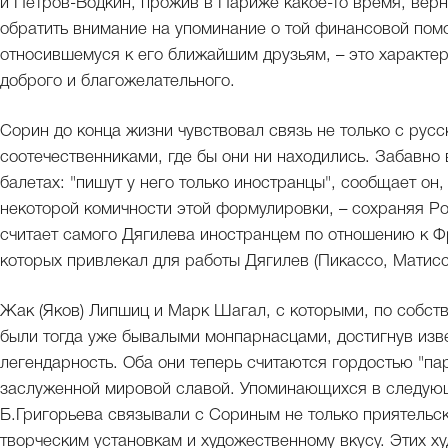
и Петров-Водкин, прожив в Париже какое-то время, верн
обратить внимание на упоминание о той финансовой пом
относившемуся к его ближайшим друзьям, – это характе
доброго и благожелательного.
Сорин до конца жизни чувствовал связь не только с русск
соотечественниками, где бы они ни находились. Забавно 
балетах: "пишут у него только иностранцы", сообщает он
некоторой комичности этой формулировки, – сохраняя Ро
считает самого Дягилева иностранцем по отношению к Ф
которых привлекал для работы Дягилев (Пикассо, Матисс
Жак (Яков) Липшиц и Марк Шагал, с которыми, по собств
были тогда уже бывалыми монпарнасцами, достигнув изв
легендарность. Оба они теперь считаются гордостью "п
заслуженной мировой славой. Упоминающихся в следую
Б.Григорьева связывали с Сориным не только приятельск
творческим установкам и художественному вкусу. Этих 