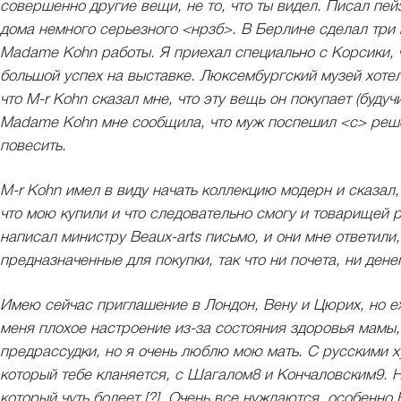
совершенно другие вещи, не то, что ты видел. Писал пей
дома немного серьезного <нрзб>. В Берлине сделал три 
Madame Kohn работы. Я приехал специально с Корсики, 
большой успех на выставке. Люксембургский музей хотел 
что M-r Kohn сказал мне, что эту вещь он покупает (будуч
Madame Kohn мне сообщила, что муж поспешил <с> решени
повесить.
M-r Kоhn имел в виду начать коллекцию модерн и сказал,
что мою купили и что следовательно смогу и товарищей 
написал министру Beaux-arts письмо, и они мне ответили,
предназначенные для покупки, так что ни почета, ни денег
Имею сейчас приглашение в Лондон, Вену и Цюрих, но еха
меня плохое настроение из-за состояния здоровья мамы,
предрассудки, но я очень люблю мою мать. С русскими 
который тебе кланяется, с Шагалом8 и Кончаловским9. 
который чуть болеет [?]. Очень все нуждаются, особенно 