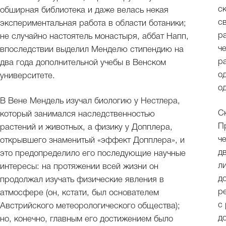
с
обширная библиотека и даже велась некая
с
экспериментальная работа в области ботаники;
р
не случайно настоятель монастыря, аббат Напп,
ч
впоследствии выделил Менделю стипендию на
р
два года дополнительной учебы в Венском
о
университете.
о
В Вене Мендель изучал биологию у Нестлера,
С
который занимался наследственностью
П
растений и животных, а физику у Допплера,
ч
открывшего знаменитый «эффект Допплера», и
д
это предопределило его последующие научные
л
интересы: на протяжении всей жизни он
д
продолжал изучать физические явления в
р
атмосфере (он, кстати, был основателем
с
Австрийского метеорологического общества);
д
но, конечно, главным его достижением было