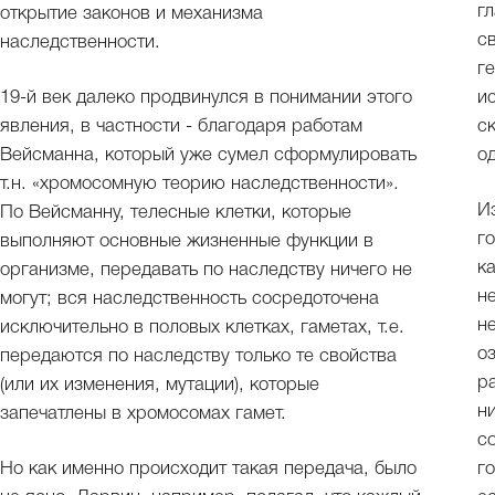
г
открытие законов и механизма
с
наследственности.
г
19-й век далеко продвинулся в понимании этого
и
явления, в частности - благодаря работам
с
Вейсманна, который уже сумел сформулировать
од
т.н. «хромосомную теорию наследственности».
И
По Вейсманну, телесные клетки, которые
г
выполняют основные жизненные функции в
к
организме, передавать по наследству ничего не
н
могут; вся наследственность сосредоточена
н
исключительно в половых клетках, гаметах, т.е.
о
передаются по наследству только те свойства
р
(или их изменения, мутации), которые
н
запечатлены в хромосомах гамет.
с
Но как именно происходит такая передача, было
г