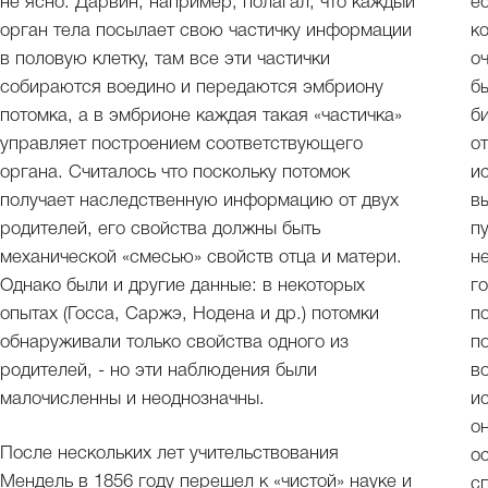
не ясно. Дарвин, например, полагал, что каждый
е
орган тела посылает свою частичку информации
к
в половую клетку, там все эти частички
о
собираются воедино и передаются эмбриону
б
потомка, а в эмбрионе каждая такая «частичка»
б
управляет построением соответствующего
о
органа. Считалось что поскольку потомок
и
получает наследственную информацию от двух
в
родителей, его свойства должны быть
п
механической «смесью» свойств отца и матери.
н
Однако были и другие данные: в некоторых
г
опытах (Госса, Саржэ, Нодена и др.) потомки
п
обнаруживали только свойства одного из
п
родителей, - но эти наблюдения были
в
малочисленны и неоднозначны.
и
о
После нескольких лет учительствования
о
Мендель в 1856 году перешел к «чистой» науке и
с