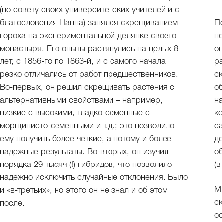
(по совету своих университетских учителей и с
благословения Наппа) занялся скрещиванием
П
гороха на экспериментальной делянке своего
п
монастыря. Его опыты растянулись на целых 8
о
лет, с 1856-го по 1863-й, и с самого начала
р
резко отличались от работ предшественников.
с
Во-первых, он решил скрещивать растения с
о
альтернативными свойствами – например,
н
низкие с высокими, гладко-семенные с
к
морщинисто-семенными и т.д.; это позволило
с
ему получить более четкие, а потому и более
д
надежные результаты. Во-вторых, он изучил
о
порядка 29 тысяч (!) гибридов, что позволило
(
надежно исключить случайные отклонения. Было
М
и «в-третьих», но этого он не знал и об этом
с
после.
о