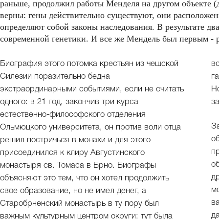
раньше, продолжил работы Менделя на другом объекте (
верны: гены действительно существуют, они расположен
определяют собой законы наследования. В результате дв
современной генетики. И все же Мендель был первым - 
Биография этого потомка крестьян из чешской
в
Силезии поразительно бедна
г
экстраординарными событиями, если не считать
Н
одного: в 21 год, закончив три курса
з
естественно-философского отделения
З
Ольмюцкого университета, он против воли отца
о
решил постричься в монахи и для этого
п
присоединился к клиру Августинского
о
монастыря св. Томаса в Брно. Биографы
д
объясняют это тем, что он хотел продолжить
м
свое образование, но не имел денег, а
в
Старобрненский монастырь в ту пору был
д
важным культурным центром округи: тут была