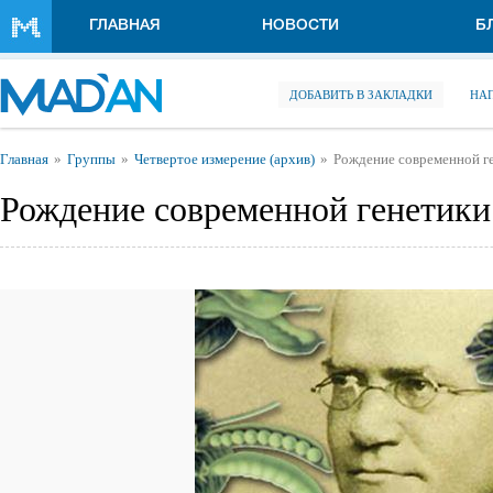
Перейти к основному содержанию
ГЛАВНАЯ
НОВОСТИ
Б
ДОБАВИТЬ В ЗАКЛАДКИ
НА
Вы здесь
Главная
Группы
Четвертое измерение (архив)
Рождение современной г
Рождение современной генетики