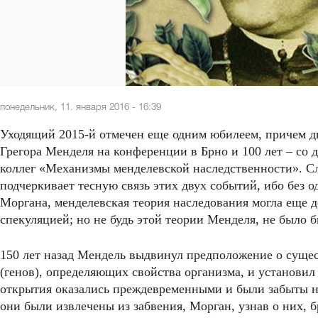
понедельник, 11. января 2016 - 16:39
Уходящий 2015-й отмечен еще одним юбилеем, причем дв
Грегора Менделя на конференции в Брно и 100 лет – со д
коллег «Механизмы менделевской наследственности». С
подчеркивает тесную связь этих двух событий, ибо без од
Моргана, менделевская теория наследования могла еще д
спекуляцией; но не будь этой теории Менделя, не было 
150 лет назад Мендель выдвинул предположение о суще
(генов), определяющих свойства организма, и установил
открытия оказались преждевременными и были забыты на ц
они были извлечены из забвения, Морган, узнав о них, 