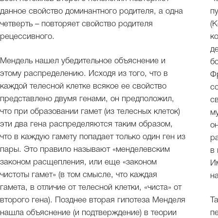
данное свойство доминантного родителя, а одна
п
четверть – повторяет свойство родителя
(
рецессивного.
к
д
Мендель нашел убедительное объяснение и
б
этому распределению. Исходя из того, что в
Ф
каждой телесной клетке всякое ее свойство
с
представлено двумя генами, он предположил,
с
что при образовании гамет (из телесных клеток)
м
эти два гена распределяются таким образом,
о
что в каждую гамету попадает только один ген из
р
пары. Это правило называют «менделевским
в
законом расщепления, или еще «законом
И
чистоты гамет» (в том смысле, что каждая
н
гамета, в отличие от телесной клетки, «чиста» от
второго гена). Позднее вторая гипотеза Менделя
Т
нашла объяснение (и подтверждение) в теории
п