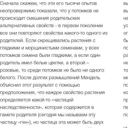
Сначала скажем, что эти его тысячи опытов
в
неопровержимо показали, что у потомков не
в
происходит смешения родительских
н
альтернативных свойств - в первом поколении
у
все они повторяют свойства какого-то одного из
о
родителей. Если скрещивались растения с
б
гладкими и морщинистыми семенами, у всех
п
потомков семена были гладкими, а если один
р
родитель имел белые цветки, а второй –
н
розовые, то среди потомков не было ни одного
то
белого. После долгих размышлений Мендель
м
объяснил этот результат с помощью
п
предположения, что каждое свойство растения
к
определяется какой-то «частицей
п
наследственности», которая содержится в
п
гамете родителя (сегодня мы называем эту
п
частицу «ген»), но частица эта может быть двух