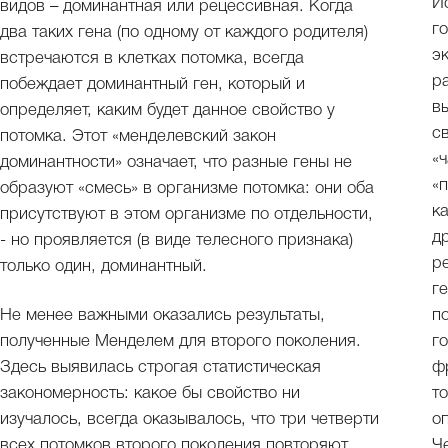
И
видов – доминантная или рецессивная. Когда
г
два таких гена (по одному от каждого родителя)
э
встречаются в клетках потомка, всегда
р
побеждает доминантный ген, который и
в
определяет, каким будет данное свойство у
с
потомка. Этот «менделевский закон
«
доминантности» означает, что разные гены не
«
образуют «смесь» в организме потомка: они оба
к
присутствуют в этом организме по отдельности,
д
- но проявляется (в виде телесного признака)
р
только один, доминантный.
г
Не менее важными оказались результаты,
п
полученные Менделем для второго поколения.
г
Здесь выявилась строгая статистическая
ф
закономерность: какое бы свойство ни
т
изучалось, всегда оказывалось, что три четверти
о
всех потомков второго поколения повторяют
Ч