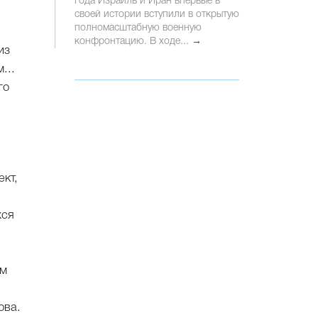
года Израиль и Иран впервые в
своей истории вступили в открытую
полномасштабную военную
конфронтацию. В ходе...
→
из
...
го
кт,
хся
ым
ова.