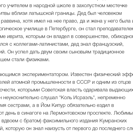
го учителем в народной школе в захолустном местечке
итвы вблизи латышской границы. Дед был человеком
раввина, хотя имел на нее право, да и жена у него была 
гическое училище в Петербурге, он стал преподавателем
ме иврита, которым он владел в совершенстве, обиходно
лся с коллегами-латинистами, дед знал французский,
кий. Он успел дать двум своим сыновьям традиционное
йшем стали физиками.
дающимся экспериментатором. Известен физический эффе
телей атомной промышленности в СССР и одним из отцов
почести, которыми Советская власть одаривала выдающи
он неукоснительно слушал "Коль Исраэль", непременно
мя сестрами, а в Йом Кипур обязательно ездил в
тот день в синагоге на Лермонтовском проспекте. Любим
а вдвоем с братом) факсимильного издания Кумранских
й, которую он знал наизусть от первого до последнего сл