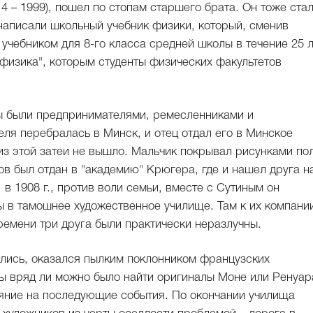
 – 1999), пошел по стопам старшего брата. Он тоже ста
аписали школьный учебник физики, который, сменив
чебником для 8-го класса средней школы в течение 25 л
физика", которым студенты физических факультетов
ы были предпринимателями, ремесленниками и
ля перебралась в Минск, и отец отдал его в Минское
из этой затеи не вышло. Мальчик покрывал рисунками по
ов был отдан в "академию" Крюгера, где и нашел друга н
 в 1908 г., против воли семьи, вместе с Сутиным он
ы в тамошнее художественное училище. Там к их компани
ремени три друга были практически неразлучны.
ались, оказался пылким поклонником французских
ды вряд ли можно было найти оригиналы Моне или Ренуар
ияние на последующие события. По окончании училища