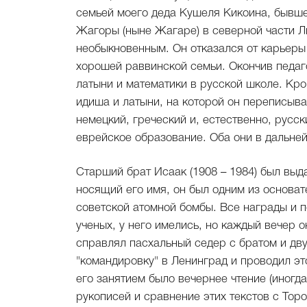
семьей моего деда Кушеля Кикоина, бывше
Жагоры (ныне Жагаре) в северной части Л
необыкновенным. Он отказался от карьеры 
хорошей раввинской семьи. Окончив педаго
латыни и математики в русской школе. Кро
идиша и латыни, на которой он переписыва
немецкий, греческий и, естественно, русс
еврейское образование. Оба они в дальне
Старший брат Исаак (1908 – 1984) был вы
носящий его имя, он был одним из основа
советской атомной бомбы. Все награды и 
ученых, у него имелись, но каждый вечер 
справлял пасхальный седер с братом и дву
"командировку" в Ленинград и проводил э
его занятием было вечернее чтение (иногд
рукописей и сравнение этих текстов с Торо