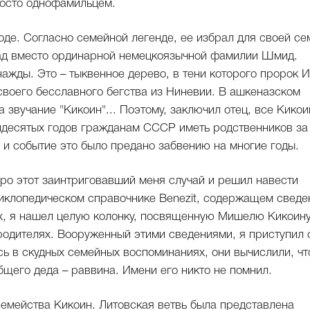
росто однофамильцем.
де. Согласно семейной легенде, ее избрал для своей се
зад вместо ординарной немецкоязычной фамилии Шмид.
нажды. Это – тыквенное дерево, в тени которого пророк 
своего бесславного бегства из Ниневии. В ашкеназском
звучание "Кикоин"... Поэтому, заключил отец, все Кико
идесятых годов гражданам СССР иметь родственников за
 и событие это было предано забвению на многие годы.
про этот заинтриговавший меня случай и решил навести
циклопедическом справочнике Benezit, содержащем сведе
ах, я нашел целую колонку, посвященную Мишелю Кикоин
о родителях. Вооруженный этими сведениями, я приступил 
ь в скудных семейных воспоминаниях, они вычислили, чт
бщего деда – раввина. Имени его никто не помнил.
семейства Кикоин. Литовская ветвь была представлена