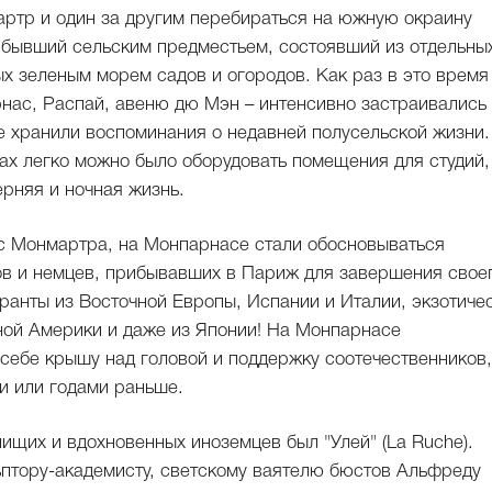
мартр и один за другим перебираться на южную окраину
 бывший сельским предместьем, состоявший из отдельны
х зеленым морем садов и огородов. Как раз в это время
нас, Распай, авеню дю Мэн – интенсивно застраивались
 хранили воспоминания о недавней полусельской жизни.
ах легко можно было оборудовать помещения для студий,
ерняя и ночная жизнь.
с Монмартра, на Монпарнасе стали обосновываться
ов и немцев, прибывавших в Париж для завершения свое
ранты из Восточной Европы, Испании и Италии, экзотиче
ой Америки и даже из Японии! На Монпарнасе
себе крышу над головой и поддержку соотечественников,
и или годами раньше.
ищих и вдохновенных иноземцев был "Улей" (La Ruche).
ьптору-академисту, светскому ваятелю бюстов Альфреду