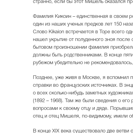
странно, если бы этот Мишель оказался п
Фамилия Кикоин – единственная в своем ро
один из наших ученых предков лет 150 на
Слово Kikaion встречается в Торе всего од
нашел укрытие от полуденного зноя после 
бытовом произношении фамилия приобрела 
должны быть родственниками. В конце пят
рубежом убедительно не рекомендовалось,
Позднее, уже живя в Москве, я вспомнил 
справки во французских источниках. В эн
о всех сколько-нибудь заметных художник
(1892 – 1968). Там же были сведения о ег
вопросами к своему отцу и дяде. Порывшис
отец и отец Мишеля, по-видимому, имели о
В конце XIX века существовало две ветви 