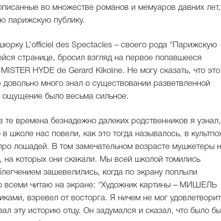
описанные во множестве романов и мемуаров давних лет,
ю парижскую публику.
рку L’officiel des Spectacles – своего рода "Парижскую
ейся странице, бросил взгляд на первое попавшееся
ISTER HYDE de Gerard Kikoïne. Не могу сказать, что это
е довольно много знал о существовании разветвленной
о ощущение было весьма сильное.
в те времена безнадежно далеких родственников я узнал,
о в школе нас повели, как это тогда называлось, в культпо
про лошадей. В том замечательном возрасте мушкетеры 
, на которых они скакали. Мы всей школой томились
блегчением зашевелились, когда по экрану поплыли
со всеми читаю на экране: "Художник картины – МИШЕЛЬ
ками, взревел от восторга. Я ничем не мог удовлетворит
ал эту историю отцу. Он задумался и сказал, что было б