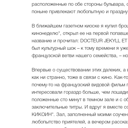
расположенные по обе стороны бульвара, 
поныне привлекают любопытную и праздну
В ближайшем газетном киоске я купил брошю
кинонеделю", открыл ее на первой попавш
название и прочитал: DOCTEUR JEKYLL ET M
был культурный шок – к тому времени я уж
французской ветви нашего семейства, – н
Впервые о существовании этих далеких, а 
как ни странно, тоже в связи с кино. Как-т
почему-то на французский видовой фильм 
интересовали гораздо больше, чем лошади
положенные сто минут в темном зале и с о
заключительные титры. И вдруг я вместе 
КИКОИН". Зал, заполненный моими соучени
любопытство приятелей, а вечером рассказ