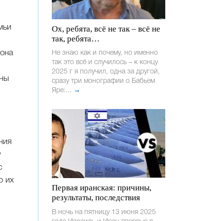
мьи
Ох, ребята, всё не так – всё не
так, ребята…
Иона
Не знаю как и почему, но именно
так это всё и случилось – к концу
2025 г я получил, одна за другой,
ины
сразу три монографии о Бабьем
Яре:...
→
ния
у
с
о их
Первая иранская: причины,
результаты, последствия
В ночь на пятницу 13 июня 2025