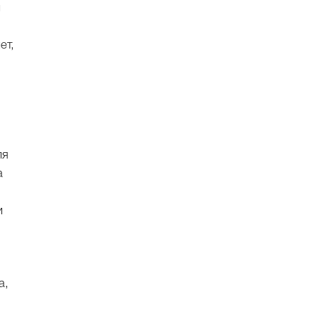
л
ет,
ля
а
и
а,