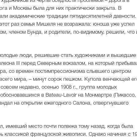
 художников из черты оседлости проблемой – дорога в
га и Москвы была для них практически закрыта. В
али академические традиции пятидесятилетней давности.
этот раз семья Мишеля не возражала: юноша уже успел
м, членом Бунда, и родители, по-видимому, решили, что 
 молодые люди, решившие стать художниками и вышедшие
леона III перед Северным вокзалом, на который прибыва
ра, со времен постимпрессионизма слывшего центром
 всего мира, – минут сорок пешком. Купола венчающей ег
 совсем недавно, осенью 1908 г., группа молодых
 обосновавшихся в Bateau-Lavoir на Монмартре (Пикассо,
кандал на открытии ежегодного Салона, отвергнувшего
, имевший место почти полвека тому назад, когда была
рь классикой французской живописи. Однако начиная с 1