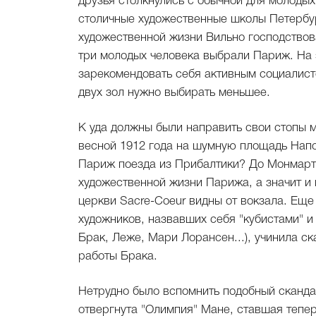
друзья столкнулись с обычной для молодых
столичные художественные школы Петербур
художественной жизни Вильно господствов
три молодых человека выбрали Париж. На 
зарекомендовать себя активным социалисто
двух зол нужно выбирать меньшее.
К уда должны были направить свои стопы
весной 1912 года на шумную площадь Напо
Париж поезда из Прибалтики? До Монмарт
художественной жизни Парижа, а значит и
церкви Sacre-Coeur видны от вокзала. Еще
художников, назвавших себя "кубистами" и
Брак, Леже, Мари Лорансен...), учинила с
работы Брака.
Нетрудно было вспомнить подобный скандал
отвергнута "Олимпия" Мане, ставшая тепе