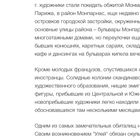
г. художники стали покидать обжитой Мон
Парижа, в район Монпарнас, еще недавно
островков городской застройки, окруженны
основные улицы района – бульвары Монпар
многоэтажными домами, но переулочки еще
бывших конюшнях, каретных сараях, склад
кафе и дансингах на бульварах кипела веч
Кроме молодых французов, спустившихся 
иностранцы. Солидные колонии скандинав
художественного образования, нищие эмиг
фигуры, прибывшие из Центральной и Южн
новоприбывшие художники легко находили 
обосновавшихся там несколькими месяцам
Одним из самых замечательных обиталищ н
Своим возникновением "Улей" обязан скул