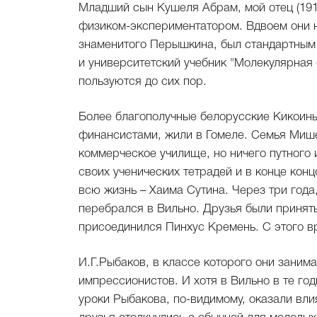
Младший сын Кушеля Абрам, мой отец (1914
физиком-экспериментатором. Вдвоем они н
знаменитого Перышкина, был стандартным у
и университетский учебник "Молекулярная 
пользуются до сих пор.
Более благополучные белорусские Кикоин
финансистами, жили в Гомеле. Семья Мише
коммерческое училище, но ничего путного 
своих ученических тетрадей и в конце конц
всю жизнь – Хаима Сутина. Через три года,
перебрался в Вильно. Друзья были принят
присоединился Пинхус Кремень. С этого в
И.Г.Рыбаков, в классе которого они заним
импрессионистов. И хотя в Вильно в те го
уроки Рыбакова, по-видимому, оказали вл