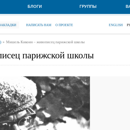
БЛОГИ
ГРУППЫ
В
 ЗАКЛАДКИ
НАПИСАТЬ НАМ
О ПРОЕКТЕ
ENGLISH
Р
)
Мишель Кикоин – живописец парижской школы
писец парижской школы