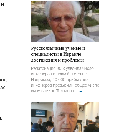
 и
Русскоязычные ученые и
специалисты в Израиле:
достижения и проблемы
Репатриация 90-х удвоила число
инженеров и врачей в стране.
ход
Например, 40 000 прибывших
инженеров превысили общее число
нас
выпускников Техниона...
→
ь
ы