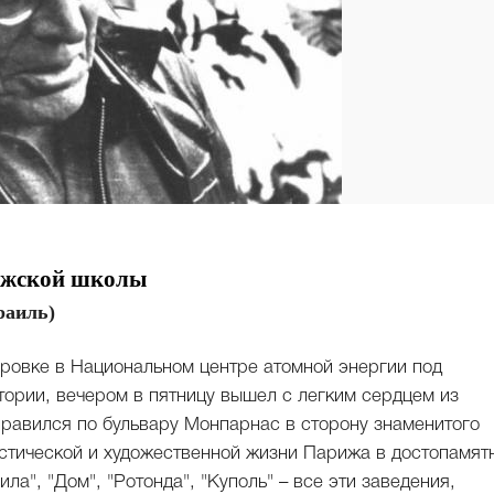
ижской школы
раиль)
ировке в Национальном центре атомной энергии под
тории, вечером в пятницу вышел с легким сердцем из
аправился по бульвару Монпарнас в сторону знаменитого
стической и художественной жизни Парижа в достопамят
ла", "Дом", "Ротонда", "Куполь" – все эти заведения,