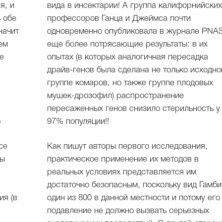
я, и
вида в инсектарии! А группа калифорнийски
ь обе
профессоров Ганца и Джеймса почти
начит
одновременно опубликовала в журнале PNA
ем
еще более потрясающие результаты: в их
е
опытах (в которых аналогичная пересадка
драйв-генов была сделана не только исходно
группе комаров, но также группе плодовых
мушек-дрозофил) распространение
пересаженных генов снизило стерильность у
ь
97% популяции!!
се
Как пишут авторы первого исследования,
зы
практическое применение их методов в
реальных условиях представляется им
достаточно безопасным, поскольку вид Гамби
ия (в
один из 800 в данной местности и потому его
подавление не должно вызвать серьезных