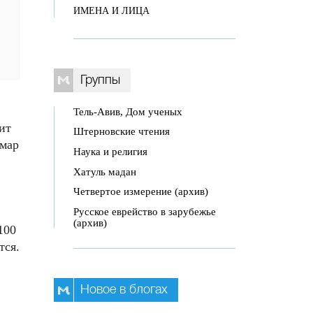
ИМЕНА И ЛИЦА
Группы
Тель-Авив, Дом ученых
ит
Штерновские чтения
омар
Наука и религия
Хатуль мадан
Четвертое измерение (архив)
Русское еврейство в зарубежье
(архив)
100
тся.
Новое в блогах