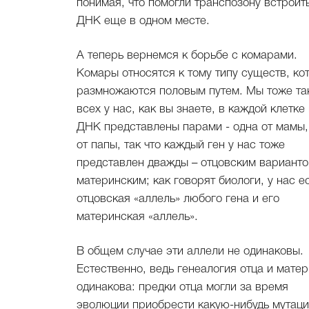
понимая, что помогли транспозону встроит
ДНК еще в одном месте.
А теперь вернемся к борьбе с комарами.
Комары относятся к тому типу существ, ко
размножаются половым путем. Мы тоже так
всех у нас, как вы знаете, в каждой клетке
ДНК представлены парами - одна от мамы,
от папы, так что каждый ген у нас тоже
представлен дважды – отцовским варианто
материнским; как говорят биологи, у нас е
отцовская «аллель» любого гена и его
материнская «аллель».
В общем случае эти аллели не одинаковы.
Естественно, ведь генеалогия отца и матер
одинакова: предки отца могли за время
эволюции приобрести какую-нибудь мутац