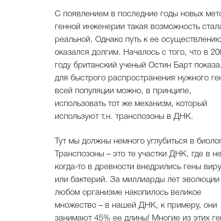
С появлением в последние годы новых мет
генной инженерии такая возможность стал
реальной. Однако путь к ее осуществлени
оказался долгим. Началось с того, что в 20
году британский ученый Остин Барт показал
для быстрого распространения нужного ге
всей популяции можно, в принципе,
использовать тот же механизм, который
используют т.н. транспозоны в ДНК.
Тут мы должны немного углубиться в биоло
Транспозоны – это те участки ДНК, где в н
когда-то в древности внедрились гены вир
или бактерий. За миллиарды лет эволюции 
любом организме накопилось великое
множество – в нашей ДНК, к примеру, они
занимают 45% ее длины! Многие из этих ге