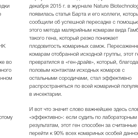
едки
декабря 2015 г. в журнале Nature Biotechnolo
е
появилась статья Барта и его коллеги, котор
сообщили об успешной пересадке с помощь
этого метода малярийным комарам вида Гам
такого гена, который резко понижает
ДНК
плодовитость комариных самок. Пересаженн
комарам отобранной исходной группы, этот г
же во
превратился в «ген-драйв», который, благод
нного
половым контактам исходных комаров с
анном
остальными сородичами, стал эффективно
распространяться по всей комариной популя
в инсектарии.
И вот что значит слово важнейшее здесь сло
отому
«эффективно»: если судить по лабораторным
результатам, этот ген способен за считанные
перейти к 90% всех комариных особей данно