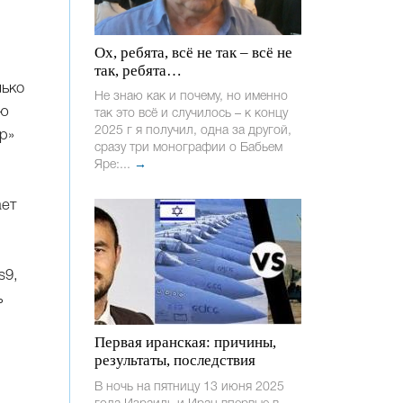
Ох, ребята, всё не так – всё не
так, ребята…
лько
Не знаю как и почему, но именно
ию
так это всё и случилось – к концу
2025 г я получил, одна за другой,
р»
сразу три монографии о Бабьем
Яре:...
→
ает
s9,
ь
Первая иранская: причины,
результаты, последствия
В ночь на пятницу 13 июня 2025