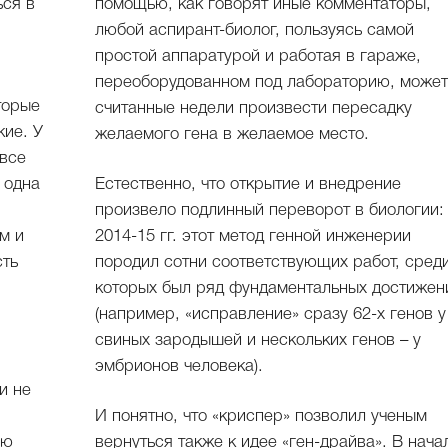
ься в
помощью, как говорят иные комментаторы,
любой аспирант-биолог, пользуясь самой
простой аппаратурой и работая в гараже,
переоборудованном под лабораторию, может
торые
считанные недели произвести пересадку
ие. У
желаемого гена в желаемое место.
 все
 одна
Естественно, что открытие и внедрение
произвело подлинный переворот в биологии:
м и
2014-15 гг. этот метод генной инженерии
сть
породил сотни соответствующих работ, сред
которых был ряд фундаментальных достижен
(например, «исправление» сразу 62-х генов у
свиных зародышей и нескольких генов – у
эмбрионов человека).
и не
И понятно, что «криспер» позволил ученым
ию
вернуться также к идее «ген-драйва». В нача