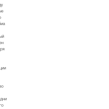
gy
ые
ю
биа
ый
ен
аря
ции
во
 дни
го