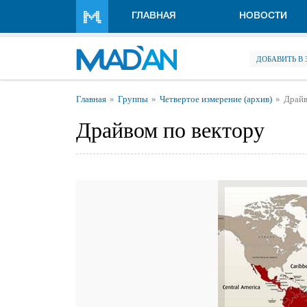
Перейти к основному содержанию
ГЛАВНАЯ
НОВОСТИ
ДОБАВИТЬ В
Вы здесь
Главная
Группы
Четвертое измерение (архив)
Драйв
Драйвом по вектору