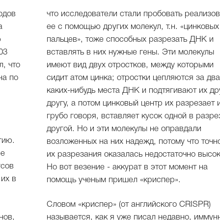
одов
что исследователи стали пробовать реализов
а
ее с помощью других молекул, т.н. «цинковых
ю
пальцев», тоже способных разрезать ДНК и
03
вставлять в них нужные гены. Эти молекулы
, что
имеют вид двух отростков, между которыми
на по
сидит атом цинка; отростки цепляются за дв
каких-нибудь места ДНК и подтягивают их др
другу, а потом цинковый центр их разрезает 
грубо говоря, вставляет кусок одной в разре
другой. Но и эти молекулы не оправдали
гию.
возложенных на них надежд, потому что точн
ее
их разрезания оказалась недостаточно высок
усов
Но вот везение - аккурат в этот момент на
их в
помощь ученым пришел «криспер».
Словом «криспер» (от английского CRISPR)
нов,
называется, как я уже писал недавно, иммун