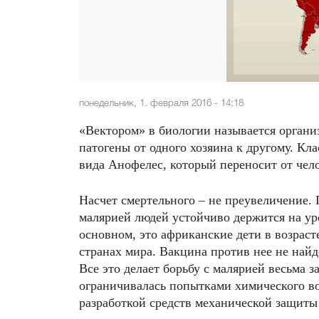
понедельник, 1. февраля 2016 - 14:18
«Вектором» в биологии называется организ
патогены от одного хозяина к другому. Кл
вида Анофелес, который переносит от чел
Насчет смертельного – не преувеличение.
малярией людей устойчиво держится на уро
основном, это африканские дети в возраст
странах мира. Вакцина против нее не най
Все это делает борьбу с малярией весьма 
ограничивалась попытками химического во
разработкой средств механической защиты 