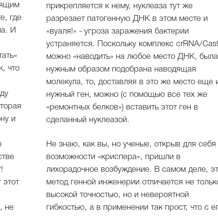
дящим
прикрепляется к нему, нуклеаза тут же
е, где
разрезает патогенную ДНК в этом месте и
а. И
«вуаля!» - угроза заражения бактерии
.
устраняется. Поскольку комплекс crRNA/Cas
тать»
можно «наводить» на любое место ДНК, была
, что
нужным образом подобрана наводящая
молекула, то, доставляя в это же место еще 
жду
нужный ген, можно (с помощью все тех же
оторая
«ремонтных белков») вставить этот ген в
ну и
сделанный нуклеазой.
о
Не знаю, как вы, но ученые, открыв для себя
стве
возможности «криспера», пришли в
!
лихорадочное возбуждение. В самом деле, э
 этот
метод генной инженерии отличается не тольк
высокой точностью, но и невероятной
, не
гибкостью, а в применении так прост, что с е