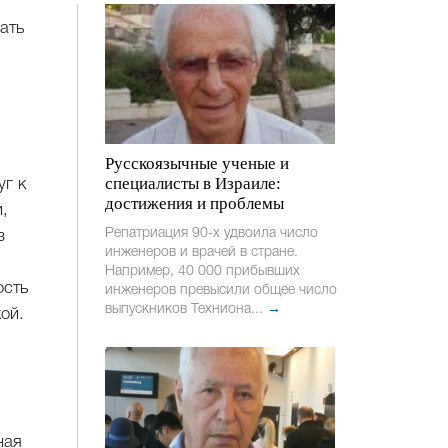
ать
а
Русскоязычные ученые и
специалисты в Израиле:
уг к
достижения и проблемы
и,
Репатриация 90-х удвоила число
з
инженеров и врачей в стране.
Например, 40 000 прибывших
ость
инженеров превысили общее число
выпускников Техниона...
→
ой.
ная