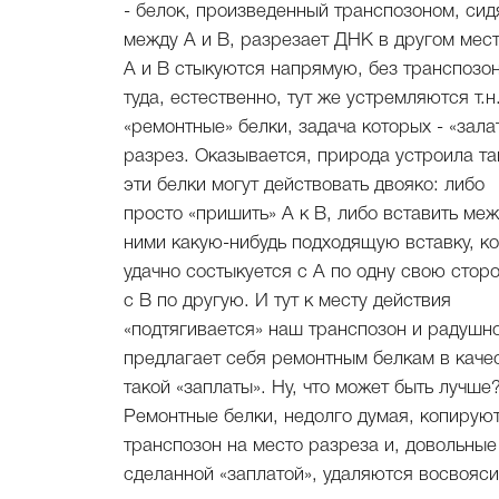
- белок, произведенный транспозоном, си
между А и В, разрезает ДНК в другом мест
А и В стыкуются напрямую, без транспозон
туда, естественно, тут же устремляются т.н
«ремонтные» белки, задача которых - «зала
разрез. Оказывается, природа устроила так
эти белки могут действовать двояко: либо
просто «пришить» А к В, либо вставить ме
ними какую-нибудь подходящую вставку, к
удачно состыкуется с А по одну свою сторо
с В по другую. И тут к месту действия
«подтягивается» наш транспозон и радушн
предлагает себя ремонтным белкам в каче
такой «заплаты». Ну, что может быть лучше?
Ремонтные белки, недолго думая, копируют
транспозон на место разреза и, довольные
сделанной «заплатой», удаляются восвояси