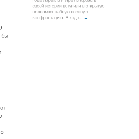
года Израиль и Иран впервые в
своей истории вступили в открытую
полномасштабную военную
конфронтацию. В ходе...
→
9
 бы
и
тот
о
го