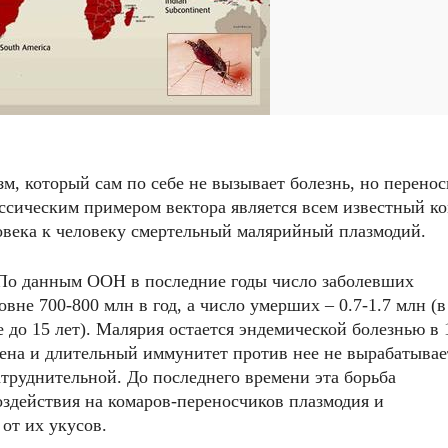
м, который сам по себе не вызывает болезнь, но перенос
ассическим примером вектора является всем известный к
овека к человеку смертельный малярийный плазмодий.
 По данным ООН в последние годы число заболевших
вне 700-800 млн в год, а число умерших – 0.7-1.7 млн (в
е до 15 лет). Малярия остается эндемической болезнью в 
дена и длительный иммунитет против нее не вырабатывае
затруднительной. До последнего времени эта борьба
здействия на комаров-переносчиков плазмодия и
от их укусов.