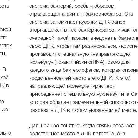
ость
система бактерий, особым образом
отражающая атаки т.н. бактериофагов. Эта
система запоминает кусочки ДНК ранее
такой
вторгавшихся в нее бактериофагов, и как то
сте
очередной такой паразит внедряет в бактер
асток
свою ДНК, чтобы там размножаться, «криспе
он,
производит специальную «направляющую
молекулу» (по-английски crRNA), свою для
. В
каждого вида бактериофагов, которая опозн
акой
«родственное» ей место в его ДНК. К этой
НК в
направляющей молекуле «криспер»
присоединяет специальную нуклеазу типа Ca
де
которая обладает замечательной способност
лько
разрезать ДНК в любом указанном ей месте.
Дальнейшее понятно: когда crRNA опознает
ильно
родственное место в ДНК патогена, она