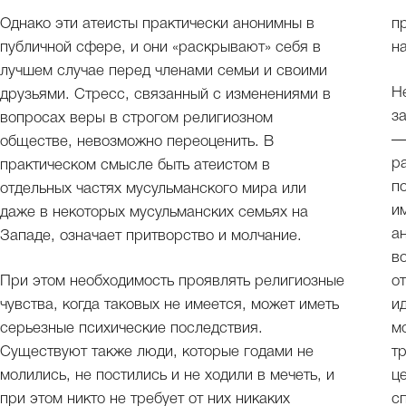
Однако эти атеисты практически анонимны в
п
публичной сфере, и они «раскрывают» себя в
н
лучшем случае перед членами семьи и своими
Н
друзьями. Стресс, связанный с изменениями в
з
вопросах веры в строгом религиозном
—
обществе, невозможно переоценить. В
р
практическом смысле быть атеистом в
п
отдельных частях мусульманского мира или
и
даже в некоторых мусульманских семьях на
а
Западе, означает притворство и молчание.
в
При этом необходимость проявлять религиозные
о
чувства, когда таковых не имеется, может иметь
и
серьезные психические последствия.
м
Существуют также люди, которые годами не
т
молились, не постились и не ходили в мечеть, и
ц
при этом никто не требует от них никаких
с