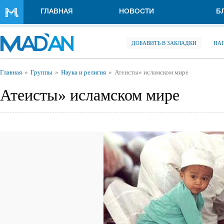
Перейти к основному содержанию
ГЛАВНАЯ
НОВОСТИ
Б
ДОБАВИТЬ В ЗАКЛАДКИ
НА
Вы здесь
Главная
Группы
Наука и религия
Атеисты» исламском мире
Атеисты» исламском мире