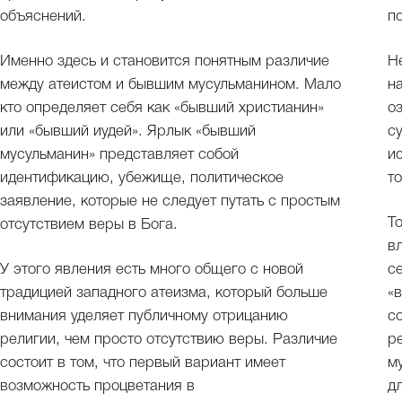
объяснений.
п
Именно здесь и становится понятным различие
Н
между атеистом и бывшим мусульманином. Мало
н
кто определяет себя как «бывший христианин»
о
или «бывший иудей». Ярлык «бывший
с
мусульманин» представляет собой
и
идентификацию, убежище, политическое
т
заявление, которые не следует путать с простым
Т
отсутствием веры в Бога.
в
У этого явления есть много общего с новой
с
традицией западного атеизма, который больше
«
внимания уделяет публичному отрицанию
с
религии, чем просто отсутствию веры. Различие
р
состоит в том, что первый вариант имеет
м
возможность процветания в
д