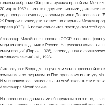
годовом собрании Общества русских врачей им. Мечнико
20 марта 1932 г. вместе с другими видными деятелями эм
виде процесса-суда над героями романа Достоевского “Бе
Ж.Годаром председательствует на открытии Междунаро
евреев (ОЗЕ)ii. А позже становится президентом этой орг
Александр Михайлович посещал СССР в составе француз
медицинских изданиях в России. На русском языке вышли
иммунизация” (Париж, 1926), переведенная с французско
антианафилаксия” (М., 1928).
Литература о Безредке на русском языке чрезвычайно ску
землякам и сотрудникам по Пастеровскому институту Мечн
И мне показалось рациональным опубликовать эту статью
Александра Михайловича.
Интересные сведения нами обнаружены о его отце, в ка