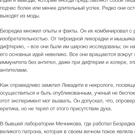
Идеи и выводы, которые иногда представляют собой лишь
подчас более или менее длительный успех. Редко они ос
выходят из моды.
Безредка множил опыты и факты. Он их комбинировал с 
изобретательностью. От тифоидной лихорадки и мышьяка 
дифтерию, – все они были им широко исследованы; он н
его основных идей невелико. Все они вращаются вокруг
иммунитета без антител, даже при дифтерии и холере, э
антителами.
Как справедливо заметил Левадити в некрологе, посвящ
осуществиться и быть опубликованным, ученый не беспоко
этот эксперимент мог вызвать. Он допускал, что, опрове
еретика, но не терял от этого присутствие духа.
В бывшей лаборатории Мечникова, где работал Безредка
великого патрона, которая в своем вечном покое являла