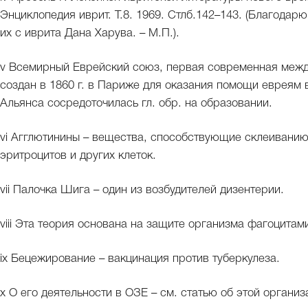
Энциклопедия иврит. Т.8. 1969. Стлб.142–143. (Благодар
их с иврита Дана Харува. – М.П.).
v Всемирный Еврейский союз, первая современная межд
создан в 1860 г. в Париже для оказания помощи евреям 
Альянса сосредоточилась гл. обр. на образовании.
vi Агглютинины – вещества, способствующие склеиванию
эритроцитов и других клеток.
vii Палочка Шига – один из возбудителей дизентерии.
viii Эта теория основана на защите организма фагоцитам
ix Бецежирование – вакцинация против туберкулеза.
x О его деятельности в ОЗЕ – см. статью об этой организ