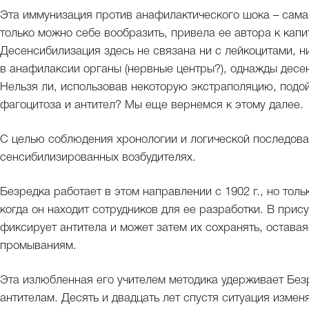
Эта иммунизация против анафилактического шока – сама
только можно себе вообразить, привела ее автора к ка
Десенсибилизация здесь не связана ни с лейкоцитами, н
в анафилаксии органы (нервные центры?), однажды десе
Нельзя ли, использовав некоторую экстраполяцию, подой
фагоцитоза и антител? Мы еще вернемся к этому далее.
С целью соблюдения хронологии и логической последоват
сенсибилизированных возбудителях.
Безредка работает в этом направлении с 1902 г., но толь
когда он находит сотрудников для ее разработки. В при
фиксирует антитела и может затем их сохранять, остава
промываниям.
Эта излюбленная его учителем методика удерживает Безр
антителам. Десять и двадцать лет спустя ситуация измен