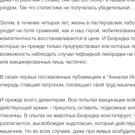
даже по рабочим столам), они быстро гибнут в нашем кл
уходом. Так что статистика не получалась убедительной…
Затем, в течение четырех лет, жизнь в пастеровских ла
уходит на поля сражений, как и наш герой, мобилизованн
компетентность восстанавливается в цене. И Безредка 
которые он прежде только предчувствовал или которых л
возможность наблюдать случаи тифоидной лихорадки на 
или вакцинированных лишь частично.
В своих первых послевоенных публикациях в "Анналах Инс
очередь ставший патроном, посвящает свой труд кишеч
И прежде всего дизентерии. Все попытки вакцинации вой
действующей армии – пришлось оставить: подкожные инъ
токсичны. В опытах на животных Безредка констатирует,
разлагаются, высвобождая эндотоксин, который действуе
кишечник. Но во всех случаях, даже при живых возбудите