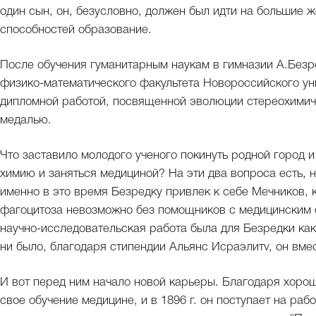
один сын, он, безусловно, должен был идти на большие ж
способностей образование.
После обучения гуманитарным наукам в гимназии А.Безр
физико-математического факультета Новороссийского уни
дипломной работой, посвященной эволюции стереохимич
медалью.
Что заставило молодого ученого покинуть родной город и
химию и заняться медициной? На эти два вопроса есть, н
именно в это время Безредку привлек к себе Мечников, 
фагоцитоза невозможно без помощников с медицинским о
научно-исследовательская работа была для Безредки как
ни было, благодаря стипендии Альянс Исраэлитv, он вме
И вот перед ним начало новой карьеры. Благодаря хорош
свое обучение медицине, и в 1896 г. он поступает на раб