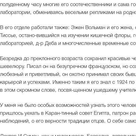
полуденному часу многие его соотечественники и сама г
лаборатории, обмениваясь веселыми репликами на родн
В его отделе работали также: Эжен Вольман и его жена,
Тиссье, остано-вившийся на изучении кишечной флоры, г
лабораторией, д-р Деба и многочисленные временные со
Безредка до преклонного возраста сохранил красивые че
шевелюру. Писал он на безупречном французском, но сох
любезный и приветливый, он охотно принимал своих бывш
карьерой и успехами. Именно таким я его знал с 1924 по 
в этом скромном слове, посвя-щенном ушедшему учител
У меня не было особых возможностей узнать этого челове
пришлось уехать в Каран-тинный совет Египта, патрон ра
наблюдений, о его верности традиции отцов. О себе само