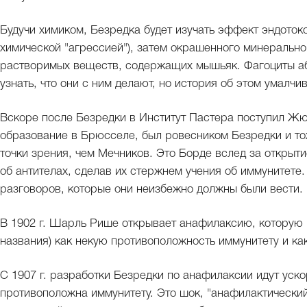
Будучи химиком, Безредка будет изучать эффект эндоток
химической "агрессией"), затем окрашенного минерально
растворимых веществ, содержащих мышьяк. Фагоциты а
узнать, что они с ним делают, но история об этом умалчив
Вскоре после Безредки в Институт Пастера поступил Жю
образование в Брюсселе, был ровесником Безредки и то
точки зрения, чем Мечников. Это Борде вслед за открыт
об антителах, сделав их стержнем учения об иммунитете
разговоров, которые они неизбежно должны были вести.
В 1902 г. Шарль Рише открывает анафилаксию, которую р
названия) как некую противоположность иммунитету и ка
С 1907 г. разработки Безредки по анафилаксии идут уск
противоположна иммунитету. Это шок, "анафилактический