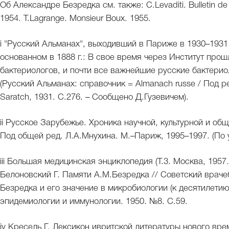
Об Александре Безредка см. также: C.Levaditi. Bulletin de l'
1954. T.Lagrange. Monsieur Boux. 1955.
i "Русский Альманах", выходивший в Париже в 1930–1931 
основанном в 1888 г.: В свое время через Институт прош
бактериологов, и почти все важнейшие русские бактериол
(Русский Альманах: справочник = Almanach russe / Под ре
Saratch, 1931. С.276. – Сообщено Д.Гузевичем).
ii Русское Зарубежье. Хроника научной, культурной и общ
Под общей ред. Л.А.Мнухина. М.–Париж, 1995–1997. (По у
iii Большая медицинская энциклопедия (Т.3. Москва, 1957.
Белоновский Г. Памяти А.М.Безредка // Советский враче
Безредка и его значение в микробиологии (к десятилетию
эпидемиологии и иммунологии. 1950. №8. С.59.
iv Кресель Г. Лексикон ивритской литературы нового време