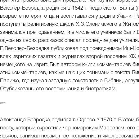
принять православие для продолжения научной карьеры 
Векслер-Безредка родился в 1842 г. недалеко от Балты (
возрасте потерял отца и воспитывался у дяди в Умани. Р
поступил в религиозную школу Х.З.Слонимского в Житом
занимался преподаванием, и в числе его учеников были 
одном из своих рассказов описал последние дни учителя.
Е.Векслер-Безредка публиковал под псевдонимом Иш-Ноо
всех ивритских газетах и журналах второй половины XIX
немецкого на иврит. Был автором книги комментариев би
этих комментариев, как мешающих пониманию текста Библ
Париже, где изучал западную текстологию Библии, резул
Опубликованы его воспоминания и биографияiv.
***
Александр Безредка родился в Одессе в 1870 г. В этом
порту, который окрестили черноморским Марселем, его 
языков, занимал незаметное положение и имел весьма ск