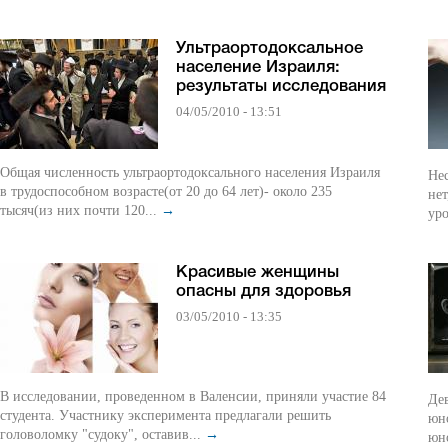
Ультраортодоксальное
население Израиля:
результаты исследования
04/05/2010 - 13:51
Общая численность ультраортодоксального населения Израиля
Нес
в трудоспособном возрасте(от 20 до 64 лет)- около 235
нет
тысяч(из них почти 120...
→
уро
Красивые женщины
опасны для здоровья
03/05/2010 - 13:35
В исследовании, проведенном в Валенсии, приняли участие 84
Де
студента. Участнику эксперимента предлагали решить
юно
головоломку "судоку", оставив...
→
юно