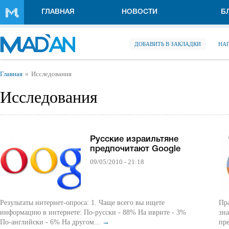
Перейти к основному содержанию
ГЛАВНАЯ
НОВОСТИ
Б
ДОБАВИТЬ В ЗАКЛАДКИ
НА
Вы здесь
Главная
Исследования
Исследования
Русские израильтяне
предпочитают Google
09/05/2010 - 21:18
Результаты интернет-опроса: 1. Чаще всего вы ищете
Пра
информацию в интернете: По-русски - 88% На иврите - 3%
зна
По-английски - 6% На другом...
→
пре