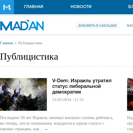
Перейти к основному содержанию
ГЛАВНАЯ
НОВОСТИ
Б
ДОБАВИТЬ В ЗАКЛАДКИ
НА
Вы здесь
Главная
Публицистика
Публицистика
V-Dem: Израиль утратил
статус либеральной
демократии
21/03/2024 - 11:55
Последние 50 лет Израиль занимал высшую ступень рейтинга,
На
но теперь, после понижения, находится в одном статусе с
про
такими странами, как...
→
су