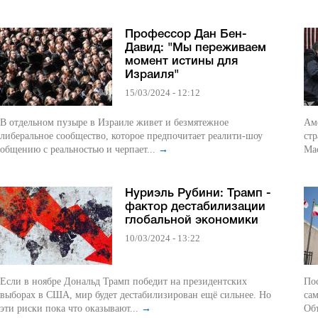
Профессор Дан Бен-
Давид: "Мы переживаем
момент истины для
Израиля"
15/03/2024 - 12:12
В отдельном пузыре в Израиле живет и безмятежное
Ам
либеральное сообщество, которое предпочитает реалити-шоу
стр
общению с реальностью и черпает...
→
Мас
Нуриэль Рубини: Трамп -
фактор дестабилизации
глобальной экономики
10/03/2024 - 13:22
Если в ноябре Дональд Трамп победит на президентских
По
выборах в США, мир будет дестабилизирован ещё сильнее. Но
сам
эти риски пока что оказывают...
→
Об