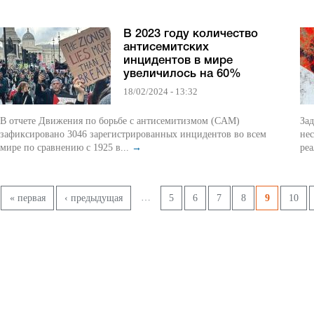
В 2023 году количество
антисемитских
инцидентов в мире
увеличилось на 60%
18/02/2024 - 13:32
В отчете Движения по борьбе с антисемитизмом (CAM)
Зад
зафиксировано 3046 зарегистрированных инцидентов во всем
нес
мире по сравнению с 1925 в...
→
реа
Страницы
…
« первая
‹ предыдущая
5
6
7
8
9
10