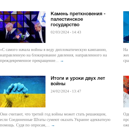
Камень преткновения -
палестинское
государство
02/03/2024 - 14:43
«С самого начала войны я веду дипломатическую кампанию,
На
направленную на блокирование давления, направленного на
же
преждевременное прекращение...
→
ср
Итоги и уроки двух лет
войны
24/02/2024 - 13:47
Они считают, что третий год войны может стать решающим,
Од
если Соединенные Штаты сумеют оказать Украине адекватную
пр
помощь. Судя по опросам,...
→
ожи