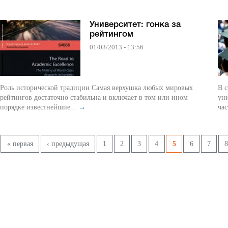
Университет: гонка за
рейтингом
01/03/2013 - 13:56
Роль исторической традиции Самая верхушка любых мировых
В с
рейтингов достаточно стабильна и включает в том или ином
уни
порядке известнейшие...
→
час
Страницы
« первая
‹ предыдущая
1
2
3
4
5
6
7
8