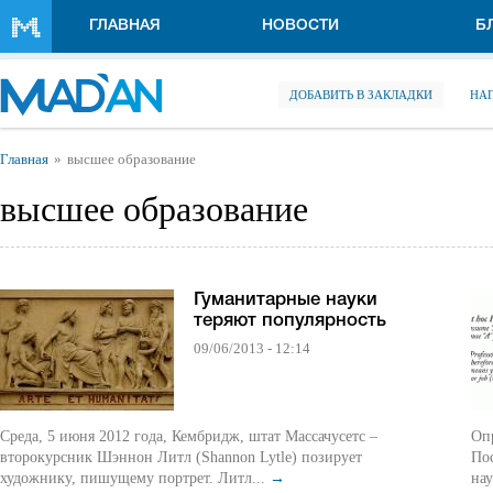
Перейти к основному содержанию
ГЛАВНАЯ
НОВОСТИ
Б
ДОБАВИТЬ В ЗАКЛАДКИ
НА
Вы здесь
Главная
высшее образование
высшее образование
Гуманитарные науки
теряют популярность
09/06/2013 - 12:14
Среда, 5 июня 2012 года, Кембридж, штат Массачусетс –
Оп
второкурсник Шэннон Литл (Shannon Lytle) позирует
По
художнику, пишущему портрет. Литл...
→
нау