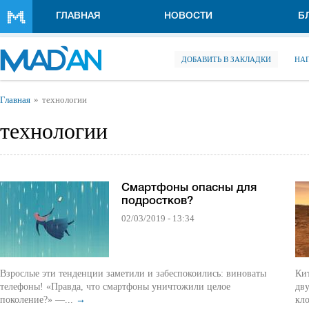
Перейти к основному содержанию
ГЛАВНАЯ
НОВОСТИ
Б
ДОБАВИТЬ В ЗАКЛАДКИ
НА
Вы здесь
Главная
технологии
технологии
Смартфоны опасны для
подростков?
02/03/2019 - 13:34
Взрослые эти тенденции заметили и забеспокоились: виноваты
Кит
телефоны! «Правда, что смартфоны уничтожили целое
дву
поколение?» —...
→
кло