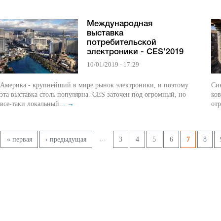
Международная
выставка
потребительской
электроники - CES’2019
10/01/2019 - 17:29
Америка - крупнейший в мире рынок электроники, и поэтому
Си
эта выставка столь популярна. CES заточен под огромный, но
ков
все-таки локальный...
→
отр
Страницы
…
« первая
‹ предыдущая
3
4
5
6
7
8