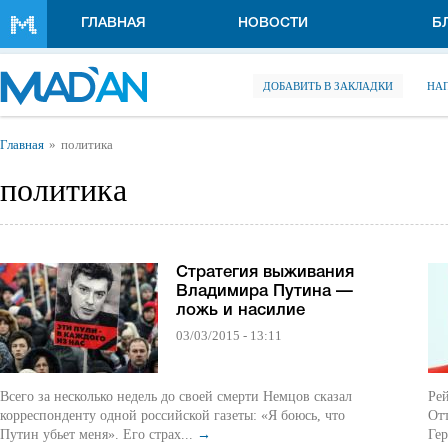
Перейти к основному содержанию
ГЛАВНАЯ
НОВОСТИ
Б
ДОБАВИТЬ В ЗАКЛАДКИ
НА
Вы здесь
Главная
политика
политика
Стратегия выживания
Владимира Путина —
ложь и насилие
03/03/2015 - 13:11
Всего за несколько недель до своей смерти Немцов сказал
Рей
корреспонденту одной российской газеты: «Я боюсь, что
Отт
Путин убьет меня». Его страх...
→
Гер