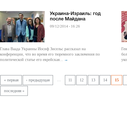
Украина-Израиль: год
после Майдана
09/12/2014 - 16:26
Глава Ваада Украины Иосиф Зисельс рассказал на
Ге
конференции, что во время его тюремного заключения по
бол
политической статье его еврейская...
→
уко
Страницы
…
« первая
‹ предыдущая
11
12
13
14
15
последняя »