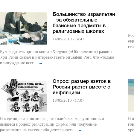
Большинство израильтян
- за обязательные
базисные предметы в
религиозных школах
Ро
14/05/2010 - 14:47
ев
стр
Руководитель организации «Хидуш» («Обновление») раввин
Ури Регев сказал в интервью газете Jerusalem Post, что «только
принуждение всех...
→
Опрос: размер взяток в
России растет вместе с
инфляцией
13/05/2010 - 17:07
В ходе опроса выяснилось, что наиболее коррупционным
В о
является процесс регистрации фирмы или получение
гов
разрешения на какую-либо деятельность...
→
уро