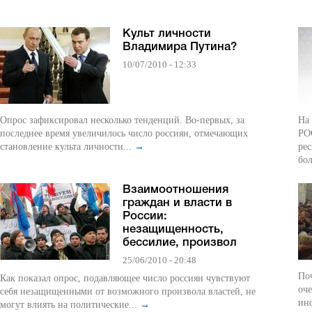
Культ личности
Владимира Путина?
10/07/2010 - 12:33
Опрос зафиксировал несколько тенденций. Во-первых, за
На
последнее время увеличилось число россиян, отмечающих
РО
становление культа личности...
→
рес
бол
Взаимоотношения
граждан и власти в
России:
незащищенность,
бессилие, произвол
25/06/2010 - 20:48
Поч
Как показал опрос, подавляющее число россиян чувствуют
оче
себя незащищенными от возможного произвола властей, не
ин
могут влиять на политические...
→