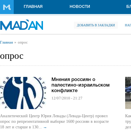
Перейти к основному содержанию
ГЛАВНАЯ
НОВОСТИ
Б
ДОБАВИТЬ В ЗАКЛАДКИ
НА
Вы здесь
Главная
опрос
опрос
Мнения россиян о
палестино-израильском
конфликте
12/07/2010 - 21:27
Аналитический Центр Юрия Левады (Левада-Центр) провел
Как
опрос по репрезентативной выборке 1600 россиян в возрасте
тру
18 лет и старше в 130...
→
дел