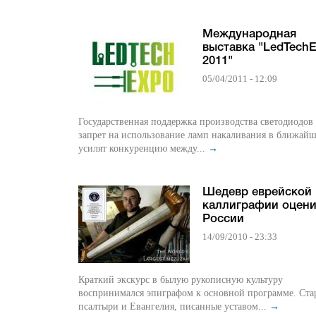
Международная
выставка "LedTech
2011"
05/04/2011 - 12:09
Государственная поддержка производства светодиодов
запрет на использование ламп накаливания в ближай
усилят конкуренцию между...
→
Шедевр еврейской
каллиграфии оцени
России
14/09/2010 - 23:33
Краткий экскурс в былую рукописную культуру
воспринимался эпиграфом к основной программе. Ст
псалтыри и Евангелия, писанные уставом...
→