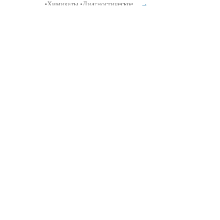
•Химикаты •Диагностическое...
→