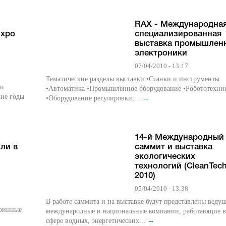
RAX - Международна
Expo
специализированная
выставка промышлен
электроники
07/04/2010 - 13:17
Тематические разделы выставки •Станки и инструменты
 и
•Автоматика •Промышленное оборудование •Робототехни
шие годы
•Оборудование регулировки,...
→
14-й Международный
ли в
саммит и выставка
экологических
технологий (CleanTec
2010)
05/04/2010 - 13:38
В работе саммита и на выставке будут представлены веду
аринные
международные и национальные компании, работающие в
сфере водных, энергетических...
→