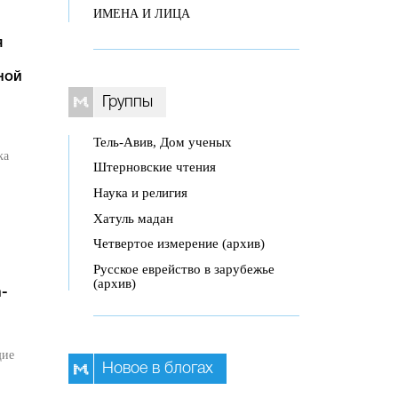
ИМЕНА И ЛИЦА
я
ной
Группы
Тель-Авив, Дом ученых
ка
Штерновские чтения
Наука и религия
Хатуль мадан
Четвертое измерение (архив)
Русское еврейство в зарубежье
(архив)
h-
щие
Новое в блогах