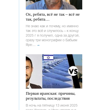
Ох, ребята, всё не так – всё не
так, ребята…
Не знаю как и почему, но именно
так это всё и случилось – к концу
2025 г я получил, одна за другой,
сразу три монографии о Бабьем
Яре:...
→
Первая иранская: причины,
результаты, последствия
В ночь на пятницу 13 июня 2025