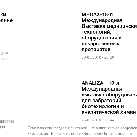
ики
MEDAX-18-я
рлине
Международная
Выставка медицински
технологий,
оборудования и
лекарственных
препаратов
годом
28/03/2010 - 23:20
ного
ANALIZA - 10-я
Международная
выставка оборудован
для лабраторий
биотехнологии и
аналитической химии
25/03/2010 - 22:44
аиболее
для
Тематические разделы выставки: •Аналитическое оборудо
•Биохимия •Биоэлектроника •Биология •Биотехнологии