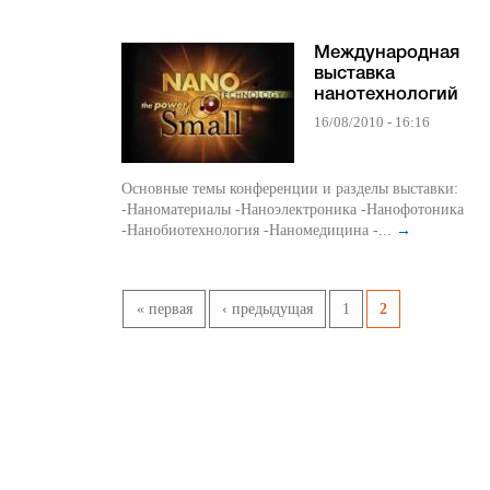
Международная
выставка
нанотехнологий
16/08/2010 - 16:16
Основные темы конференции и разделы выставки:
-Наноматериалы -Наноэлектроника -Нанофотоника
-Нанобиотехнология -Наномедицина -...
→
Страницы
« первая
‹ предыдущая
1
2